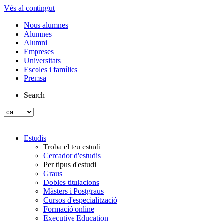
Vés al contingut
Nous alumnes
Alumnes
Alumni
Empreses
Universitats
Escoles i famílies
Premsa
Search
Estudis
Troba el teu estudi
Cercador d'estudis
Per tipus d'estudi
Graus
Dobles titulacions
Màsters i Postgraus
Cursos d'especialització
Formació online
Executive Education