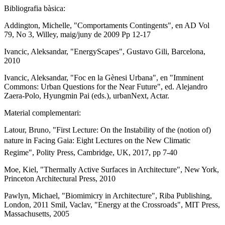
Bibliografia bàsica:
Addington, Michelle, "Comportaments Contingents", en AD Vol
79, No 3, Willey, maig/juny de 2009 Pp 12-17
Ivancic, Aleksandar, "EnergyScapes", Gustavo Gili, Barcelona,
2010
Ivancic, Aleksandar, "Foc en la Gènesi Urbana", en "Imminent
Commons: Urban Questions for the Near Future", ed. Alejandro
Zaera-Polo, Hyungmin Pai (eds.), urbanNext, Actar.
Material complementari:
Latour, Bruno, "First Lecture: On the Instability of the (notion of)
nature in Facing Gaia: Eight Lectures on the New Climatic
Regime", Polity Press, Cambridge, UK, 2017, pp 7-40
Moe, Kiel, "Thermally Active Surfaces in Architecture", New York,
Princeton Architectural Press, 2010
Pawlyn, Michael, "Biomimicry in Architecture", Riba Publishing,
London, 2011 Smil, Vaclav, "Energy at the Crossroads", MIT Press,
Massachusetts, 2005