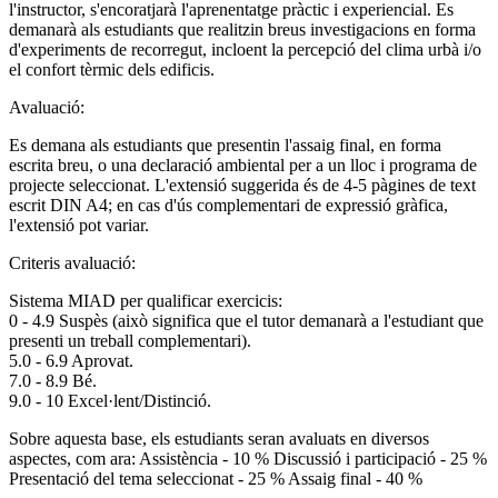
l'instructor, s'encoratjarà l'aprenentatge pràctic i experiencial. Es
demanarà als estudiants que realitzin breus investigacions en forma
d'experiments de recorregut, incloent la percepció del clima urbà i/o
el confort tèrmic dels edificis.
Avaluació:
Es demana als estudiants que presentin l'assaig final, en forma
escrita breu, o una declaració ambiental per a un lloc i programa de
projecte seleccionat. L'extensió suggerida és de 4-5 pàgines de text
escrit DIN A4; en cas d'ús complementari de expressió gràfica,
l'extensió pot variar.
Criteris avaluació:
Sistema MIAD per qualificar exercicis:
0 - 4.9 Suspès (això significa que el tutor demanarà a l'estudiant que
presenti un treball complementari).
5.0 - 6.9 Aprovat.
7.0 - 8.9 Bé.
9.0 - 10 Excel·lent/Distinció.
Sobre aquesta base, els estudiants seran avaluats en diversos
aspectes, com ara: Assistència - 10 % Discussió i participació - 25 %
Presentació del tema seleccionat - 25 % Assaig final - 40 %