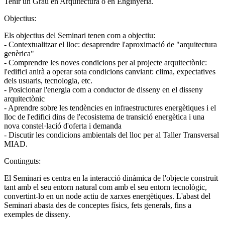
Tenir un Grau en Arquitectura o en Enginyeria.
Objectius:
Els objectius del Seminari tenen com a objectiu:
- Contextualitzar el lloc: desaprendre l'aproximació de "arquitectura
genèrica"
- Comprendre les noves condicions per al projecte arquitectònic:
l'edifici anirà a operar sota condicions canviant: clima, expectatives
dels usuaris, tecnologia, etc.
- Posicionar l'energia com a conductor de disseny en el disseny
arquitectònic
- Aprendre sobre les tendències en infraestructures energètiques i el
lloc de l'edifici dins de l'ecosistema de transició energètica i una
nova constel·lació d'oferta i demanda
- Discutir les condicions ambientals del lloc per al Taller Transversal
MIAD.
Continguts:
El Seminari es centra en la interacció dinàmica de l'objecte construït
tant amb el seu entorn natural com amb el seu entorn tecnològic,
convertint-lo en un node actiu de xarxes energètiques. L'abast del
Seminari abasta des de conceptes físics, fets generals, fins a
exemples de disseny.