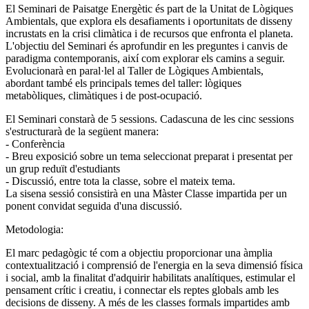
El Seminari de Paisatge Energètic és part de la Unitat de Lògiques
Ambientals, que explora els desafiaments i oportunitats de disseny
incrustats en la crisi climàtica i de recursos que enfronta el planeta.
L'objectiu del Seminari és aprofundir en les preguntes i canvis de
paradigma contemporanis, així com explorar els camins a seguir.
Evolucionarà en paral·lel al Taller de Lògiques Ambientals,
abordant també els principals temes del taller: lògiques
metabòliques, climàtiques i de post-ocupació.
El Seminari constarà de 5 sessions. Cadascuna de les cinc sessions
s'estructurarà de la següent manera:
- Conferència
- Breu exposició sobre un tema seleccionat preparat i presentat per
un grup reduït d'estudiants
- Discussió, entre tota la classe, sobre el mateix tema.
La sisena sessió consistirà en una Màster Classe impartida per un
ponent convidat seguida d'una discussió.
Metodologia:
El marc pedagògic té com a objectiu proporcionar una àmplia
contextualització i comprensió de l'energia en la seva dimensió física
i social, amb la finalitat d'adquirir habilitats analítiques, estimular el
pensament crític i creatiu, i connectar els reptes globals amb les
decisions de disseny. A més de les classes formals impartides amb