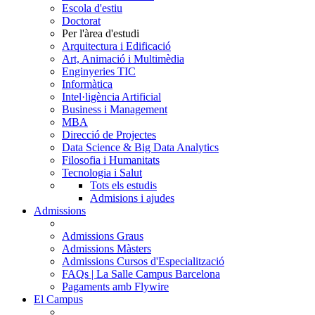
Escola d'estiu
Doctorat
Per l'àrea d'estudi
Arquitectura i Edificació
Art, Animació i Multimèdia
Enginyeries TIC
Informàtica
Intel·ligència Artificial
Business i Management
MBA
Direcció de Projectes
Data Science & Big Data Analytics
Filosofia i Humanitats
Tecnologia i Salut
Tots els estudis
Admisions i ajudes
Admissions
Admissions Graus
Admissions Màsters
Admissions Cursos d'Especialització
FAQs | La Salle Campus Barcelona
Pagaments amb Flywire
El Campus