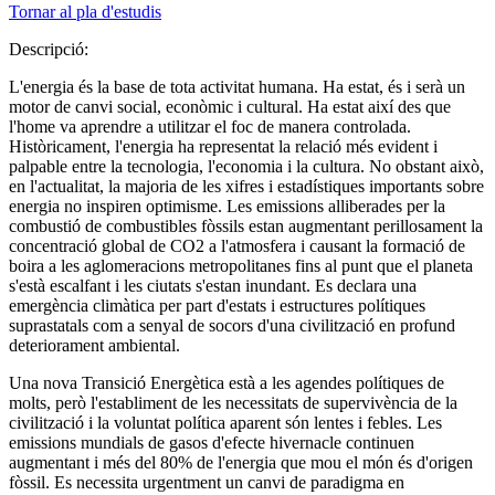
Tornar al pla d'estudis
Descripció:
L'energia és la base de tota activitat humana. Ha estat, és i serà un
motor de canvi social, econòmic i cultural. Ha estat així des que
l'home va aprendre a utilitzar el foc de manera controlada.
Històricament, l'energia ha representat la relació més evident i
palpable entre la tecnologia, l'economia i la cultura. No obstant això,
en l'actualitat, la majoria de les xifres i estadístiques importants sobre
energia no inspiren optimisme. Les emissions alliberades per la
combustió de combustibles fòssils estan augmentant perillosament la
concentració global de CO2 a l'atmosfera i causant la formació de
boira a les aglomeracions metropolitanes fins al punt que el planeta
s'està escalfant i les ciutats s'estan inundant. Es declara una
emergència climàtica per part d'estats i estructures polítiques
suprastatals com a senyal de socors d'una civilització en profund
deteriorament ambiental.
Una nova Transició Energètica està a les agendes polítiques de
molts, però l'establiment de les necessitats de supervivència de la
civilització i la voluntat política aparent són lentes i febles. Les
emissions mundials de gasos d'efecte hivernacle continuen
augmentant i més del 80% de l'energia que mou el món és d'origen
fòssil. Es necessita urgentment un canvi de paradigma en