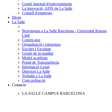
Gestió Integral d'esdeveniments
La innovació, ADN de La Salle
Consell d'empreses
Blogs
La Salle
Benvinguts a La Salle Barcelona - Universitat Ramon
Llull
Coneix-nos
Organització i estructura
Escoles i Facultats
Gestió de la qualitat
Model acadèmic
Portal de Transparència
Informació Legal
Directori La Salle
Treballa a La Salle
Com arribar-hi
Contacte
LA SALLE CAMPUS BARCELONA