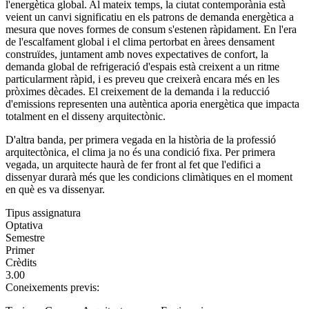
l'energètica global. Al mateix temps, la ciutat contemporània està
veient un canvi significatiu en els patrons de demanda energètica a
mesura que noves formes de consum s'estenen ràpidament. En l'era
de l'escalfament global i el clima pertorbat en àrees densament
construïdes, juntament amb noves expectatives de confort, la
demanda global de refrigeració d'espais està creixent a un ritme
particularment ràpid, i es preveu que creixerà encara més en les
pròximes dècades. El creixement de la demanda i la reducció
d'emissions representen una autèntica aporia energètica que impacta
totalment en el disseny arquitectònic.
D'altra banda, per primera vegada en la història de la professió
arquitectònica, el clima ja no és una condició fixa. Per primera
vegada, un arquitecte haurà de fer front al fet que l'edifici a
dissenyar durarà més que les condicions climàtiques en el moment
en què es va dissenyar.
Tipus assignatura
Optativa
Semestre
Primer
Crèdits
3.00
Coneixements previs: