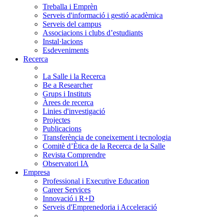
Treballa i Emprèn
Serveis d'informació i gestió acadèmica
Serveis del campus
Associacions i clubs d’estudiants
Instal·lacions
Esdeveniments
Recerca
La Salle i la Recerca
Be a Researcher
Grups i Instituts
Àrees de recerca
Linies d'investigació
Projectes
Publicacions
Transferència de coneixement i tecnologia
Comitè d’Ètica de la Recerca de la Salle
Revista Comprendre
Observatori IA
Empresa
Professional i Executive Education
Career Services
Innovació i R+D
Serveis d'Emprenedoria i Acceleració