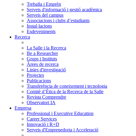
Treballa i Emprèn
Serveis d'informació i gestió acadèmica
Serveis del campus
Associacions i clubs d’estudiants
Instal·lacions
Esdeveniments
Recerca
La Salle i la Recerca
Be a Researcher
Grups i Instituts
Àrees de recerca
Linies d'investigació
Projectes
Publicacions
Transferència de coneixement i tecnologia
Comitè d’Ètica de la Recerca de la Salle
Revista Comprendre
Observatori IA
Empresa
Professional i Executive Education
Career Services
Innovació i R+D
Serveis d'Emprenedoria i Acceleració