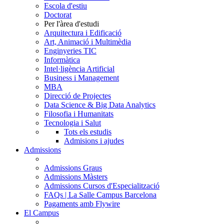
Escola d'estiu
Doctorat
Per l'àrea d'estudi
Arquitectura i Edificació
Art, Animació i Multimèdia
Enginyeries TIC
Informàtica
Intel·ligència Artificial
Business i Management
MBA
Direcció de Projectes
Data Science & Big Data Analytics
Filosofia i Humanitats
Tecnologia i Salut
Tots els estudis
Admisions i ajudes
Admissions
Admissions Graus
Admissions Màsters
Admissions Cursos d'Especialització
FAQs | La Salle Campus Barcelona
Pagaments amb Flywire
El Campus