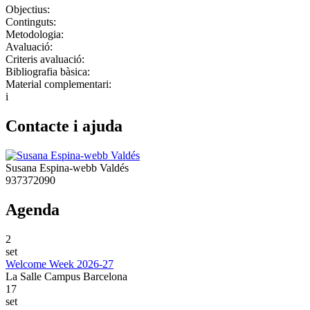
Objectius:
Continguts:
Metodologia:
Avaluació:
Criteris avaluació:
Bibliografia bàsica:
Material complementari:
i
Contacte i ajuda
Susana Espina-webb Valdés
937372090
Agenda
2
set
Welcome Week 2026-27
La Salle Campus Barcelona
17
set