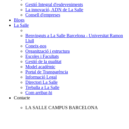
Gestió Integral d'esdeveniments
La innovació, ADN de La Salle
Consell d'empreses
Blogs
La Salle
Benvinguts a La Salle Barcelona - Universitat Ramon
Llull
Coneix-nos
Organització i estructura
Escoles i Facultats
Gestió de la qualitat
Model acadèmic
Portal de Transparència
Informació Legal
Directori La Salle
Treballa a La Salle
Com arribar-hi
Contacte
LA SALLE CAMPUS BARCELONA