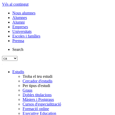
Vés al contingut
Nous alumnes
Alumnes
Alumni
Empreses
Universitats
Escoles i famílies
Premsa
Search
Estudis
Troba el teu estudi
Cercador d'estudis
Per tipus d'estudi
Graus
Dobles titulacions
Màsters i Postgraus
Cursos d'especialització
Formació online
Executive Education