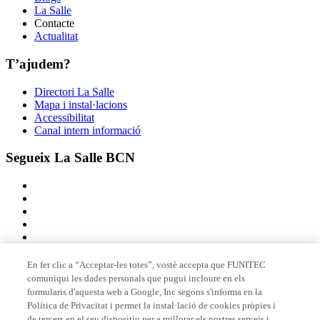
La Salle
Contacte
Actualitat
T’ajudem?
Directori La Salle
Mapa i instal·lacions
Accessibilitat
Canal intern informació
Segueix La Salle BCN
En fer clic a “Acceptar-les totes”, vostè accepta que FUNITEC
comuniqui les dades personals que pugui incloure en els
Membre de
formularis d'aquesta web a Google, Inc segons s'informa en la
Política de Privacitat i permet la instal·lació de cookies pròpies i
de tercers en el seu dispositiu per a millorar els nostres serveis i