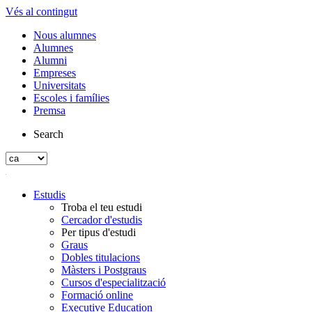
Vés al contingut
Nous alumnes
Alumnes
Alumni
Empreses
Universitats
Escoles i famílies
Premsa
Search
Estudis
Troba el teu estudi
Cercador d'estudis
Per tipus d'estudi
Graus
Dobles titulacions
Màsters i Postgraus
Cursos d'especialització
Formació online
Executive Education