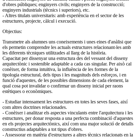
d'obres públiques; enginyers civils; enginyers de la construcció;
enginyers industrials (tècnics i superiors), etc.
- Altres titulats universitaris: amb experiència en el sector de les
estructures, projecte, càlcul i execució.
Objectius:
Transmetre als alumnes uns coneixements i unes eines d'anàlisi que
els permetin comprendre les actuals estructures relacionant-les amb
les diferents tècniques utilitzades al llarg de la història.
Capacitat per dissenyar una estructura des del vessant del disseny
arquitectònic i sostenible adaptable a cada cas singular. Per això cal
conèixer, de forma intuïtiva, la influència de les formes de la
tipologia estructural, dels tipus i les magnituds dels esforços, i en
funció d'aquestes, de les possibles dimensions de cada element, la
qual cosa pot invalidar o confirmar un disseny inicial per raons
estètiques o econòmiques.
- Estudiar intensament les estructures en totes les seves fases, així
com altres doctrines relacionades.
- Conèixer i analitzar els aspectes vinculants entre l'arquitectura i les
estructures, per donar resposta a una perfecta combinació d'aquestes
en els projectes arquitectònics, així com una major solució de detalls
constructius adaptables a tot tipus d'obres.
- Assessorar en matèria d'estructures a altres tècnics relacionats en la