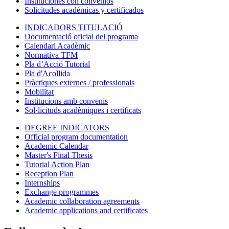
Instituciones con convenios
Solicitudes académicas y certificados
INDICADORS TITULACIÓ
Documentació oficial del programa
Calendari Acadèmic
Normativa TFM
Pla d’Acció Tutorial
Pla d'Acollida
Pràctiques externes / professionals
Mobilitat
Institucions amb convenis
Sol·licituds acadèmiques i certificats
DEGREE INDICATORS
Official program documentation
Academic Calendar
Master's Final Thesis
Tutorial Action Plan
Reception Plan
Internships
Exchange programmes
Academic collaboration agreements
Academic applications and certificates