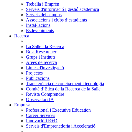
Treballa i Emprèn
Serveis d'informació i gestió acadèmica
Serveis del campus
Associacions i clubs d’estudiants
Instal·lacions
Esdeveniments
Recerca
La Salle i la Recerca
Be a Researcher
Grups i Instituts
Àrees de recerca
Linies d'investigació
Projectes
Publicacions
Transferència de coneixement i tecnologia
Comitè d’Ètica de la Recerca de la Salle
Revista Comprendre
Observatori IA
Empresa
Professional i Executive Education
Career Services
Innovació i R+D
Serveis d'Emprenedoria i Acceleració