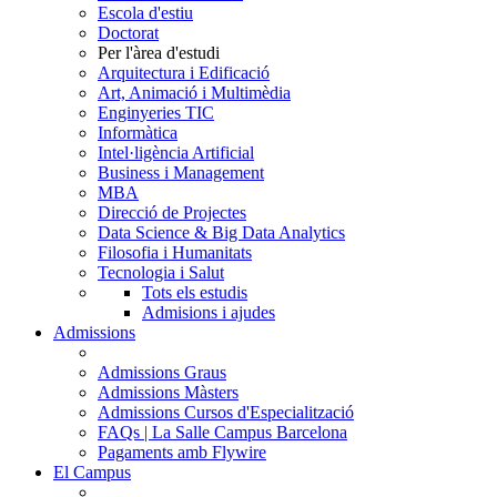
Escola d'estiu
Doctorat
Per l'àrea d'estudi
Arquitectura i Edificació
Art, Animació i Multimèdia
Enginyeries TIC
Informàtica
Intel·ligència Artificial
Business i Management
MBA
Direcció de Projectes
Data Science & Big Data Analytics
Filosofia i Humanitats
Tecnologia i Salut
Tots els estudis
Admisions i ajudes
Admissions
Admissions Graus
Admissions Màsters
Admissions Cursos d'Especialització
FAQs | La Salle Campus Barcelona
Pagaments amb Flywire
El Campus