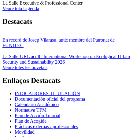
La Salle Executive & Professional Center
Veure tota l'agenda
Destacats
En record de Josep Vilarasu, antic membre del Patronat de
FUNITEC
La Salle-URL acull l'International Workshop on Ecological Urban
Security and Sustainability 2026
Veure totes les novetats
Enllaços Destacats
INDICADORES TITULACIÓN
Documentación oficial del programa
Calendario Académico
Normativa TFM
Plan de Acción Tutorial
Plan de Acogida
Prácticas externas / profesionales
Movilidad