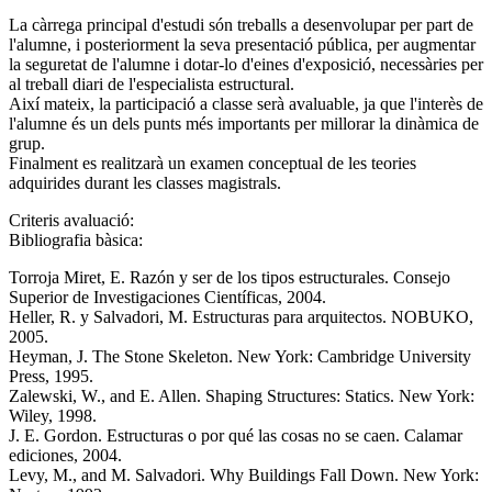
La càrrega principal d'estudi són treballs a desenvolupar per part de
l'alumne, i posteriorment la seva presentació pública, per augmentar
la seguretat de l'alumne i dotar-lo d'eines d'exposició, necessàries per
al treball diari de l'especialista estructural.
Així mateix, la participació a classe serà avaluable, ja que l'interès de
l'alumne és un dels punts més importants per millorar la dinàmica de
grup.
Finalment es realitzarà un examen conceptual de les teories
adquirides durant les classes magistrals.
Criteris avaluació:
Bibliografia bàsica:
Torroja Miret, E. Razón y ser de los tipos estructurales. Consejo
Superior de Investigaciones Científicas, 2004.
Heller, R. y Salvadori, M. Estructuras para arquitectos. NOBUKO,
2005.
Heyman, J. The Stone Skeleton. New York: Cambridge University
Press, 1995.
Zalewski, W., and E. Allen. Shaping Structures: Statics. New York:
Wiley, 1998.
J. E. Gordon. Estructuras o por qué las cosas no se caen. Calamar
ediciones, 2004.
Levy, M., and M. Salvadori. Why Buildings Fall Down. New York: