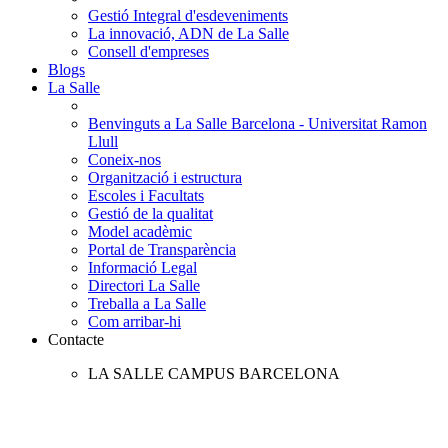
Gestió Integral d'esdeveniments
La innovació, ADN de La Salle
Consell d'empreses
Blogs
La Salle
Benvinguts a La Salle Barcelona - Universitat Ramon
Llull
Coneix-nos
Organització i estructura
Escoles i Facultats
Gestió de la qualitat
Model acadèmic
Portal de Transparència
Informació Legal
Directori La Salle
Treballa a La Salle
Com arribar-hi
Contacte
LA SALLE CAMPUS BARCELONA