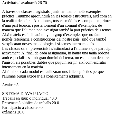
Activitats d'avaluació 26 70
A través de classes magistrals, juntament amb molts exemples
pràctics, l'alumne aprofundirà en les teories estructurals, així com en
la realitat de l'obra. Així doncs, tots els mòduls es componen primer
d'una part teòrica, i posteriorment d'un conjunt d'exemples, de
manera que l'alumne pot investigar també la part pràctica dels temes.
Així mateix es facilitarà un gran grup d'exemples que no faran
només referència a construccions del nostre país, sinó que també
s'explicaran noves metodologies i sistemes internacionals.
Les classes seran presencials i s'estimularà a l'alumne a que participi
activament. Al final de cada assignatura, hi haurà una taula rodona
amb especialistes amb gran domini del tema, on es podran debatre a
l'uníson els possibles dubtes que puguin sorgir, així com escrutar
intensament en la matèria.
Al final de cada mòdul es realitzaran uns tallers pràctics perquè
l'alumne pugui exposar els coneixements adquirits.
Avaluació:
SISTEMA D'AVALUACIÓ
Treballs en grup o individual 40.0
Presentació pública de treballs 20.0
Participació a classe 20.0
exàmens 20.0