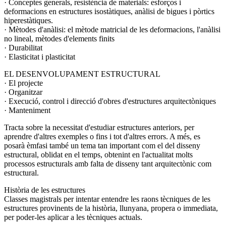
· Conceptes generals, resistència de materials: esforços i
deformacions en estructures isostàtiques, anàlisi de bigues i pòrtics
hiperestàtiques.
· Mètodes d'anàlisi: el mètode matricial de les deformacions, l'anàlisi
no lineal, mètodes d'elements finits
· Durabilitat
· Elasticitat i plasticitat
EL DESENVOLUPAMENT ESTRUCTURAL
· El projecte
· Organitzar
· Execució, control i direcció d'obres d'estructures arquitectòniques
· Manteniment
Tracta sobre la necessitat d'estudiar estructures anteriors, per
aprendre d'altres exemples o fins i tot d'altres errors. A més, es
posarà èmfasi també un tema tan important com el del disseny
estructural, oblidat en el temps, obtenint en l'actualitat molts
processos estructurals amb falta de disseny tant arquitectònic com
estructural.
Història de les estructures
Classes magistrals per intentar entendre les raons tècniques de les
estructures provinents de la història, llunyana, propera o immediata,
per poder-les aplicar a les tècniques actuals.