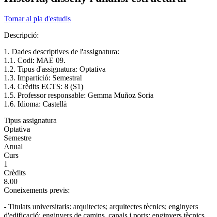
Tornar al pla d'estudis
Descripció:
1. Dades descriptives de l'assignatura:
1.1. Codi: MAE 09.
1.2. Tipus d'assignatura: Optativa
1.3. Impartició: Semestral
1.4. Crèdits ECTS: 8 (S1)
1.5. Professor responsable: Gemma Muñoz Soria
1.6. Idioma: Castellà
Tipus assignatura
Optativa
Semestre
Anual
Curs
1
Crèdits
8.00
Coneixements previs:
- Titulats universitaris: arquitectes; arquitectes tècnics; enginyers
d'edificació; enginyers de camins, canals i ports; enginyers tècnics