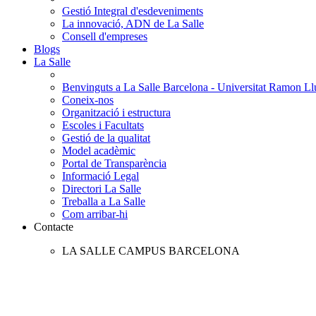
Gestió Integral d'esdeveniments
La innovació, ADN de La Salle
Consell d'empreses
Blogs
La Salle
Benvinguts a La Salle Barcelona - Universitat Ramon Llu
Coneix-nos
Organització i estructura
Escoles i Facultats
Gestió de la qualitat
Model acadèmic
Portal de Transparència
Informació Legal
Directori La Salle
Treballa a La Salle
Com arribar-hi
Contacte
LA SALLE CAMPUS BARCELONA