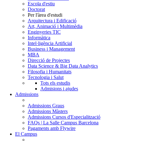
Escola d'estiu
Doctorat
Per l'àrea d'estudi
Arquitectura i Edificació
Art, Animació i Multimèdia
Enginyeries TIC
Informàtica
Intel·ligència Artificial
Business i Management
MBA
Direcció de Projectes
Data Science & Big Data Analytics
Filosofia i Humanitats
Tecnologia i Salut
Tots els estudis
Admisions i ajudes
Admissions
Admissions Graus
Admissions Màsters
Admissions Cursos d'Especialització
FAQs | La Salle Campus Barcelona
Pagaments amb Flywire
El Campus