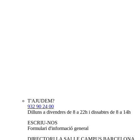
T'AJUDEM?
932 90 24 00
Dilluns a divendres de 8 a 22h i dissabtes de 8 a 14h
ESCRIU-NOS
Formulari d'informació general
DIRECTORI LA SALLE CAMPUS BARCELONA