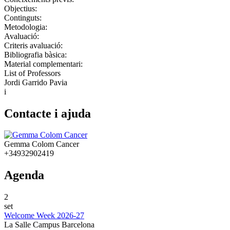
Objectius:
Continguts:
Metodologia:
Avaluació:
Criteris avaluació:
Bibliografia bàsica:
Material complementari:
List of Professors
Jordi Garrido Pavia
i
Contacte i ajuda
Gemma Colom Cancer
+34932902419
Agenda
2
set
Welcome Week 2026-27
La Salle Campus Barcelona