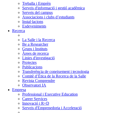
Treballa i Emprèn
Serveis d'informació i gestió acadèmica
Serveis del campus
Associacions i clubs d’estudiants
Instal·lacions
Esdeveniments
Recerca
La Salle i la Recerca
Be a Researcher
Grups i Instituts
Àrees de recerca
Linies d'investigació
Projectes
Publicacions
Transferència de coneixement i tecnologia
Comitè d’Ètica de la Recerca de la Salle
Revista Comprendre
Observatori IA
Empresa
Professional i Executive Education
Career Services
Innovació i R+D
Serveis d'Emprenedoria i Acceleració