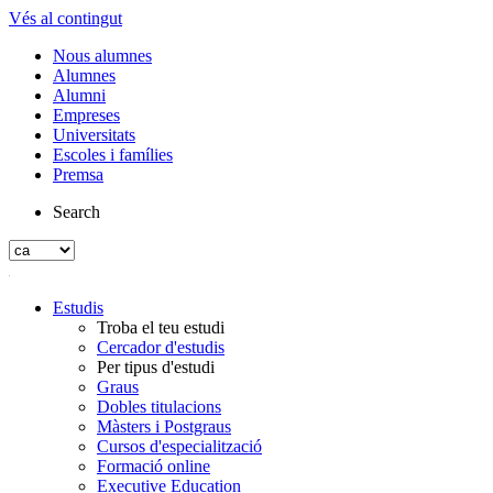
Vés al contingut
Nous alumnes
Alumnes
Alumni
Empreses
Universitats
Escoles i famílies
Premsa
Search
Estudis
Troba el teu estudi
Cercador d'estudis
Per tipus d'estudi
Graus
Dobles titulacions
Màsters i Postgraus
Cursos d'especialització
Formació online
Executive Education