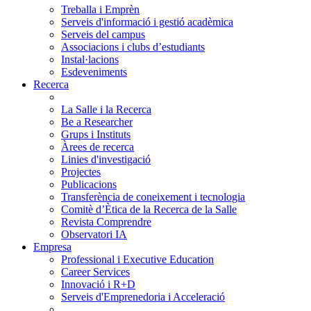
Treballa i Emprèn
Serveis d'informació i gestió acadèmica
Serveis del campus
Associacions i clubs d’estudiants
Instal·lacions
Esdeveniments
Recerca
La Salle i la Recerca
Be a Researcher
Grups i Instituts
Àrees de recerca
Linies d'investigació
Projectes
Publicacions
Transferència de coneixement i tecnologia
Comitè d’Ètica de la Recerca de la Salle
Revista Comprendre
Observatori IA
Empresa
Professional i Executive Education
Career Services
Innovació i R+D
Serveis d'Emprenedoria i Acceleració