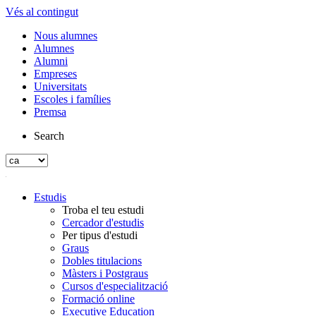
Vés al contingut
Nous alumnes
Alumnes
Alumni
Empreses
Universitats
Escoles i famílies
Premsa
Search
Estudis
Troba el teu estudi
Cercador d'estudis
Per tipus d'estudi
Graus
Dobles titulacions
Màsters i Postgraus
Cursos d'especialització
Formació online
Executive Education