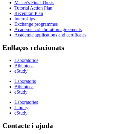
Master's Final Thesis
Tutorial Action Plan
Reception Plan
Internships
Exchange programmes
Academic collaboration agreements
Academic applications and certificates
Enllaços relacionats
Laboratorios
Biblioteca
eStudy
Laboratoris
Biblioteca
eStudy
Laboratories
Library
eStudy
Contacte i ajuda