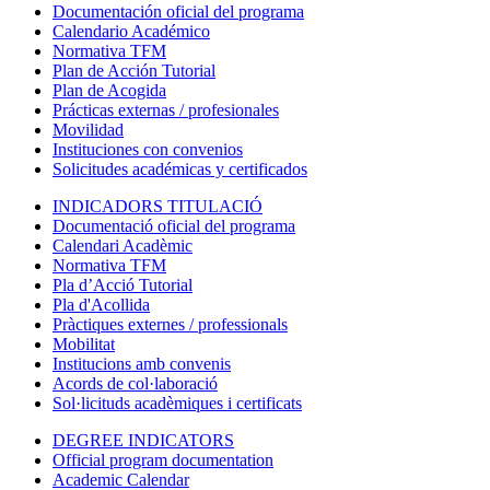
Documentación oficial del programa
Calendario Académico
Normativa TFM
Plan de Acción Tutorial
Plan de Acogida
Prácticas externas / profesionales
Movilidad
Instituciones con convenios
Solicitudes académicas y certificados
INDICADORS TITULACIÓ
Documentació oficial del programa
Calendari Acadèmic
Normativa TFM
Pla d’Acció Tutorial
Pla d'Acollida
Pràctiques externes / professionals
Mobilitat
Institucions amb convenis
Acords de col·laboració
Sol·licituds acadèmiques i certificats
DEGREE INDICATORS
Official program documentation
Academic Calendar