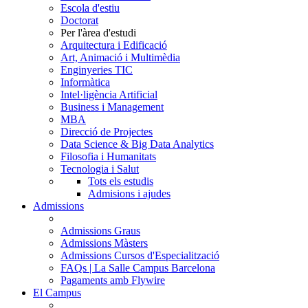
Escola d'estiu
Doctorat
Per l'àrea d'estudi
Arquitectura i Edificació
Art, Animació i Multimèdia
Enginyeries TIC
Informàtica
Intel·ligència Artificial
Business i Management
MBA
Direcció de Projectes
Data Science & Big Data Analytics
Filosofia i Humanitats
Tecnologia i Salut
Tots els estudis
Admisions i ajudes
Admissions
Admissions Graus
Admissions Màsters
Admissions Cursos d'Especialització
FAQs | La Salle Campus Barcelona
Pagaments amb Flywire
El Campus