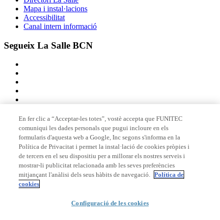
Mapa i instal·lacions
Accessibilitat
Canal intern informació
Segueix La Salle BCN
En fer clic a “Acceptar-les totes”, vostè accepta que FUNITEC
comuniqui les dades personals que pugui incloure en els
Membre de
formularis d'aquesta web a Google, Inc segons s'informa en la
Política de Privacitat i permet la instal·lació de cookies pròpies i
de tercers en el seu dispositiu per a millorar els nostres serveis i
mostrar-li publicitat relacionada amb les seves preferències
Acreditacions
mitjançant l'anàlisi dels seus hàbits de navegació.
Política de
cookies
Configuració de les cookies
© 2026 La Salle Campus Barcelona - URL |
Avís legal
|
Política de
privacitat
|
Política de cookies