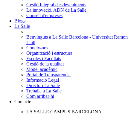
Gestió Integral d'esdeveniments
La innovació, ADN de La Salle
Consell d'empreses
Blogs
La Salle
Benvinguts a La Salle Barcelona - Universitat Ramon
Llull
Coneix-nos
Organització i estructura
Escoles i Facultats
Gestió de la qualitat
Model acadèmic
Portal de Transparència
Informació Legal
Directori La Salle
Treballa a La Salle
Com arribar-hi
Contacte
LA SALLE CAMPUS BARCELONA