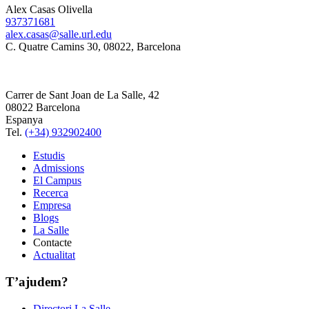
Alex Casas Olivella
937371681
alex.casas@salle.url.edu
C. Quatre Camins 30, 08022, Barcelona
Carrer de Sant Joan de La Salle, 42
08022 Barcelona
Espanya
Tel.
(+34) 932902400
Estudis
Admissions
El Campus
Recerca
Empresa
Blogs
La Salle
Contacte
Actualitat
T’ajudem?
Directori La Salle