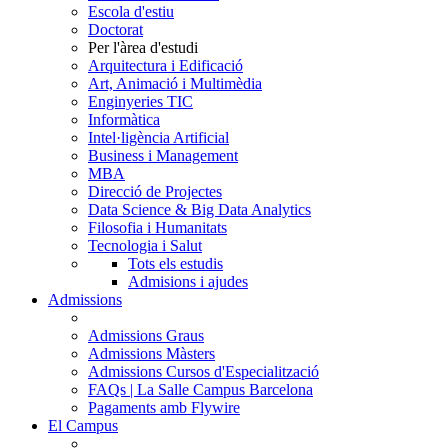
Escola d'estiu
Doctorat
Per l'àrea d'estudi
Arquitectura i Edificació
Art, Animació i Multimèdia
Enginyeries TIC
Informàtica
Intel·ligència Artificial
Business i Management
MBA
Direcció de Projectes
Data Science & Big Data Analytics
Filosofia i Humanitats
Tecnologia i Salut
Tots els estudis
Admisions i ajudes
Admissions
Admissions Graus
Admissions Màsters
Admissions Cursos d'Especialització
FAQs | La Salle Campus Barcelona
Pagaments amb Flywire
El Campus