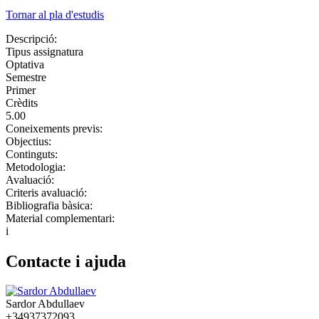
Tornar al pla d'estudis
Descripció:
Tipus assignatura
Optativa
Semestre
Primer
Crèdits
5.00
Coneixements previs:
Objectius:
Continguts:
Metodologia:
Avaluació:
Criteris avaluació:
Bibliografia bàsica:
Material complementari:
i
Contacte i ajuda
Sardor Abdullaev
+34937372093