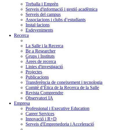
Treballa i Emprèn
Serveis d'informació i gestió acadèmica
Serveis del campus
Associacions i clubs d’estudiants
Instal·lacions
Esdeveniments
Recerca
La Salle i la Recerca
Be a Researcher
Grups i Instituts
Àrees de recerca
Linies d'investigació
Projectes
Publicacions
Transferència de coneixement i tecnologia
Comitè d’Ètica de la Recerca de la Salle
Revista Comprendre
Observatori IA
Empresa
Professional i Executive Education
Career Services
Innovació i R+D
Serveis d'Emprenedoria i Acceleració