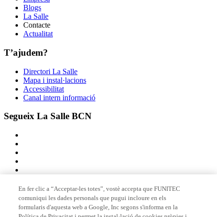
Blogs
La Salle
Contacte
Actualitat
T’ajudem?
Directori La Salle
Mapa i instal·lacions
Accessibilitat
Canal intern informació
Segueix La Salle BCN
En fer clic a “Acceptar-les totes”, vostè accepta que FUNITEC
comuniqui les dades personals que pugui incloure en els
Membre de
formularis d'aquesta web a Google, Inc segons s'informa en la
Política de Privacitat i permet la instal·lació de cookies pròpies i