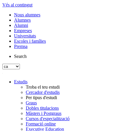
Vés al contingut
Nous alumnes
Alumnes
Alumni
Empreses
Universitats
Escoles i famílies
Premsa
Search
Estudis
Troba el teu estudi
Cercador d'estudis
Per tipus d'estudi
Graus
Dobles titulacions
Màsters i Postgraus
Cursos d'especialització
Formació online
Executive Education