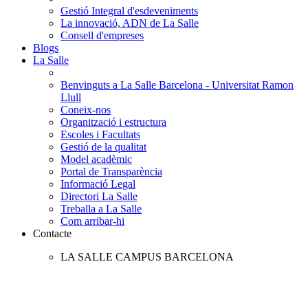
Gestió Integral d'esdeveniments
La innovació, ADN de La Salle
Consell d'empreses
Blogs
La Salle
Benvinguts a La Salle Barcelona - Universitat Ramon
Llull
Coneix-nos
Organització i estructura
Escoles i Facultats
Gestió de la qualitat
Model acadèmic
Portal de Transparència
Informació Legal
Directori La Salle
Treballa a La Salle
Com arribar-hi
Contacte
LA SALLE CAMPUS BARCELONA