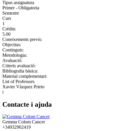
Tipus assignatura
Primer - Obligatoria
Semestre
Curs
1
Crèdits
5.00
Coneixements previs:
Objectius:
Continguts:
Metodologia:
Avaluació:
Criteris avaluació:
Bibliografia bàsica:
Material complementari:
List of Professors
Xavier Vàzquez Prieto
i
Contacte i ajuda
Gemma Colom Cancer
+34932902419