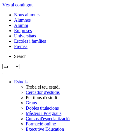
Vés al contingut
Nous alumnes
Alumnes
Alumni
Empreses
Universitats
Escoles i famílies
Premsa
Search
Estudis
Troba el teu estudi
Cercador d'estudis
Per tipus d'estudi
Graus
Dobles titulacions
Màsters i Postgraus
Cursos d'especialització
Formació online
Executive Education