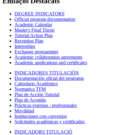
Enllaços Destacats
DEGREE INDICATORS
Official program documentation
Academic Calendar
Master's Final Thesis
Tutorial Action Plan
Reception Plan
Internships
Exchange programmes
Academic collaboration agreements
Academic applications and certificates
INDICADORES TITULACIÓN
Documentación oficial del programa
Calendario Académico
Normativa TFM
Plan de Acción Tutorial
Plan de Acogida
Prácticas externas / profesionales
Movilidad
Instituciones con convenios
Solicitudes académicas y certificados
INDICADORS TITULACIÓ