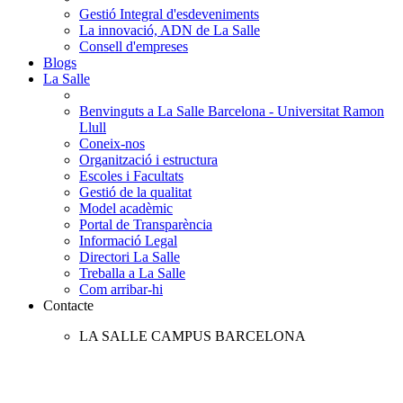
Gestió Integral d'esdeveniments
La innovació, ADN de La Salle
Consell d'empreses
Blogs
La Salle
Benvinguts a La Salle Barcelona - Universitat Ramon
Llull
Coneix-nos
Organització i estructura
Escoles i Facultats
Gestió de la qualitat
Model acadèmic
Portal de Transparència
Informació Legal
Directori La Salle
Treballa a La Salle
Com arribar-hi
Contacte
LA SALLE CAMPUS BARCELONA