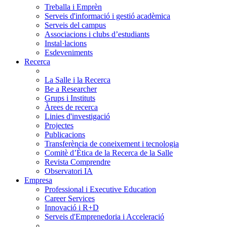
Treballa i Emprèn
Serveis d'informació i gestió acadèmica
Serveis del campus
Associacions i clubs d’estudiants
Instal·lacions
Esdeveniments
Recerca
La Salle i la Recerca
Be a Researcher
Grups i Instituts
Àrees de recerca
Linies d'investigació
Projectes
Publicacions
Transferència de coneixement i tecnologia
Comitè d’Ètica de la Recerca de la Salle
Revista Comprendre
Observatori IA
Empresa
Professional i Executive Education
Career Services
Innovació i R+D
Serveis d'Emprenedoria i Acceleració