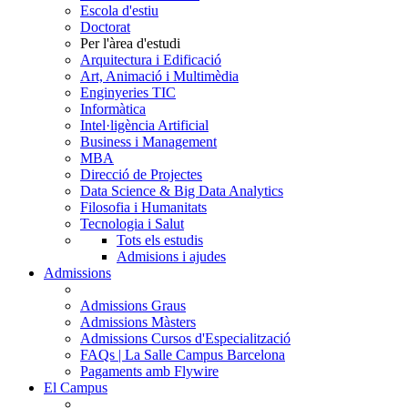
Escola d'estiu
Doctorat
Per l'àrea d'estudi
Arquitectura i Edificació
Art, Animació i Multimèdia
Enginyeries TIC
Informàtica
Intel·ligència Artificial
Business i Management
MBA
Direcció de Projectes
Data Science & Big Data Analytics
Filosofia i Humanitats
Tecnologia i Salut
Tots els estudis
Admisions i ajudes
Admissions
Admissions Graus
Admissions Màsters
Admissions Cursos d'Especialització
FAQs | La Salle Campus Barcelona
Pagaments amb Flywire
El Campus