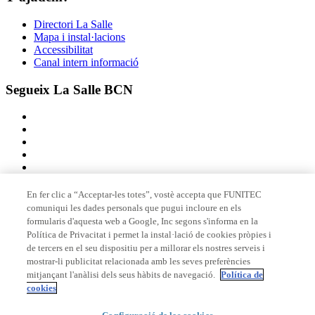
Directori La Salle
Mapa i instal·lacions
Accessibilitat
Canal intern informació
Segueix La Salle BCN
En fer clic a “Acceptar-les totes”, vostè accepta que FUNITEC
comuniqui les dades personals que pugui incloure en els
Membre de
formularis d'aquesta web a Google, Inc segons s'informa en la
Política de Privacitat i permet la instal·lació de cookies pròpies i
de tercers en el seu dispositiu per a millorar els nostres serveis i
mostrar-li publicitat relacionada amb les seves preferències
Acreditacions
mitjançant l'anàlisi dels seus hàbits de navegació.
Política de
cookies