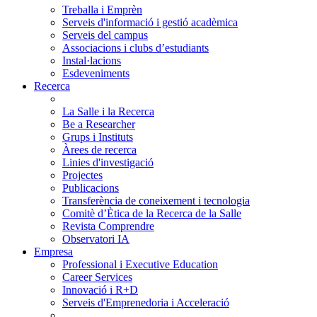
Treballa i Emprèn
Serveis d'informació i gestió acadèmica
Serveis del campus
Associacions i clubs d’estudiants
Instal·lacions
Esdeveniments
Recerca
La Salle i la Recerca
Be a Researcher
Grups i Instituts
Àrees de recerca
Linies d'investigació
Projectes
Publicacions
Transferència de coneixement i tecnologia
Comitè d’Ètica de la Recerca de la Salle
Revista Comprendre
Observatori IA
Empresa
Professional i Executive Education
Career Services
Innovació i R+D
Serveis d'Emprenedoria i Acceleració