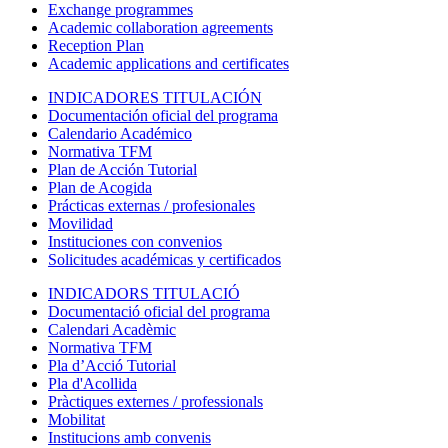
Exchange programmes
Academic collaboration agreements
Reception Plan
Academic applications and certificates
INDICADORES TITULACIÓN
Documentación oficial del programa
Calendario Académico
Normativa TFM
Plan de Acción Tutorial
Plan de Acogida
Prácticas externas / profesionales
Movilidad
Instituciones con convenios
Solicitudes académicas y certificados
INDICADORS TITULACIÓ
Documentació oficial del programa
Calendari Acadèmic
Normativa TFM
Pla d’Acció Tutorial
Pla d'Acollida
Pràctiques externes / professionals
Mobilitat
Institucions amb convenis