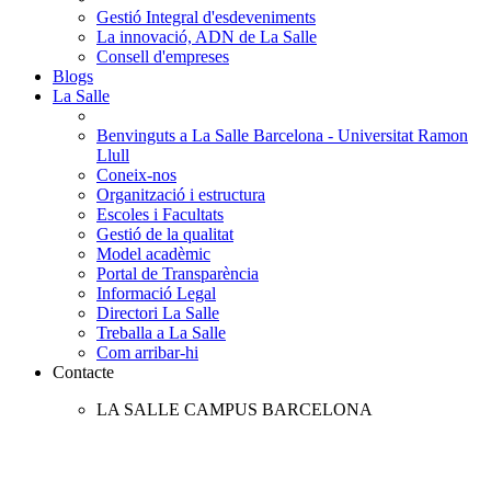
Gestió Integral d'esdeveniments
La innovació, ADN de La Salle
Consell d'empreses
Blogs
La Salle
Benvinguts a La Salle Barcelona - Universitat Ramon
Llull
Coneix-nos
Organització i estructura
Escoles i Facultats
Gestió de la qualitat
Model acadèmic
Portal de Transparència
Informació Legal
Directori La Salle
Treballa a La Salle
Com arribar-hi
Contacte
LA SALLE CAMPUS BARCELONA