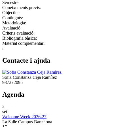
Semestre
Coneixements previs:
Objectius:
Continguts:
Metodologia:
Avaluació:
Criteris avaluació:
Bibliografia bàsica:
Material complementari:
i
Contacte i ajuda
Sofia Constanza Ceja Ramírez
937372095
Agenda
2
set
Welcome Week 2026-27
La Salle Campus Barcelona
17