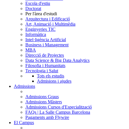
Escola d'estiu
Doctorat
Per l'àrea d'estudi
Arquitectura i Edificació
Art, Animació i Multimèdia
Enginyeries TIC
Informàtica
Intel·ligència Artificial
Business i Management
MBA
Direcció de Projectes
Data Science & Big Data Analytics
Filosofia i Humanitats
Tecnologia i Salut
Tots els estudis
Admisions i ajudes
Admissions
Admissions Graus
Admissions Màsters
Admissions Cursos d'Especialització
FAQs | La Salle Campus Barcelona
Pagaments amb Flywire
El Campus