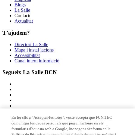
Blogs
La Salle
Contacte
Actualitat
T’ajudem?
Directori La Salle
Mapa i instal·lacions
Accessibilitat
Canal intern informació
Segueix La Salle BCN
En fer clic a “Acceptar-les totes”, vostè accepta que FUNITEC
comuniqui les dades personals que pugui incloure en els
Membre de
formularis d'aquesta web a Google, Inc segons s'informa en la
Política de Privacitat i permet la instal·lació de cookies pròpies i