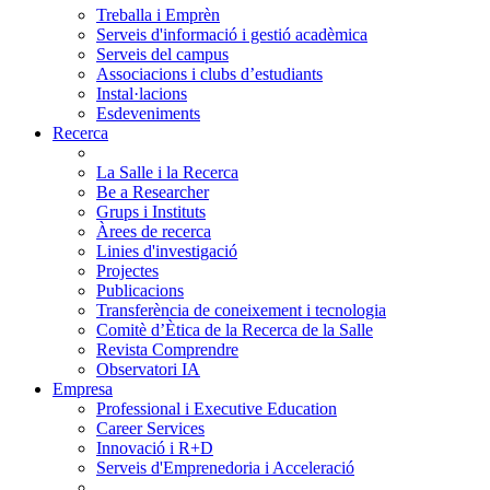
Treballa i Emprèn
Serveis d'informació i gestió acadèmica
Serveis del campus
Associacions i clubs d’estudiants
Instal·lacions
Esdeveniments
Recerca
La Salle i la Recerca
Be a Researcher
Grups i Instituts
Àrees de recerca
Linies d'investigació
Projectes
Publicacions
Transferència de coneixement i tecnologia
Comitè d’Ètica de la Recerca de la Salle
Revista Comprendre
Observatori IA
Empresa
Professional i Executive Education
Career Services
Innovació i R+D
Serveis d'Emprenedoria i Acceleració