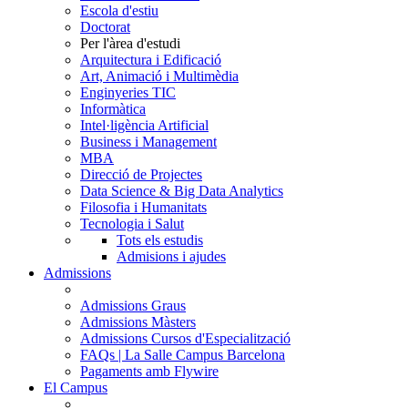
Escola d'estiu
Doctorat
Per l'àrea d'estudi
Arquitectura i Edificació
Art, Animació i Multimèdia
Enginyeries TIC
Informàtica
Intel·ligència Artificial
Business i Management
MBA
Direcció de Projectes
Data Science & Big Data Analytics
Filosofia i Humanitats
Tecnologia i Salut
Tots els estudis
Admisions i ajudes
Admissions
Admissions Graus
Admissions Màsters
Admissions Cursos d'Especialització
FAQs | La Salle Campus Barcelona
Pagaments amb Flywire
El Campus