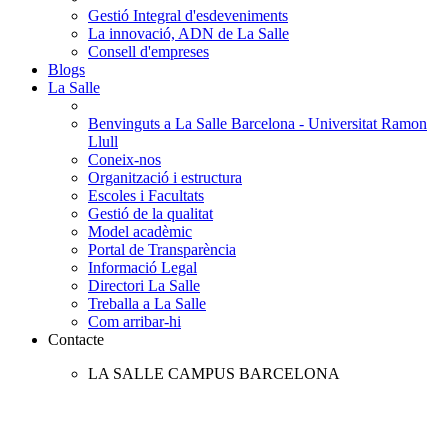
Gestió Integral d'esdeveniments
La innovació, ADN de La Salle
Consell d'empreses
Blogs
La Salle
Benvinguts a La Salle Barcelona - Universitat Ramon
Llull
Coneix-nos
Organització i estructura
Escoles i Facultats
Gestió de la qualitat
Model acadèmic
Portal de Transparència
Informació Legal
Directori La Salle
Treballa a La Salle
Com arribar-hi
Contacte
LA SALLE CAMPUS BARCELONA