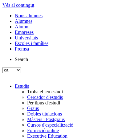
Vés al contingut
Nous alumnes
Alumnes
Alumni
Empreses
Universitats
Escoles i famílies
Premsa
Search
Estudis
Troba el teu estudi
Cercador d'estudis
Per tipus d'estudi
Graus
Dobles titulacions
Màsters i Postgraus
Cursos d'especialització
Formació online
Executive Education