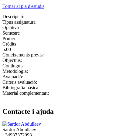
Tornar al pla d'estudis
Descripció:
Tipus assignatura
Optativa
Semestre
Primer
Crèdits
5.00
Coneixements previs:
Objectius:
Continguts:
Metodologia:
Avaluació:
Criteris avaluació:
Bibliografia bàsica:
Material complementari:
i
Contacte i ajuda
Sardor Abdullaev
+34937372093