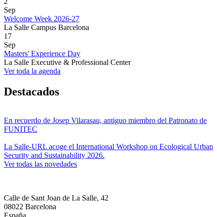
2
Postgrado en Técnicas Actuales en Diseño, Cálculo
Sep
Máster en BIM Management
Arquitectura de Interiores
y Construcción de Estructuras Especiales
Welcome Week 2026-27
Máster Online en BIM Management
La Salle Campus Barcelona
17
Postgrado en Arquitectura Interior. Espacios
Postgrado en BIM Management
Gestión Integral de la Construcción
Sep
Comerciales y Públicos
Masters' Experience Day
Postgrado en Producción BIM
La Salle Executive & Professional Center
Postgrado en Arquitectura Interior. Espacios
Máster Universitario en Gestión Integral de la
Postgrado Online en BIM Management
Rehabilitación y Restauración
Ver toda la agenda
Privados
Construcción: Diseño de Interiores
Postgrado Online en Producción BIM
Máster Universitario en Gestión Integral de la
Destacados
Postgrado en Rehabilitación, Diagnosis y Técnicas
Sostenibilidad y Eficiencia Energética
Construcción: Diseño y Cálculo de Estructuras
de Intervención
Máster Universitario en Gestión Integral de la
Postgrado en Restauración Arquitectónica
Construcción: Rehabilitación y Restauración
Postgrado en Arquitectura Medioambiental y
En recuerdo de Josep Vilarasau, antiguo miembro del Patronato de
Urbanismo Sostenible
FUNITEC
Máster Universitario en Gestión Integral de la
Construcción: Sostenibilidad y Eficiencia
Postgrado en Eficiencia Energética
La Salle-URL acoge el International Workshop on Ecological Urban
Security and Sustainability 2026.
Ver todas las novedades
Calle de Sant Joan de La Salle, 42
08022 Barcelona
España