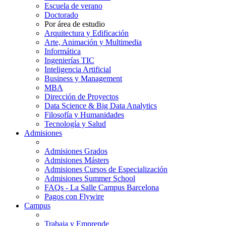
Escuela de verano
Doctorado
Por área de estudio
Arquitectura y Edificación
Arte, Animación y Multimedia
Informática
Ingenierías TIC
Inteligencia Artificial
Business y Management
MBA
Dirección de Proyectos
Data Science & Big Data Analytics
Filosofía y Humanidades
Tecnología y Salud
Admisiones
Admisiones Grados
Admisiones Másters
Admisiones Cursos de Especialización
Admisiones Summer School
FAQs - La Salle Campus Barcelona
Pagos con Flywire
Campus
Trabaja y Emprende