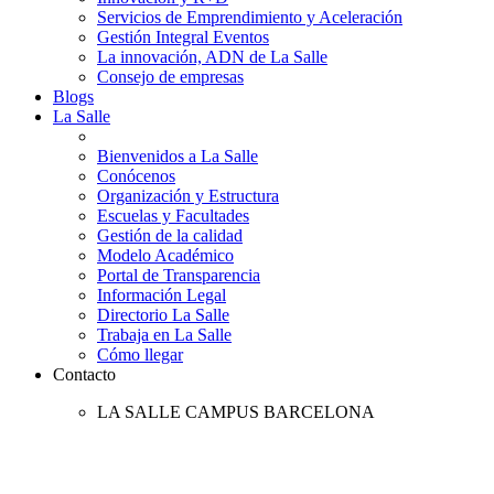
Servicios de Emprendimiento y Aceleración
Gestión Integral Eventos
La innovación, ADN de La Salle
Consejo de empresas
Blogs
La Salle
Bienvenidos a La Salle
Conócenos
Organización y Estructura
Escuelas y Facultades
Gestión de la calidad
Modelo Académico
Portal de Transparencia
Información Legal
Directorio La Salle
Trabaja en La Salle
Cómo llegar
Contacto
LA SALLE CAMPUS BARCELONA