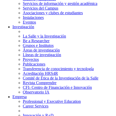
Servicios de información y gestión académica
Servicios del Campus
Asociaciones y clubes de estudiantes
Instalaciones
Eventos
Investigación
La Salle y la Investigación
Be a Researcher
Grupos e Institutos
Áreas de investigación
Líneas de investigación
Proyectos
Publicaciones
Transferencia de conocimiento y tecnología
Acreditación HRS4R
Comité de Ética de la Investigación de la Salle
Revista Comprendre
CFI- Centro de Financiación e Innovación
Observatorio IA
Empresa
Professional y Executive Education
Career Services
Innovación y R+D