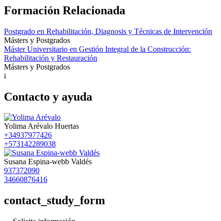
Formación Relacionada
Postgrado en Rehabilitación, Diagnosis y Técnicas de Intervención
Másters y Postgrados
Máster Universitario en Gestión Integral de la Construcción:
Rehabilitación y Restauración
Másters y Postgrados
i
Contacto y ayuda
Yolima Arévalo Huertas
+34937977426
+573142289038
Susana Espina-webb Valdés
937372090
34660876416
contact_study_form