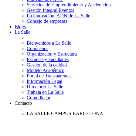
Servicios de Emprendimiento y Aceleración
Gestión Integral Eventos
La innovación, ADN de La Salle
Consejo de empresas
Blogs
La Salle
Bienvenidos a La Salle
Conócenos
Organización y Estructura
Escuelas y Facultades
Gestión de la calidad
Modelo Académico
Portal de Transparencia
Información Legal
Directorio La Salle
Trabaja en La Salle
Cómo llegar
Contacto
LA SALLE CAMPUS BARCELONA