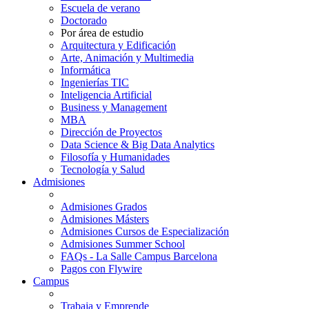
Escuela de verano
Doctorado
Por área de estudio
Arquitectura y Edificación
Arte, Animación y Multimedia
Informática
Ingenierías TIC
Inteligencia Artificial
Business y Management
MBA
Dirección de Proyectos
Data Science & Big Data Analytics
Filosofía y Humanidades
Tecnología y Salud
Admisiones
Admisiones Grados
Admisiones Másters
Admisiones Cursos de Especialización
Admisiones Summer School
FAQs - La Salle Campus Barcelona
Pagos con Flywire
Campus
Trabaja y Emprende