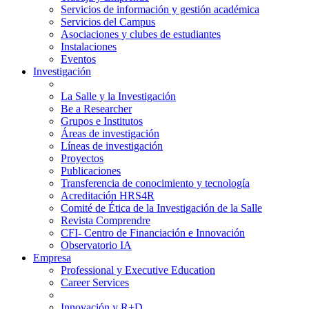
Servicios de información y gestión académica
Servicios del Campus
Asociaciones y clubes de estudiantes
Instalaciones
Eventos
Investigación
La Salle y la Investigación
Be a Researcher
Grupos e Institutos
Áreas de investigación
Líneas de investigación
Proyectos
Publicaciones
Transferencia de conocimiento y tecnología
Acreditación HRS4R
Comité de Ética de la Investigación de la Salle
Revista Comprendre
CFI- Centro de Financiación e Innovación
Observatorio IA
Empresa
Professional y Executive Education
Career Services
Innovación y R+D