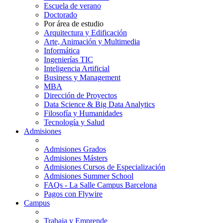
Escuela de verano
Doctorado
Por área de estudio
Arquitectura y Edificación
Arte, Animación y Multimedia
Informática
Ingenierías TIC
Inteligencia Artificial
Business y Management
MBA
Dirección de Proyectos
Data Science & Big Data Analytics
Filosofía y Humanidades
Tecnología y Salud
Admisiones
Admisiones Grados
Admisiones Másters
Admisiones Cursos de Especialización
Admisiones Summer School
FAQs - La Salle Campus Barcelona
Pagos con Flywire
Campus
Trabaja y Emprende