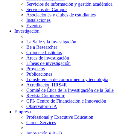
Servicios de información y gestión académica
Servicios del Campus
Asociaciones y clubes de estudiantes
Instalaciones
Eventos
Investigación
La Salle y la Investigación
Be a Researcher
Grupos e Institutos
Áreas de investigación
Líneas de investigación
Proyectos
Publicaciones
Transferencia de conocimiento y tecnología
Acreditación HRS4R
Comité de Ética de la Investigación de la Salle
Revista Comprendre
CFI- Centro de Financiación e Innovación
Observatorio IA
Empresa
Professional y Executive Education
Career Services
Innovación y R+D