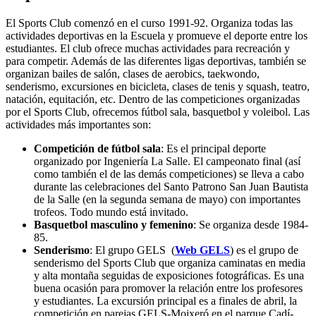
El Sports Club comenzó en el curso 1991-92. Organiza todas las
actividades deportivas en la Escuela y promueve el deporte entre los
estudiantes. El club ofrece muchas actividades para recreación y
para competir. Además de las diferentes ligas deportivas, también se
organizan bailes de salón, clases de aerobics, taekwondo,
senderismo, excursiones en bicicleta, clases de tenis y squash, teatro,
natación, equitación, etc. Dentro de las competiciones organizadas
por el Sports Club, ofrecemos fútbol sala, basquetbol y voleibol. Las
actividades más importantes son:
Competición de fútbol sala
: Es el principal deporte
organizado por Ingeniería La Salle. El campeonato final (así
como también el de las demás competiciones) se lleva a cabo
durante las celebraciones del Santo Patrono San Juan Bautista
de la Salle (en la segunda semana de mayo) con importantes
trofeos. Todo mundo está invitado.
Basquetbol masculino y femenino
: Se organiza desde 1984-
85.
Senderismo
: El grupo GELS (
Web GELS
) es el grupo de
senderismo del Sports Club que organiza caminatas en media
y alta montaña seguidas de exposiciones fotográficas. Es una
buena ocasión para promover la relación entre los profesores
y estudiantes. La excursión principal es a finales de abril, la
competición en parejas GELS-Moixeró en el parque Cadí-