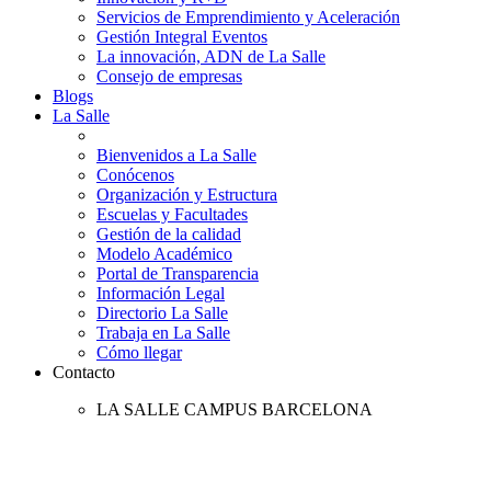
Servicios de Emprendimiento y Aceleración
Gestión Integral Eventos
La innovación, ADN de La Salle
Consejo de empresas
Blogs
La Salle
Bienvenidos a La Salle
Conócenos
Organización y Estructura
Escuelas y Facultades
Gestión de la calidad
Modelo Académico
Portal de Transparencia
Información Legal
Directorio La Salle
Trabaja en La Salle
Cómo llegar
Contacto
LA SALLE CAMPUS BARCELONA