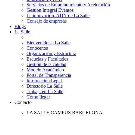
Servicios de Emprendimiento y Aceleración
Gestión Integral Eventos
La innovación, ADN de La Salle
Consejo de empresas
Blogs
La Salle
Bienvenidos a La Salle
Conócenos
Organización y Estructura
Escuelas y Facultades
Gestión de la calidad
Modelo Académico
Portal de Transparencia
Información Legal
Directorio La Salle
Trabaja en La Salle
Cómo llegar
Contacto
LA SALLE CAMPUS BARCELONA