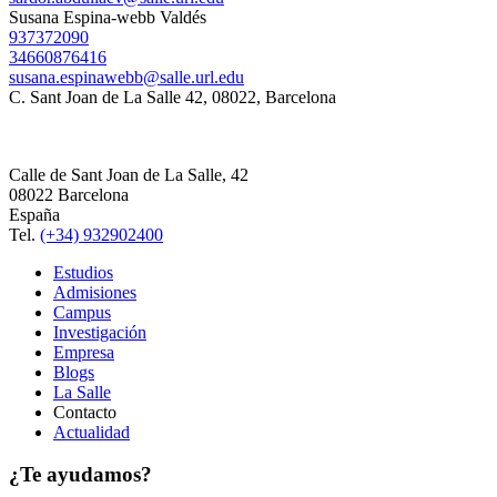
Susana Espina-webb Valdés
937372090
34660876416
susana.espinawebb@salle.url.edu
C. Sant Joan de La Salle 42, 08022, Barcelona
Calle de Sant Joan de La Salle, 42
08022 Barcelona
España
Tel.
(+34) 932902400
Estudios
Admisiones
Campus
Investigación
Empresa
Blogs
La Salle
Contacto
Actualidad
¿Te ayudamos?