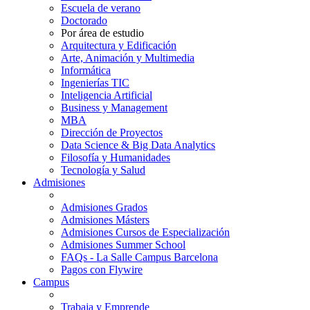
Escuela de verano
Doctorado
Por área de estudio
Arquitectura y Edificación
Arte, Animación y Multimedia
Informática
Ingenierías TIC
Inteligencia Artificial
Business y Management
MBA
Dirección de Proyectos
Data Science & Big Data Analytics
Filosofía y Humanidades
Tecnología y Salud
Admisiones
Admisiones Grados
Admisiones Másters
Admisiones Cursos de Especialización
Admisiones Summer School
FAQs - La Salle Campus Barcelona
Pagos con Flywire
Campus
Trabaja y Emprende