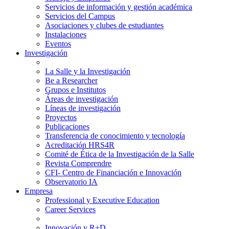
Servicios de información y gestión académica
Servicios del Campus
Asociaciones y clubes de estudiantes
Instalaciones
Eventos
Investigación
La Salle y la Investigación
Be a Researcher
Grupos e Institutos
Áreas de investigación
Líneas de investigación
Proyectos
Publicaciones
Transferencia de conocimiento y tecnología
Acreditación HRS4R
Comité de Ética de la Investigación de la Salle
Revista Comprendre
CFI- Centro de Financiación e Innovación
Observatorio IA
Empresa
Professional y Executive Education
Career Services
Innovación y R+D