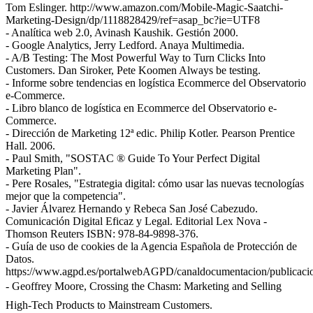
Tom Eslinger. http://www.amazon.com/Mobile-Magic-Saatchi-
Marketing-Design/dp/1118828429/ref=asap_bc?ie=UTF8
- Analítica web 2.0, Avinash Kaushik. Gestión 2000.
- Google Analytics, Jerry Ledford. Anaya Multimedia.
- A/B Testing: The Most Powerful Way to Turn Clicks Into
Customers. Dan Siroker, Pete Koomen Always be testing.
- Informe sobre tendencias en logística Ecommerce del Observatorio
e-Commerce.
- Libro blanco de logística en Ecommerce del Observatorio e-
Commerce.
- Dirección de Marketing 12ª edic. Philip Kotler. Pearson Prentice
Hall. 2006.
- Paul Smith, "SOSTAC ® Guide To Your Perfect Digital
Marketing Plan".
- Pere Rosales, "Estrategia digital: cómo usar las nuevas tecnologías
mejor que la competencia".
- Javier Álvarez Hernando y Rebeca San José Cabezudo.
Comunicación Digital Eficaz y Legal. Editorial Lex Nova -
Thomson Reuters ISBN: 978-84-9898-376.
- Guía de uso de cookies de la Agencia Española de Protección de
Datos.
https://www.agpd.es/portalwebAGPD/canaldocumentacion/publicac
- Geoffrey Moore, Crossing the Chasm: Marketing and Selling
High-Tech Products to Mainstream Customers.