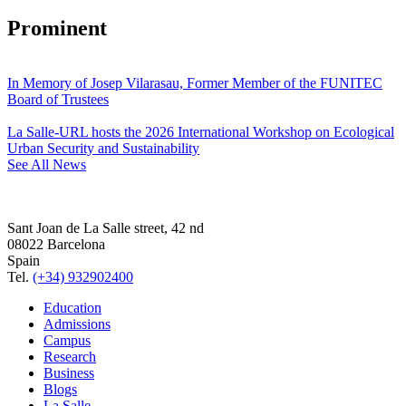
Prominent
In Memory of Josep Vilarasau, Former Member of the FUNITEC
Board of Trustees
La Salle-URL hosts the 2026 International Workshop on Ecological
Urban Security and Sustainability
See All News
Sant Joan de La Salle street, 42 nd
08022 Barcelona
Spain
Tel.
(+34) 932902400
Education
Admissions
Campus
Research
Business
Blogs
La Salle