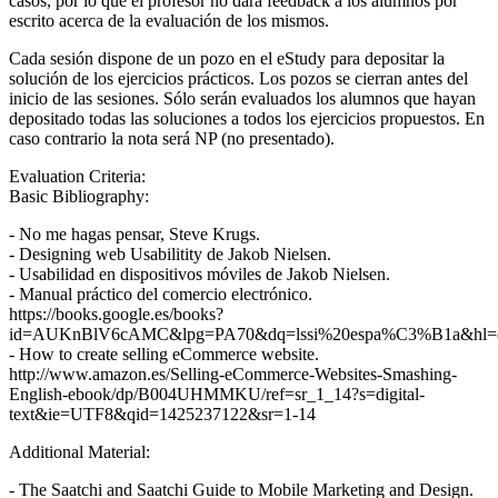
casos, por lo que el profesor no dará feedback a los alumnos por
escrito acerca de la evaluación de los mismos.
Cada sesión dispone de un pozo en el eStudy para depositar la
solución de los ejercicios prácticos. Los pozos se cierran antes del
inicio de las sesiones. Sólo serán evaluados los alumnos que hayan
depositado todas las soluciones a todos los ejercicios propuestos. En
caso contrario la nota será NP (no presentado).
Evaluation Criteria:
Basic Bibliography:
- No me hagas pensar, Steve Krugs.
- Designing web Usabilitity de Jakob Nielsen.
- Usabilidad en dispositivos móviles de Jakob Nielsen.
- Manual práctico del comercio electrónico.
https://books.google.es/books?
id=AUKnBlV6cAMC&lpg=PA70&dq=lssi%20espa%C3%B1a&hl=es
- How to create selling eCommerce website.
http://www.amazon.es/Selling-eCommerce-Websites-Smashing-
English-ebook/dp/B004UHMMKU/ref=sr_1_14?s=digital-
text&ie=UTF8&qid=1425237122&sr=1-14
Additional Material:
- The Saatchi and Saatchi Guide to Mobile Marketing and Design.