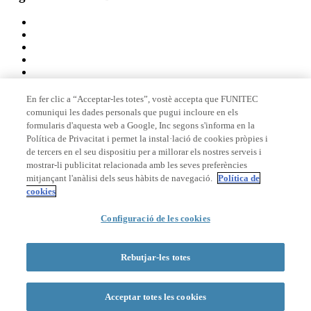
En fer clic a “Acceptar-les totes”, vostè accepta que FUNITEC
comuniqui les dades personals que pugui incloure en els
Membre de
formularis d'aquesta web a Google, Inc segons s'informa en la
Política de Privacitat i permet la instal·lació de cookies pròpies i
de tercers en el seu dispositiu per a millorar els nostres serveis i
mostrar-li publicitat relacionada amb les seves preferències
Acreditacions
mitjançant l'anàlisi dels seus hàbits de navegació.
Política de
cookies
Configuració de les cookies
© 2026 La Salle Campus Barcelona - URL |
Avís legal
|
Política de
privacitat
|
Política de cookies
Rebutjar-les totes
Formulari de cerca
Acceptar totes les cookies