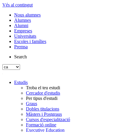
Vés al contingut
Nous alumnes
Alumnes
Alumni
Empreses
Universitats
Escoles i famílies
Premsa
Search
Estudis
Troba el teu estudi
Cercador d'estudis
Per tipus d'estudi
Graus
Dobles titulacions
Màsters i Postgraus
Cursos d'especialització
Formació online
Executive Education