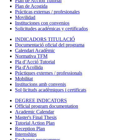
Plan de Acción Tutorial
Plan de Acogida
Prácticas externas / profesionales
Movilidad
Instituciones con convenios
Solicitudes académicas y certificados
INDICADORS TITULACIÓ
Documentació oficial del programa
Calendari Acadèmic
Normativa TFM
Pla d’Acció Tutorial
Pla d'Acollida
Pràctiques externes / professionals
Mobilitat
Institucions amb convenis
Sol·licituds acadèmiques i certificats
DEGREE INDICATORS
Official program documentation
Academic Calendar
Master's Final Thesis
Tutorial Action Plan
Reception Plan
Internships
Exchange programmes