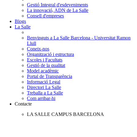
Gestió Integral d'esdeveniments
La innovació, ADN de La Salle
Consell d'empreses
Blogs
La Salle
Benvinguts a La Salle Barcelona - Universitat Ramon
Llull
Coneix-nos
Organització i estructura
Escoles i Facultats
Gestió de la qualitat
Model acadèmic
Portal de Transparència
Informació Legal
Directori La Salle
Treballa a La Salle
Com arribar-hi
Contacte
LA SALLE CAMPUS BARCELONA