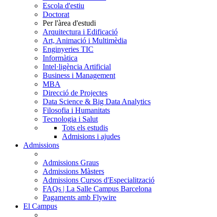
Escola d'estiu
Doctorat
Per l'àrea d'estudi
Arquitectura i Edificació
Art, Animació i Multimèdia
Enginyeries TIC
Informàtica
Intel·ligència Artificial
Business i Management
MBA
Direcció de Projectes
Data Science & Big Data Analytics
Filosofia i Humanitats
Tecnologia i Salut
Tots els estudis
Admisions i ajudes
Admissions
Admissions Graus
Admissions Màsters
Admissions Cursos d'Especialització
FAQs | La Salle Campus Barcelona
Pagaments amb Flywire
El Campus