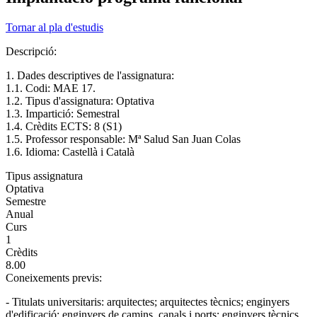
Tornar al pla d'estudis
Descripció:
1. Dades descriptives de l'assignatura:
1.1. Codi: MAE 17.
1.2. Tipus d'assignatura: Optativa
1.3. Impartició: Semestral
1.4. Crèdits ECTS: 8 (S1)
1.5. Professor responsable: Mª Salud San Juan Colas
1.6. Idioma: Castellà i Català
Tipus assignatura
Optativa
Semestre
Anual
Curs
1
Crèdits
8.00
Coneixements previs:
- Titulats universitaris: arquitectes; arquitectes tècnics; enginyers
d'edificació; enginyers de camins, canals i ports; enginyers tècnics