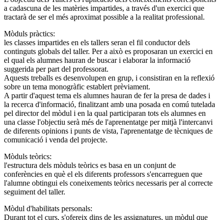
a cadascuna de les matèries impartides, a través d'un exercici que
tractarà de ser el més aproximat possible a la realitat professional.
Mòduls pràctics:
les classes impartides en els tallers seran el fil conductor dels
continguts globals del taller. Per a això es proposaran un exercici en
el qual els alumnes hauran de buscar i elaborar la informació
suggerida per part del professorat.
Aquests treballs es desenvolupen en grup, i consistiran en la reflexió
sobre un tema monogràfic establert prèviament.
A partir d'aquest tema els alumnes hauran de fer la presa de dades i
la recerca d'informació, finalitzant amb una posada en comú tutelada
pel director del mòdul i en la qual participaran tots els alumnes en
una classe l'objectiu serà més de l'aprenentatge per mitjà l'intercanvi
de diferents opinions i punts de vista, l'aprenentatge de tècniques de
comunicació i venda del projecte.
Mòduls teòrics:
l'estructura dels mòduls teòrics es basa en un conjunt de
conferències en què el els diferents professors s'encarreguen que
l'alumne obtingui els coneixements teòrics necessaris per al correcte
seguiment del taller.
Mòdul d'habilitats personals:
Durant tot el curs, s'ofereix dins de les assignatures, un mòdul que