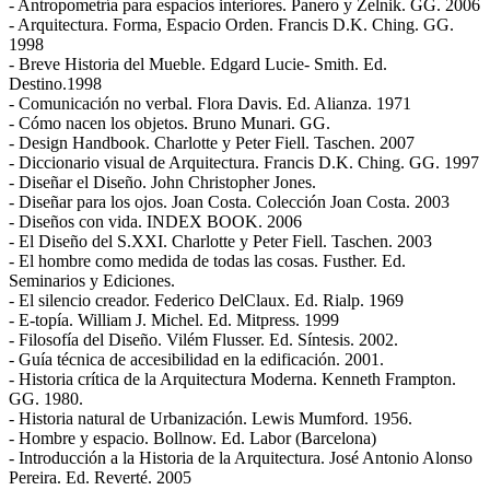
- Antropometría para espacios interiores. Panero y Zelnik. GG. 2006
- Arquitectura. Forma, Espacio Orden. Francis D.K. Ching. GG.
1998
- Breve Historia del Mueble. Edgard Lucie- Smith. Ed.
Destino.1998
- Comunicación no verbal. Flora Davis. Ed. Alianza. 1971
- Cómo nacen los objetos. Bruno Munari. GG.
- Design Handbook. Charlotte y Peter Fiell. Taschen. 2007
- Diccionario visual de Arquitectura. Francis D.K. Ching. GG. 1997
- Diseñar el Diseño. John Christopher Jones.
- Diseñar para los ojos. Joan Costa. Colección Joan Costa. 2003
- Diseños con vida. INDEX BOOK. 2006
- El Diseño del S.XXI. Charlotte y Peter Fiell. Taschen. 2003
- El hombre como medida de todas las cosas. Fusther. Ed.
Seminarios y Ediciones.
- El silencio creador. Federico DelClaux. Ed. Rialp. 1969
- E-topía. William J. Michel. Ed. Mitpress. 1999
- Filosofía del Diseño. Vilém Flusser. Ed. Síntesis. 2002.
- Guía técnica de accesibilidad en la edificación. 2001.
- Historia crítica de la Arquitectura Moderna. Kenneth Frampton.
GG. 1980.
- Historia natural de Urbanización. Lewis Mumford. 1956.
- Hombre y espacio. Bollnow. Ed. Labor (Barcelona)
- Introducción a la Historia de la Arquitectura. José Antonio Alonso
Pereira. Ed. Reverté. 2005