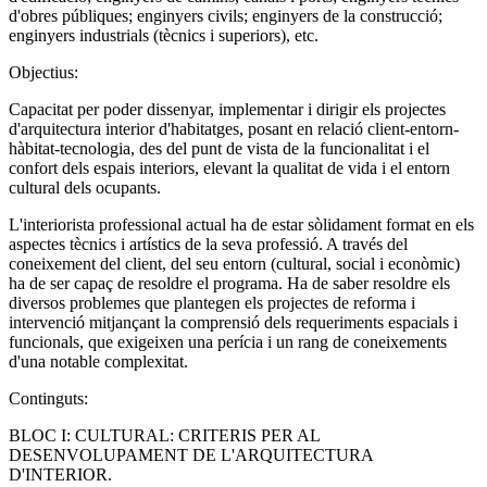
d'obres públiques; enginyers civils; enginyers de la construcció;
enginyers industrials (tècnics i superiors), etc.
Objectius:
Capacitat per poder dissenyar, implementar i dirigir els projectes
d'arquitectura interior d'habitatges, posant en relació client-entorn-
hàbitat-tecnologia, des del punt de vista de la funcionalitat i el
confort dels espais interiors, elevant la qualitat de vida i el entorn
cultural dels ocupants.
L'interiorista professional actual ha de estar sòlidament format en els
aspectes tècnics i artístics de la seva professió. A través del
coneixement del client, del seu entorn (cultural, social i econòmic)
ha de ser capaç de resoldre el programa. Ha de saber resoldre els
diversos problemes que plantegen els projectes de reforma i
intervenció mitjançant la comprensió dels requeriments espacials i
funcionals, que exigeixen una perícia i un rang de coneixements
d'una notable complexitat.
Continguts:
BLOC I: CULTURAL: CRITERIS PER AL
DESENVOLUPAMENT DE L'ARQUITECTURA
D'INTERIOR.