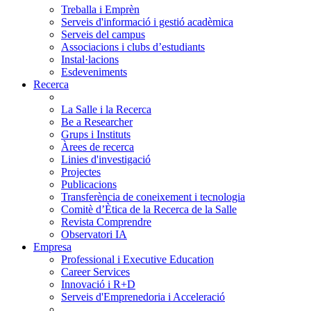
Treballa i Emprèn
Serveis d'informació i gestió acadèmica
Serveis del campus
Associacions i clubs d’estudiants
Instal·lacions
Esdeveniments
Recerca
La Salle i la Recerca
Be a Researcher
Grups i Instituts
Àrees de recerca
Linies d'investigació
Projectes
Publicacions
Transferència de coneixement i tecnologia
Comitè d’Ètica de la Recerca de la Salle
Revista Comprendre
Observatori IA
Empresa
Professional i Executive Education
Career Services
Innovació i R+D
Serveis d'Emprenedoria i Acceleració