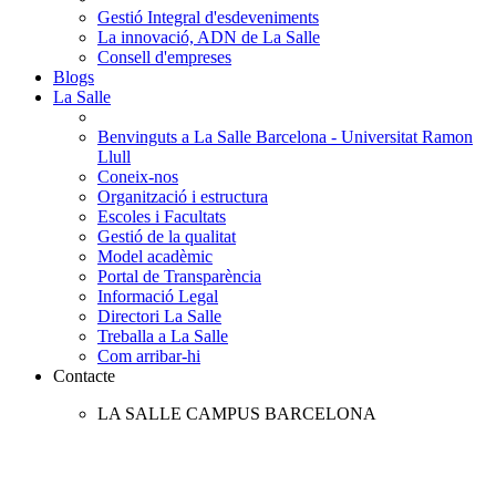
Gestió Integral d'esdeveniments
La innovació, ADN de La Salle
Consell d'empreses
Blogs
La Salle
Benvinguts a La Salle Barcelona - Universitat Ramon
Llull
Coneix-nos
Organització i estructura
Escoles i Facultats
Gestió de la qualitat
Model acadèmic
Portal de Transparència
Informació Legal
Directori La Salle
Treballa a La Salle
Com arribar-hi
Contacte
LA SALLE CAMPUS BARCELONA