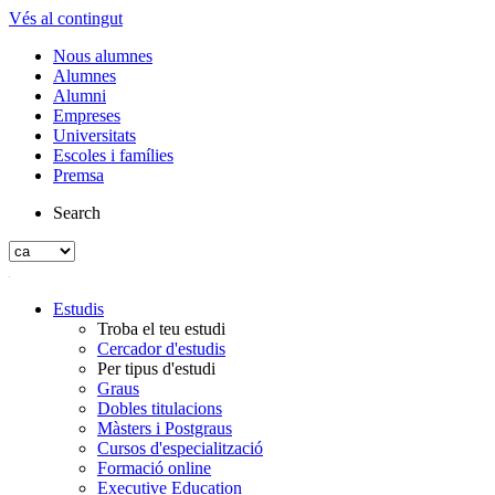
Vés al contingut
Nous alumnes
Alumnes
Alumni
Empreses
Universitats
Escoles i famílies
Premsa
Search
Estudis
Troba el teu estudi
Cercador d'estudis
Per tipus d'estudi
Graus
Dobles titulacions
Màsters i Postgraus
Cursos d'especialització
Formació online
Executive Education