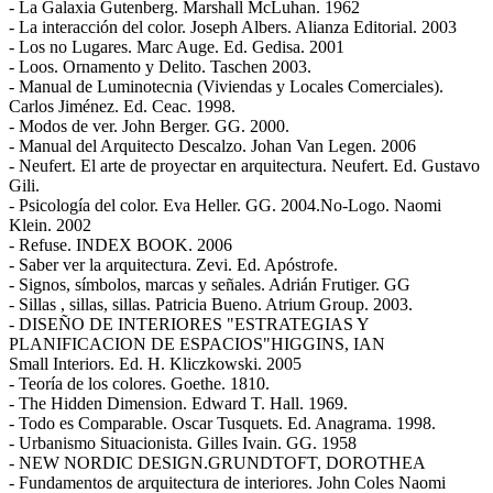
- La Galaxia Gutenberg. Marshall McLuhan. 1962
- La interacción del color. Joseph Albers. Alianza Editorial. 2003
- Los no Lugares. Marc Auge. Ed. Gedisa. 2001
- Loos. Ornamento y Delito. Taschen 2003.
- Manual de Luminotecnia (Viviendas y Locales Comerciales).
Carlos Jiménez. Ed. Ceac. 1998.
- Modos de ver. John Berger. GG. 2000.
- Manual del Arquitecto Descalzo. Johan Van Legen. 2006
- Neufert. El arte de proyectar en arquitectura. Neufert. Ed. Gustavo
Gili.
- Psicología del color. Eva Heller. GG. 2004.No-Logo. Naomi
Klein. 2002
- Refuse. INDEX BOOK. 2006
- Saber ver la arquitectura. Zevi. Ed. Apóstrofe.
- Signos, símbolos, marcas y señales. Adrián Frutiger. GG
- Sillas , sillas, sillas. Patricia Bueno. Atrium Group. 2003.
- DISEÑO DE INTERIORES "ESTRATEGIAS Y
PLANIFICACION DE ESPACIOS"HIGGINS, IAN
Small Interiors. Ed. H. Kliczkowski. 2005
- Teoría de los colores. Goethe. 1810.
- The Hidden Dimension. Edward T. Hall. 1969.
- Todo es Comparable. Oscar Tusquets. Ed. Anagrama. 1998.
- Urbanismo Situacionista. Gilles Ivain. GG. 1958
- NEW NORDIC DESIGN.GRUNDTOFT, DOROTHEA
- Fundamentos de arquitectura de interiores. John Coles Naomi