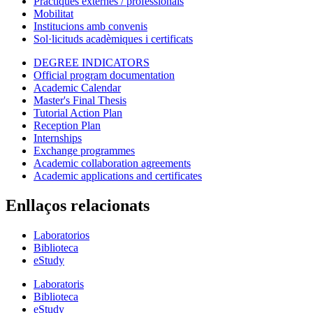
Pràctiques externes / professionals
Mobilitat
Institucions amb convenis
Sol·licituds acadèmiques i certificats
DEGREE INDICATORS
Official program documentation
Academic Calendar
Master's Final Thesis
Tutorial Action Plan
Reception Plan
Internships
Exchange programmes
Academic collaboration agreements
Academic applications and certificates
Enllaços relacionats
Laboratorios
Biblioteca
eStudy
Laboratoris
Biblioteca
eStudy