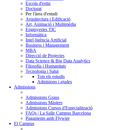
Escola d'estiu
Doctorat
Per l'àrea d'estudi
Arquitectura i Edificació
Art, Animació i Multimèdia
Enginyeries TIC
Informàtica
Intel·ligència Artificial
Business i Management
MBA
Direcció de Projectes
Data Science & Big Data Analytics
Filosofia i Humanitats
Tecnologia i Salut
Tots els estudis
Admisions i ajudes
Admissions
Admissions Graus
Admissions Màsters
Admissions Cursos d'Especialització
FAQs | La Salle Campus Barcelona
Pagaments amb Flywire
El Campus