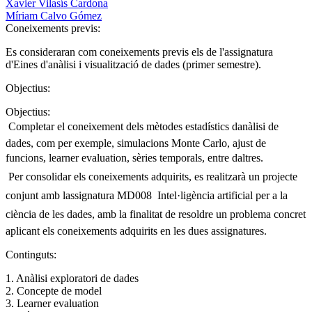
Xavier Vilasís Cardona
Míriam Calvo Gómez
Coneixements previs:
Es consideraran com coneixements previs els de l'assignatura
d'Eines d'anàlisi i visualització de dades (primer semestre).
Objectius:
Objectius:
 Completar el coneixement dels mètodes estadístics danàlisi de
dades, com per exemple, simulacions Monte Carlo, ajust de
funcions, learner evaluation, sèries temporals, entre daltres.
 Per consolidar els coneixements adquirits, es realitzarà un projecte
conjunt amb lassignatura MD008  Intel·ligència artificial per a la
ciència de les dades, amb la finalitat de resoldre un problema concret
aplicant els coneixements adquirits en les dues assignatures.
Continguts:
1. Anàlisi exploratori de dades
2. Concepte de model
3. Learner evaluation