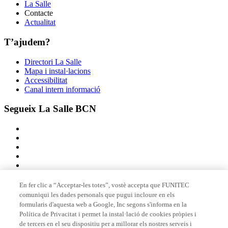
La Salle
Contacte
Actualitat
T’ajudem?
Directori La Salle
Mapa i instal·lacions
Accessibilitat
Canal intern informació
Segueix La Salle BCN
En fer clic a “Acceptar-les totes”, vostè accepta que FUNITEC
comuniqui les dades personals que pugui incloure en els
Membre de
formularis d'aquesta web a Google, Inc segons s'informa en la
Política de Privacitat i permet la instal·lació de cookies pròpies i
de tercers en el seu dispositiu per a millorar els nostres serveis i