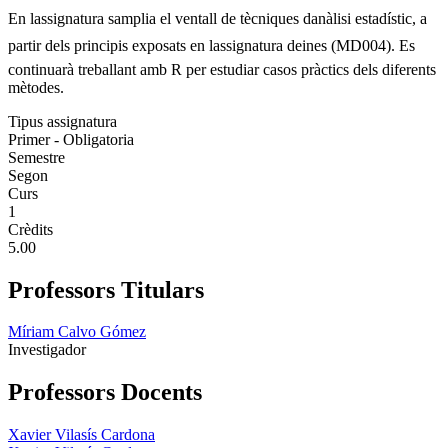
En lassignatura samplia el ventall de tècniques danàlisi estadístic, a
partir dels principis exposats en lassignatura deines (MD004). Es
continuarà treballant amb R per estudiar casos pràctics dels diferents
mètodes.
Tipus assignatura
Primer - Obligatoria
Semestre
Segon
Curs
1
Crèdits
5.00
Professors Titulars
Míriam Calvo Gómez
Investigador
Professors Docents
Xavier Vilasís Cardona