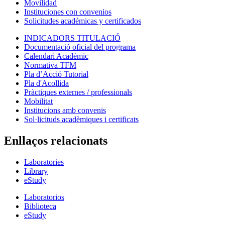
Movilidad
Instituciones con convenios
Solicitudes académicas y certificados
INDICADORS TITULACIÓ
Documentació oficial del programa
Calendari Acadèmic
Normativa TFM
Pla d’Acció Tutorial
Pla d'Acollida
Pràctiques externes / professionals
Mobilitat
Institucions amb convenis
Sol·licituds acadèmiques i certificats
Enllaços relacionats
Laboratories
Library
eStudy
Laboratorios
Biblioteca
eStudy