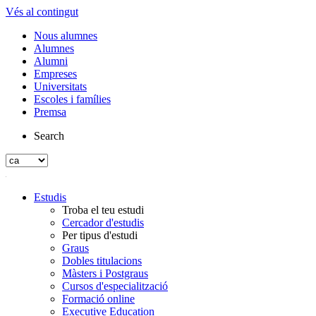
Vés al contingut
Nous alumnes
Alumnes
Alumni
Empreses
Universitats
Escoles i famílies
Premsa
Search
Estudis
Troba el teu estudi
Cercador d'estudis
Per tipus d'estudi
Graus
Dobles titulacions
Màsters i Postgraus
Cursos d'especialització
Formació online
Executive Education