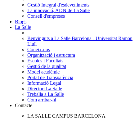
Gestió Integral d'esdeveniments
La innovació, ADN de La Salle
Consell d'empreses
Blogs
La Salle
Benvinguts a La Salle Barcelona - Universitat Ramon
Llull
Coneix-nos
Organització i estructura
Escoles i Facultats
Gestió de la qualitat
Model acadèmic
Portal de Transparència
Informació Legal
Directori La Salle
Treballa a La Salle
Com arribar-hi
Contacte
LA SALLE CAMPUS BARCELONA