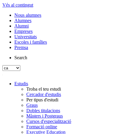
Vés al contingut
Nous alumnes
Alumnes
Alumni
Empreses
Universitats
Escoles i famílies
Premsa
Search
Estudis
Troba el teu estudi
Cercador d'estudis
Per tipus d'estudi
Graus
Dobles titulacions
Màsters i Postgraus
Cursos d'especialització
Formació online
Executive Education