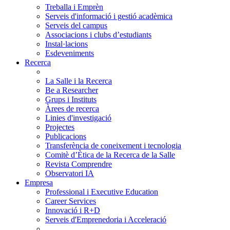
Treballa i Emprèn
Serveis d'informació i gestió acadèmica
Serveis del campus
Associacions i clubs d’estudiants
Instal·lacions
Esdeveniments
Recerca
La Salle i la Recerca
Be a Researcher
Grups i Instituts
Àrees de recerca
Linies d'investigació
Projectes
Publicacions
Transferència de coneixement i tecnologia
Comitè d’Ètica de la Recerca de la Salle
Revista Comprendre
Observatori IA
Empresa
Professional i Executive Education
Career Services
Innovació i R+D
Serveis d'Emprenedoria i Acceleració