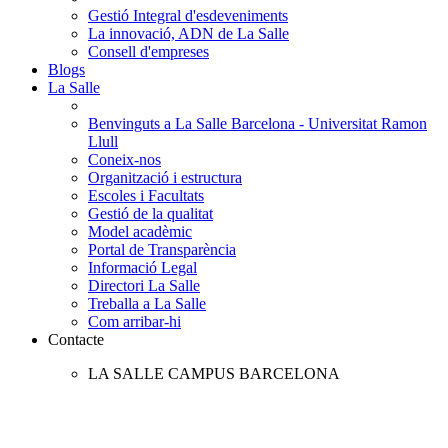
Gestió Integral d'esdeveniments
La innovació, ADN de La Salle
Consell d'empreses
Blogs
La Salle
Benvinguts a La Salle Barcelona - Universitat Ramon
Llull
Coneix-nos
Organització i estructura
Escoles i Facultats
Gestió de la qualitat
Model acadèmic
Portal de Transparència
Informació Legal
Directori La Salle
Treballa a La Salle
Com arribar-hi
Contacte
LA SALLE CAMPUS BARCELONA