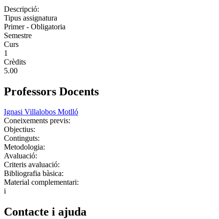
Descripció:
Tipus assignatura
Primer - Obligatoria
Semestre
Curs
1
Crèdits
5.00
Professors Docents
Ignasi Villalobos Motlló
Coneixements previs:
Objectius:
Continguts:
Metodologia:
Avaluació:
Criteris avaluació:
Bibliografia bàsica:
Material complementari:
i
Contacte i ajuda