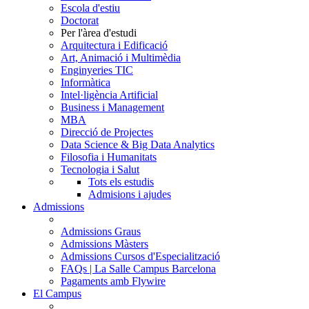
Escola d'estiu
Doctorat
Per l'àrea d'estudi
Arquitectura i Edificació
Art, Animació i Multimèdia
Enginyeries TIC
Informàtica
Intel·ligència Artificial
Business i Management
MBA
Direcció de Projectes
Data Science & Big Data Analytics
Filosofia i Humanitats
Tecnologia i Salut
Tots els estudis
Admisions i ajudes
Admissions
Admissions Graus
Admissions Màsters
Admissions Cursos d'Especialització
FAQs | La Salle Campus Barcelona
Pagaments amb Flywire
El Campus