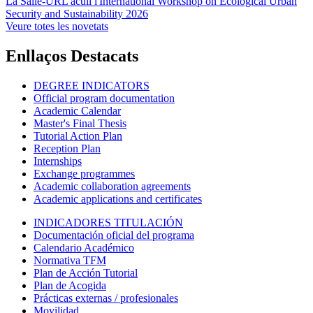
La Salle-URL acull l'International Workshop on Ecological Urban
Security and Sustainability 2026
Veure totes les novetats
Enllaços Destacats
DEGREE INDICATORS
Official program documentation
Academic Calendar
Master's Final Thesis
Tutorial Action Plan
Reception Plan
Internships
Exchange programmes
Academic collaboration agreements
Academic applications and certificates
INDICADORES TITULACIÓN
Documentación oficial del programa
Calendario Académico
Normativa TFM
Plan de Acción Tutorial
Plan de Acogida
Prácticas externas / profesionales
Movilidad