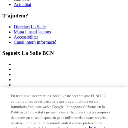
Actualitat
T’ajudem?
Directori La Salle
Mapa i instal·lacions
Accessibilitat
Canal intern informació
Segueix La Salle BCN
En fer clic a “Acceptar-les totes”, vostè accepta que FUNITEC
comuniqui les dades personals que pugui incloure en els
Membre de
formularis d'aquesta web a Google, Inc segons s'informa en la
Política de Privacitat i permet la instal·lació de cookies pròpies i
de tercers en el seu dispositiu per a millorar els nostres serveis i
mostrar-li publicitat relacionada amb les seves preferències
Acreditacions