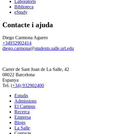
Laboratoris
Biblioteca
eStudy
Contacte i ajuda
Diego Carmona Aguero
+34932902414
diego.carmona@students.salle.url.edu
Carrer de Sant Joan de La Salle, 42
08022 Barcelona
Espanya
Tel.
(+34) 932902400
Estudis
Admissions
El Campus
Recerca
Empresa
Blogs
La Salle
Contacte