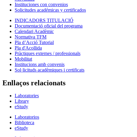
Instituciones con convenios
Solicitudes académicas y certificados
INDICADORS TITULACIÓ
Documentació oficial del programa
Calendari Acadèmic
Normativa TFM
Pla d’Acció Tutorial
Pla d'Acollida
Pràctiques externes / professionals
Mobilitat
Institucions amb convenis
Sol·licituds acadèmiques i certificats
Enllaços relacionats
Laboratories
Library
eStudy
Laboratorios
Biblioteca
eStudy