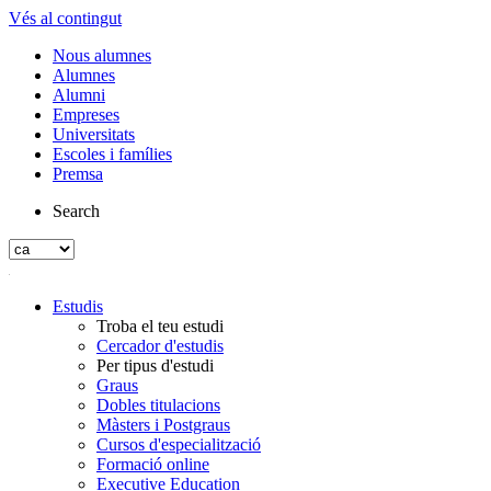
Vés al contingut
Nous alumnes
Alumnes
Alumni
Empreses
Universitats
Escoles i famílies
Premsa
Search
Estudis
Troba el teu estudi
Cercador d'estudis
Per tipus d'estudi
Graus
Dobles titulacions
Màsters i Postgraus
Cursos d'especialització
Formació online
Executive Education