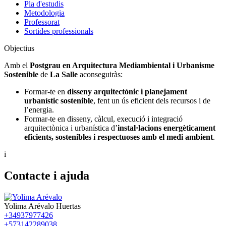
Pla d'estudis
Metodologia
Professorat
Sortides professionals
Objectius
Amb el
Postgrau en Arquitectura Mediambiental i Urbanisme
Sostenible
de
La Salle
aconseguiràs:
Formar-te en
disseny arquitectònic i planejament
urbanístic sostenible
, fent un ús eficient dels recursos i de
l’energia.
Formar-te en disseny, càlcul, execució i integració
arquitectònica i urbanística d’
instal·lacions energèticament
eficients, sostenibles i respectuoses amb el medi ambient
.
i
Contacte i ajuda
Yolima Arévalo Huertas
+34937977426
+573142289038