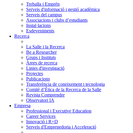
Treballa i Emprèn
Serveis d'informació i gestió acadèmica
Serveis del campus
Associacions i clubs d’estudiants
Instal·lacions
Esdeveniments
Recerca
La Salle i la Recerca
Be a Researcher
Grups i Instituts
Àrees de recerca
Linies d'investigació
Projectes
Publicacions
Transferència de coneixement i tecnologia
Comitè d’Ètica de la Recerca de la Salle
Revista Comprendre
Observatori IA
Empresa
Professional i Executive Education
Career Services
Innovació i R+D
Serveis d'Emprenedoria i Acceleració