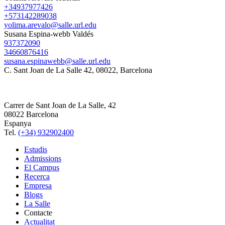
+34937977426
+573142289038
yolima.arevalo@salle.url.edu
Susana Espina-webb Valdés
937372090
34660876416
susana.espinawebb@salle.url.edu
C. Sant Joan de La Salle 42, 08022, Barcelona
Carrer de Sant Joan de La Salle, 42
08022 Barcelona
Espanya
Tel.
(+34) 932902400
Estudis
Admissions
El Campus
Recerca
Empresa
Blogs
La Salle
Contacte
Actualitat