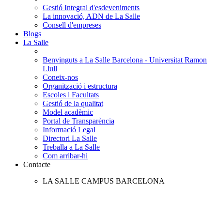
Gestió Integral d'esdeveniments
La innovació, ADN de La Salle
Consell d'empreses
Blogs
La Salle
Benvinguts a La Salle Barcelona - Universitat Ramon
Llull
Coneix-nos
Organització i estructura
Escoles i Facultats
Gestió de la qualitat
Model acadèmic
Portal de Transparència
Informació Legal
Directori La Salle
Treballa a La Salle
Com arribar-hi
Contacte
LA SALLE CAMPUS BARCELONA