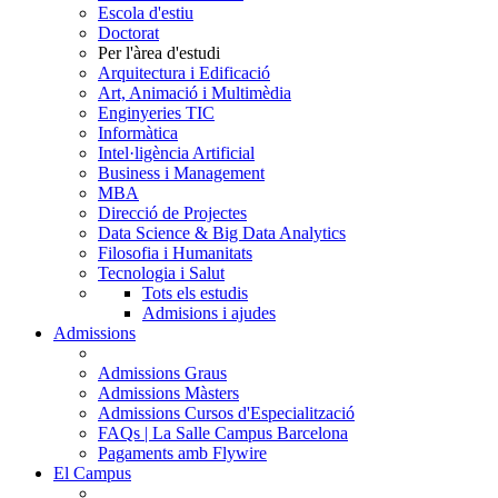
Escola d'estiu
Doctorat
Per l'àrea d'estudi
Arquitectura i Edificació
Art, Animació i Multimèdia
Enginyeries TIC
Informàtica
Intel·ligència Artificial
Business i Management
MBA
Direcció de Projectes
Data Science & Big Data Analytics
Filosofia i Humanitats
Tecnologia i Salut
Tots els estudis
Admisions i ajudes
Admissions
Admissions Graus
Admissions Màsters
Admissions Cursos d'Especialització
FAQs | La Salle Campus Barcelona
Pagaments amb Flywire
El Campus