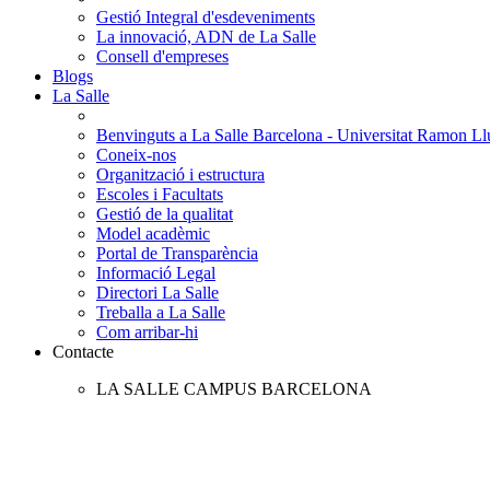
Gestió Integral d'esdeveniments
La innovació, ADN de La Salle
Consell d'empreses
Blogs
La Salle
Benvinguts a La Salle Barcelona - Universitat Ramon Llu
Coneix-nos
Organització i estructura
Escoles i Facultats
Gestió de la qualitat
Model acadèmic
Portal de Transparència
Informació Legal
Directori La Salle
Treballa a La Salle
Com arribar-hi
Contacte
LA SALLE CAMPUS BARCELONA