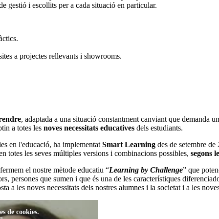
 gestió i escollits per a cada situació en particular.
àctics.
isites a projectes rellevants i showrooms.
rendre
, adaptada a una situació constantment canviant que demanda un a
ptin a totes les
noves necessitats educatives
dels estudiants.
gies en l'educació, ha implementat
Smart Learning
des de setembre de
 en totes les seves múltiples versions i combinacions possibles,
segons l
fermem el nostre mètode educatiu “
Learning by Challenge
” que poten
lors, persones que sumen i que és una de les característiques diferenci
ta a les noves necessitats dels nostres alumnes i la societat i a les noves
es de cookies.