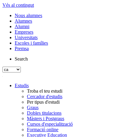
Vés al contingut
Nous alumnes
Alumnes
Alumni
Empreses
Universitats
Escoles i famílies
Premsa
Search
Estudis
Troba el teu estudi
Cercador d'estudis
Per tipus d'estudi
Graus
Dobles titulacions
Màsters i Postgraus
Cursos d'especialització
Formació online
Executive Education