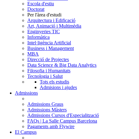
Escola d'estiu
Doctorat
Per l'àrea d'estudi
Arquitectura i Edificació
Art, Animació i Multimèdia
Enginyeries TIC
Informàtica
Intel·ligència Artificial
Business i Management
MBA
Direcció de Projectes
Data Science & Big Data Analytics
Filosofia i Humanitats
Tecnologia i Salut
Tots els estudis
Admisions i ajudes
Admissions
Admissions Graus
Admissions Màsters
Admissions Cursos d'Especialització
FAQs | La Salle Campus Barcelona
Pagaments amb Flywire
El Campus