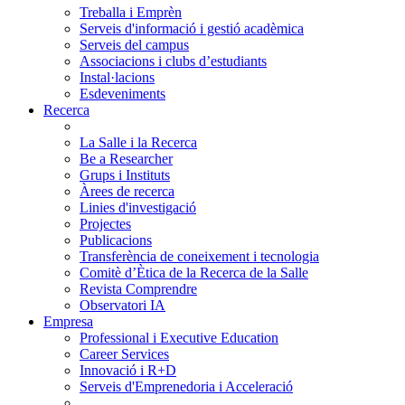
Treballa i Emprèn
Serveis d'informació i gestió acadèmica
Serveis del campus
Associacions i clubs d’estudiants
Instal·lacions
Esdeveniments
Recerca
La Salle i la Recerca
Be a Researcher
Grups i Instituts
Àrees de recerca
Linies d'investigació
Projectes
Publicacions
Transferència de coneixement i tecnologia
Comitè d’Ètica de la Recerca de la Salle
Revista Comprendre
Observatori IA
Empresa
Professional i Executive Education
Career Services
Innovació i R+D
Serveis d'Emprenedoria i Acceleració