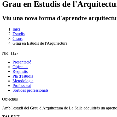
Grau en Estudis de l'Arquitectu
Viu una nova forma d'aprendre arquitectu
Inici
Estudis
Graus
Grau en Estudis de l'Arquitectura
Nid:
1127
Presentació
Objectius
Requisits
Pla d'estudis
Metodologia
Professorat
Sortides professionals
Objectius
Amb l'estudi del Grau d'Arquitectura de La Salle adquiriràs un aprenen
TALENT