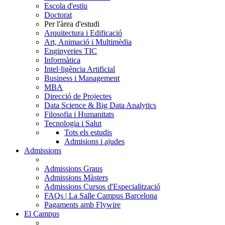
Escola d'estiu
Doctorat
Per l'àrea d'estudi
Arquitectura i Edificació
Art, Animació i Multimèdia
Enginyeries TIC
Informàtica
Intel·ligència Artificial
Business i Management
MBA
Direcció de Projectes
Data Science & Big Data Analytics
Filosofia i Humanitats
Tecnologia i Salut
Tots els estudis
Admisions i ajudes
Admissions
Admissions Graus
Admissions Màsters
Admissions Cursos d'Especialització
FAQs | La Salle Campus Barcelona
Pagaments amb Flywire
El Campus