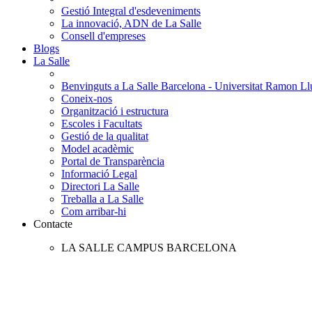
Gestió Integral d'esdeveniments
La innovació, ADN de La Salle
Consell d'empreses
Blogs
La Salle
Benvinguts a La Salle Barcelona - Universitat Ramon Llu
Coneix-nos
Organització i estructura
Escoles i Facultats
Gestió de la qualitat
Model acadèmic
Portal de Transparència
Informació Legal
Directori La Salle
Treballa a La Salle
Com arribar-hi
Contacte
LA SALLE CAMPUS BARCELONA