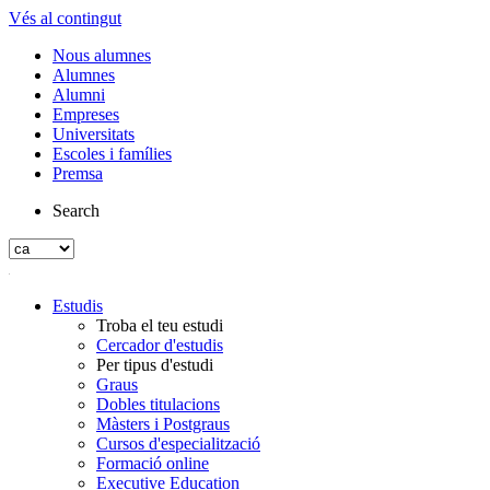
Vés al contingut
Nous alumnes
Alumnes
Alumni
Empreses
Universitats
Escoles i famílies
Premsa
Search
Estudis
Troba el teu estudi
Cercador d'estudis
Per tipus d'estudi
Graus
Dobles titulacions
Màsters i Postgraus
Cursos d'especialització
Formació online
Executive Education