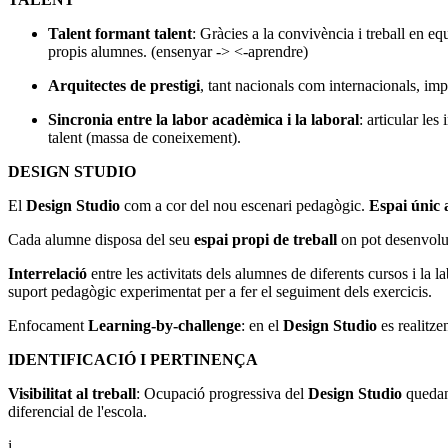
Talent formant talent
: Gràcies a la convivència i treball en eq
propis alumnes. (ensenyar -> <-aprendre)
Arquitectes de prestigi
, tant nacionals com internacionals, imp
Sincronia entre la labor acadèmica i la laboral
: articular le
talent (massa de coneixement).
DESIGN STUDIO
El
Design Studio
com a cor del nou escenari pedagògic.
Espai únic 
Cada alumne disposa del seu
espai propi de treball
on pot desenvolup
Interrelació
entre les activitats dels alumnes de diferents cursos i la 
suport pedagògic experimentat per a fer el seguiment dels exercicis.
Enfocament
Learning-by-challenge
: en el
Design Studio
es realitze
IDENTIFICACIÓ I PERTINENÇA
Visibilitat al treball
: Ocupació progressiva del
Design Studio
quedant
diferencial de l'escola.
i