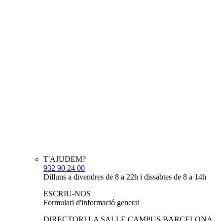
T'AJUDEM?
932 90 24 00
Dilluns a divendres de 8 a 22h i dissabtes de 8 a 14h
ESCRIU-NOS
Formulari d'informació general
DIRECTORI LA SALLE CAMPUS BARCELONA