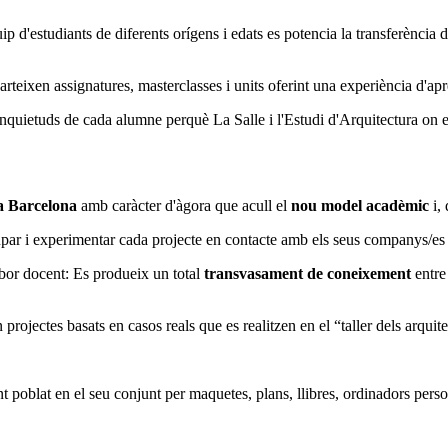
uip d'estudiants de diferents orígens i edats es potencia la transferència 
arteixen assignatures, masterclasses i units oferint una experiència d'ap
s inquietuds de cada alumne perquè La Salle i l'Estudi d'Arquitectura on 
a Barcelona
amb caràcter d'àgora que acull el
nou model acadèmic
i,
ar i experimentar cada projecte en contacte amb els seus companys/es i 
labor docent: Es produeix un total
transvasament de coneixement
entre 
n projectes basats en casos reals que es realitzen en el “taller dels arqui
 poblat en el seu conjunt per maquetes, plans, llibres, ordinadors persona