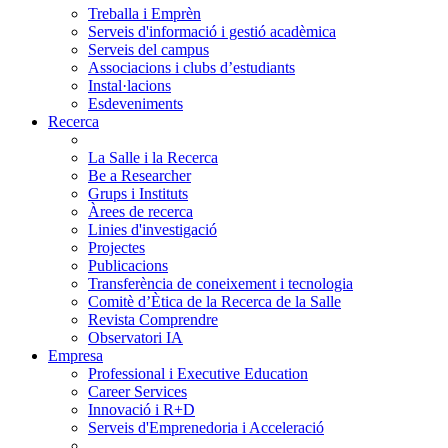
Treballa i Emprèn
Serveis d'informació i gestió acadèmica
Serveis del campus
Associacions i clubs d’estudiants
Instal·lacions
Esdeveniments
Recerca
La Salle i la Recerca
Be a Researcher
Grups i Instituts
Àrees de recerca
Linies d'investigació
Projectes
Publicacions
Transferència de coneixement i tecnologia
Comitè d’Ètica de la Recerca de la Salle
Revista Comprendre
Observatori IA
Empresa
Professional i Executive Education
Career Services
Innovació i R+D
Serveis d'Emprenedoria i Acceleració