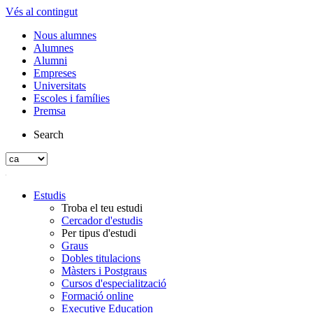
Vés al contingut
Nous alumnes
Alumnes
Alumni
Empreses
Universitats
Escoles i famílies
Premsa
Search
Estudis
Troba el teu estudi
Cercador d'estudis
Per tipus d'estudi
Graus
Dobles titulacions
Màsters i Postgraus
Cursos d'especialització
Formació online
Executive Education