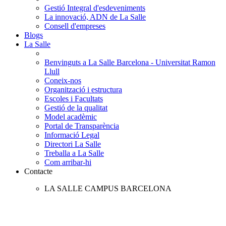
Gestió Integral d'esdeveniments
La innovació, ADN de La Salle
Consell d'empreses
Blogs
La Salle
Benvinguts a La Salle Barcelona - Universitat Ramon
Llull
Coneix-nos
Organització i estructura
Escoles i Facultats
Gestió de la qualitat
Model acadèmic
Portal de Transparència
Informació Legal
Directori La Salle
Treballa a La Salle
Com arribar-hi
Contacte
LA SALLE CAMPUS BARCELONA