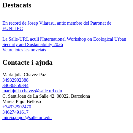
Destacats
En record de Josep Vilarasu, antic membre del Patronat de
FUNITEC
La Salle-URL acull l'International Workshop on Ecological Urban
Security and Sustainability 2026
Veure totes les novetats
Contacte i ajuda
Maria julia Chavez Paz
34932902388
34686859394
mariajulia.chavez@salle.url.edu
C. Sant Joan de La Salle 42, 08022, Barcelona
Mireia Pujol Belloso
+34932902470
34627491617
mireia.pujol@salle.url.edu