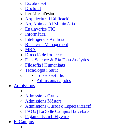
Escola d'estiu
Doctorat
Per l'àrea d'estudi
Arquitectura i Edificació
Art, Animació i Multimèdia
Enginyeries TIC
Informàtica
Intel·ligència Artificial
Business i Management
MBA
Direcció de Projectes
Data Science & Big Data Analytics
Filosofia i Humanitats
Tecnologia i Salut
Tots els estudis
Admisions i ajudes
Admissions
Admissions Graus
Admissions Màsters
Admissions Cursos d'Especialització
FAQs | La Salle Campus Barcelona
Pagaments amb Flywire
El Campus