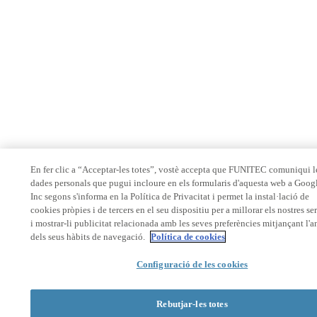
En fer clic a “Acceptar-les totes”, vostè accepta que FUNITEC comuniqui l
dades personals que pugui incloure en els formularis d'aquesta web a Goog
Inc segons s'informa en la Política de Privacitat i permet la instal·lació de
cookies pròpies i de tercers en el seu dispositiu per a millorar els nostres se
i mostrar-li publicitat relacionada amb les seves preferències mitjançant l'a
dels seus hàbits de navegació.
Política de cookies
Configuració de les cookies
Rebutjar-les totes