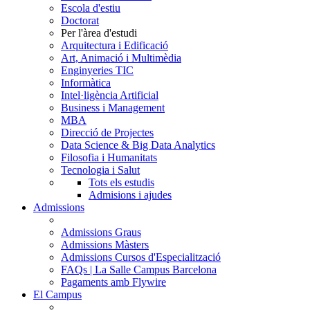
Escola d'estiu
Doctorat
Per l'àrea d'estudi
Arquitectura i Edificació
Art, Animació i Multimèdia
Enginyeries TIC
Informàtica
Intel·ligència Artificial
Business i Management
MBA
Direcció de Projectes
Data Science & Big Data Analytics
Filosofia i Humanitats
Tecnologia i Salut
Tots els estudis
Admisions i ajudes
Admissions
Admissions Graus
Admissions Màsters
Admissions Cursos d'Especialització
FAQs | La Salle Campus Barcelona
Pagaments amb Flywire
El Campus