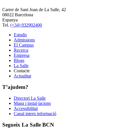
Carrer de Sant Joan de La Salle, 42
08022 Barcelona
Espanya
Tel.
(+34) 932902400
Estudis
Admissions
El Campus
Recerca
Empresa
Blogs
La Salle
Contacte
Actualitat
T’ajudem?
Directori La Salle
Mapa i instal·lacions
Accessibilitat
Canal intern informació
Segueix La Salle BCN