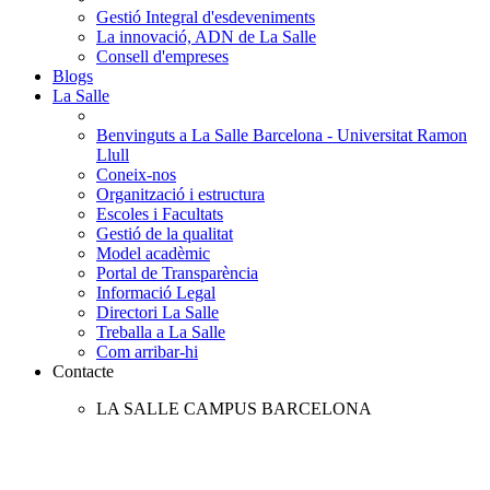
Gestió Integral d'esdeveniments
La innovació, ADN de La Salle
Consell d'empreses
Blogs
La Salle
Benvinguts a La Salle Barcelona - Universitat Ramon
Llull
Coneix-nos
Organització i estructura
Escoles i Facultats
Gestió de la qualitat
Model acadèmic
Portal de Transparència
Informació Legal
Directori La Salle
Treballa a La Salle
Com arribar-hi
Contacte
LA SALLE CAMPUS BARCELONA