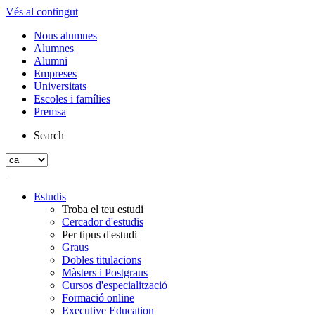
Vés al contingut
Nous alumnes
Alumnes
Alumni
Empreses
Universitats
Escoles i famílies
Premsa
Search
Estudis
Troba el teu estudi
Cercador d'estudis
Per tipus d'estudi
Graus
Dobles titulacions
Màsters i Postgraus
Cursos d'especialització
Formació online
Executive Education