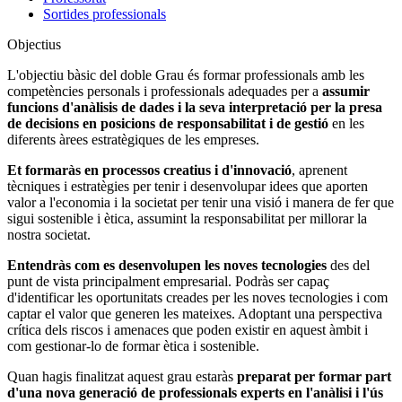
Sortides professionals
Objectius
L'objectiu bàsic del doble Grau és formar professionals amb les
competències personals i professionals adequades per a
assumir
funcions d'anàlisis de dades i la seva interpretació per la presa
de decisions en posicions de responsabilitat i de gestió
en les
diferents àrees estratègiques de les empreses.
Et formaràs en processos creatius i d'innovació
, aprenent
tècniques i estratègies per tenir i desenvolupar idees que aporten
valor a l'economia i la societat per tenir una visió i manera de fer que
sigui sostenible i ètica, assumint la responsabilitat per millorar la
nostra societat.
Entendràs com es desenvolupen les noves tecnologies
des del
punt de vista principalment empresarial. Podràs ser capaç
d'identificar les oportunitats creades per les noves tecnologies i com
captar el valor que generen les mateixes. Adoptant una perspectiva
crítica dels riscos i amenaces que poden existir en aquest àmbit i
com gestionar-lo de formar ètica i sostenible.
Quan hagis finalitzat aquest grau estaràs
preparat per formar part
d'una nova generació de professionals experts en l'anàlisi i l'ús