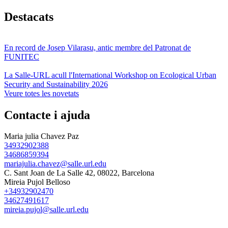
Destacats
En record de Josep Vilarasu, antic membre del Patronat de
FUNITEC
La Salle-URL acull l'International Workshop on Ecological Urban
Security and Sustainability 2026
Veure totes les novetats
Contacte i ajuda
Maria julia Chavez Paz
34932902388
34686859394
mariajulia.chavez@salle.url.edu
C. Sant Joan de La Salle 42, 08022, Barcelona
Mireia Pujol Belloso
+34932902470
34627491617
mireia.pujol@salle.url.edu