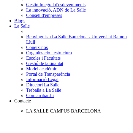
Gestió Integral d'esdeveniments
La innovació, ADN de La Salle
Consell d'empreses
Blogs
La Salle
Benvinguts a La Salle Barcelona - Universitat Ramon
Llull
Coneix-nos
Organització i estructura
Escoles i Facultats
Gestió de la qualitat
Model acadèmic
Portal de Transparència
Informació Legal
Directori La Salle
Treballa a La Salle
Com arribar-hi
Contacte
LA SALLE CAMPUS BARCELONA