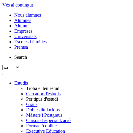
Vés al contingut
Nous alumnes
Alumnes
Alumni
Empreses
Universitats
Escoles i famílies
Premsa
Search
Estudis
Troba el teu estudi
Cercador d'estudis
Per tipus d'estudi
Graus
Dobles titulacions
Màsters i Postgraus
Cursos d'especialització
Formació online
Executive Education