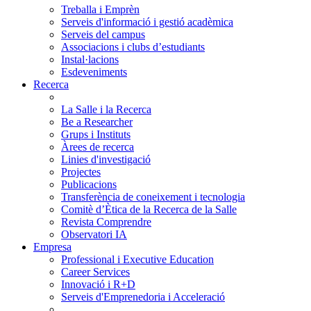
Treballa i Emprèn
Serveis d'informació i gestió acadèmica
Serveis del campus
Associacions i clubs d’estudiants
Instal·lacions
Esdeveniments
Recerca
La Salle i la Recerca
Be a Researcher
Grups i Instituts
Àrees de recerca
Linies d'investigació
Projectes
Publicacions
Transferència de coneixement i tecnologia
Comitè d’Ètica de la Recerca de la Salle
Revista Comprendre
Observatori IA
Empresa
Professional i Executive Education
Career Services
Innovació i R+D
Serveis d'Emprenedoria i Acceleració