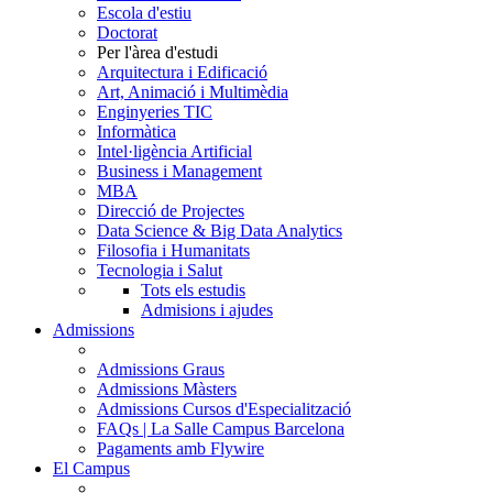
Escola d'estiu
Doctorat
Per l'àrea d'estudi
Arquitectura i Edificació
Art, Animació i Multimèdia
Enginyeries TIC
Informàtica
Intel·ligència Artificial
Business i Management
MBA
Direcció de Projectes
Data Science & Big Data Analytics
Filosofia i Humanitats
Tecnologia i Salut
Tots els estudis
Admisions i ajudes
Admissions
Admissions Graus
Admissions Màsters
Admissions Cursos d'Especialització
FAQs | La Salle Campus Barcelona
Pagaments amb Flywire
El Campus