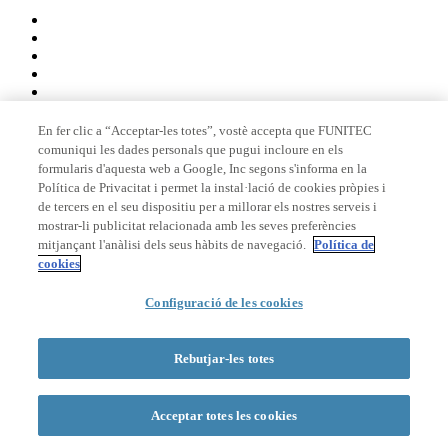
En fer clic a “Acceptar-les totes”, vostè accepta que FUNITEC
comuniqui les dades personals que pugui incloure en els
Membre de
formularis d'aquesta web a Google, Inc segons s'informa en la
Política de Privacitat i permet la instal·lació de cookies pròpies i
de tercers en el seu dispositiu per a millorar els nostres serveis i
mostrar-li publicitat relacionada amb les seves preferències
Acreditacions
mitjançant l'anàlisi dels seus hàbits de navegació.
Política de
cookies
Configuració de les cookies
© 2026 La Salle Campus Barcelona - URL |
Avís legal
|
Política de
privacitat
|
Política de cookies
Rebutjar-les totes
Formulari de cerca
Acceptar totes les cookies