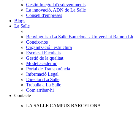
Gestió Integral d'esdeveniments
La innovació, ADN de La Salle
Consell d'empreses
Blogs
La Salle
Benvinguts a La Salle Barcelona - Universitat Ramon Llu
Coneix-nos
Organització i estructura
Escoles i Facultats
Gestió de la qualitat
Model acadèmic
Portal de Transparència
Informació Legal
Directori La Salle
Treballa a La Salle
Com arribar-hi
Contacte
LA SALLE CAMPUS BARCELONA