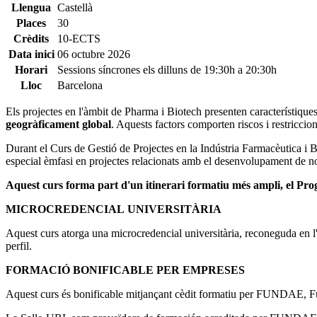
Llengua
Castellà
Places
30
Crèdits
10-ECTS
Data inici
06 octubre 2026
Horari
Sessions síncrones els dilluns de 19:30h a 20:30h
Lloc
Barcelona
Els projectes en l'àmbit de Pharma i Biotech presenten característiqu
geogràficament global
. Aquests factors comporten riscos i restriccio
Durant el Curs de Gestió de Projectes en la Indústria Farmacèutica i 
especial èmfasi en projectes relacionats amb el desenvolupament de no
Aquest curs forma part d'un itinerari formatiu més ampli, el P
MICROCREDENCIAL UNIVERSITÀRIA
Aquest curs atorga una microcredencial universitària, reconeguda en l
perfil.
FORMACIÓ BONIFICABLE PER EMPRESES
Aquest curs és bonificable mitjançant cèdit formatiu per FUNDAE, F