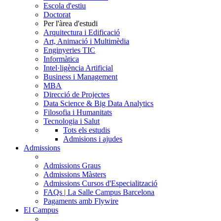
Escola d'estiu
Doctorat
Per l'àrea d'estudi
Arquitectura i Edificació
Art, Animació i Multimèdia
Enginyeries TIC
Informàtica
Intel·ligència Artificial
Business i Management
MBA
Direcció de Projectes
Data Science & Big Data Analytics
Filosofia i Humanitats
Tecnologia i Salut
Tots els estudis
Admisions i ajudes
Admissions
Admissions Graus
Admissions Màsters
Admissions Cursos d'Especialització
FAQs | La Salle Campus Barcelona
Pagaments amb Flywire
El Campus