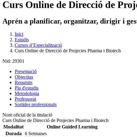
Curs Online de Direcció de Proj
Aprén a planificar, organitzar, dirigir i ge
Inici
Estudis
Cursos d’Especialització
Curs Online de Direcció de Projectes Pharma i Biotech
Nid:
29301
Presentació
Objectius
Requisits
Pla d'estudis
Metodologia
Professorat
Sortides professionals
Nom oficial de la titulació
Curs Online de Direcció de Projectes Pharma i Biotech
Modalitat
Online Guided Learning
Durada
6 Setmanes