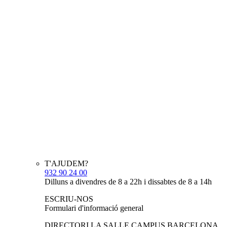
T'AJUDEM?
932 90 24 00
Dilluns a divendres de 8 a 22h i dissabtes de 8 a 14h
ESCRIU-NOS
Formulari d'informació general
DIRECTORI LA SALLE CAMPUS BARCELONA