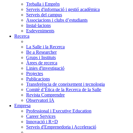
Treballa i Emprèn
Serveis d'informació i gestió acadèmica
Serveis del campus
Associacions i clubs d’estudiants
Instal·lacions
Esdeveniments
Recerca
La Salle i la Recerca
Be a Researcher
Grups i Instituts
Àrees de recerca
Linies d'investigació
Projectes
Publicacions
Transferència de coneixement i tecnologia
Comitè d’Ètica de la Recerca de la Salle
Revista Comprendre
Observatori IA
Empresa
Professional i Executive Education
Career Services
Innovació i R+D
Serveis d'Emprenedoria i Acceleració