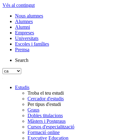
Vés al contingut
Nous alumnes
Alumnes
Alumni
Empreses
Universitats
Escoles i famílies
Premsa
Search
Estudis
Troba el teu estudi
Cercador d'estudis
Per tipus d'estudi
Graus
Dobles titulacions
Màsters i Postgraus
Cursos d'especialització
Formació online
Executive Education