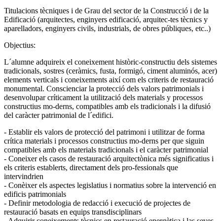
Titulacions tècniques i de Grau del sector de la Construcció i de la
Edificació (arquitectes, enginyers edificació, arquitec-tes tècnics y
aparelladors, enginyers civils, industrials, de obres públiques, etc..)
Objectius:
L´alumne adquireix el coneixement històric-constructiu dels sistemes
tradicionals, sostres (ceràmics, fusta, formigó, ciment aluminós, acer)
elements verticals i coneixements així com els criteris de restauració
monumental. Conscienciar la protecció dels valors patrimonials i
desenvolupar críticament la utilització dels materials y processos
constructius mo-derns, compatibles amb els tradicionals i la difusió
del caràcter patrimonial de l´edifici.
- Establir els valors de protecció del patrimoni i utilitzar de forma
crítica materials i processos constructius mo-derns per que siguin
compatibles amb els materials tradicionals i el caràcter patrimonial
- Coneixer els casos de restauració arquitectònica més significatius i
els criteris establerts, directament dels pro-fessionals que
intervindrien
- Conèixer els aspectes legislatius i normatius sobre la intervenció en
edificis patrimonials
- Definir metodologia de redacció i execució de projectes de
restauració basats en equips transdisciplinars
- Adquirir coneixements tècnics en restauració energètica i las seves