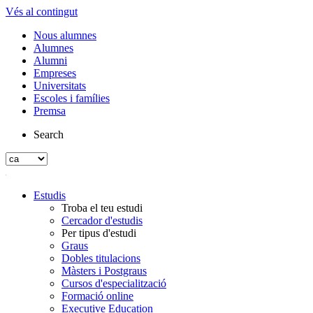
Vés al contingut
Nous alumnes
Alumnes
Alumni
Empreses
Universitats
Escoles i famílies
Premsa
Search
Estudis
Troba el teu estudi
Cercador d'estudis
Per tipus d'estudi
Graus
Dobles titulacions
Màsters i Postgraus
Cursos d'especialització
Formació online
Executive Education