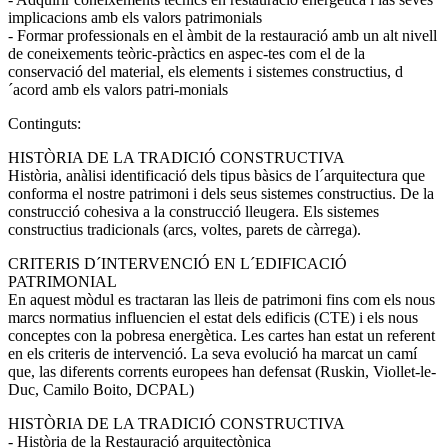
implicacions amb els valors patrimonials
- Formar professionals en el àmbit de la restauració amb un alt nivell
de coneixements teòric-pràctics en aspec-tes com el de la
conservació del material, els elements i sistemes constructius, d
´acord amb els valors patri-monials
Continguts:
HISTÒRIA DE LA TRADICIÓ CONSTRUCTIVA
Història, anàlisi identificació dels tipus bàsics de l´arquitectura que
conforma el nostre patrimoni i dels seus sistemes constructius. De la
construcció cohesiva a la construcció lleugera. Els sistemes
constructius tradicionals (arcs, voltes, parets de càrrega).
CRITERIS D´INTERVENCIÓ EN L´EDIFICACIÓ
PATRIMONIAL
En aquest mòdul es tractaran las lleis de patrimoni fins com els nous
marcs normatius influencien el estat dels edificis (CTE) i els nous
conceptes con la pobresa energètica. Les cartes han estat un referent
en els criteris de intervenció. La seva evolució ha marcat un camí
que, las diferents corrents europees han defensat (Ruskin, Viollet-le-
Duc, Camilo Boito, DCPAL)
HISTÒRIA DE LA TRADICIÓ CONSTRUCTIVA
- Història de la Restauració arquitectònica