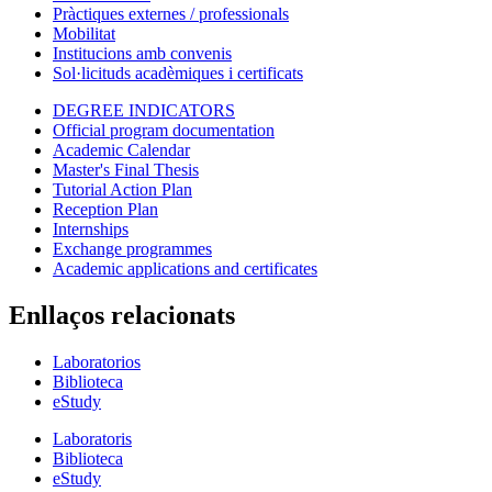
Pràctiques externes / professionals
Mobilitat
Institucions amb convenis
Sol·licituds acadèmiques i certificats
DEGREE INDICATORS
Official program documentation
Academic Calendar
Master's Final Thesis
Tutorial Action Plan
Reception Plan
Internships
Exchange programmes
Academic applications and certificates
Enllaços relacionats
Laboratorios
Biblioteca
eStudy
Laboratoris
Biblioteca
eStudy