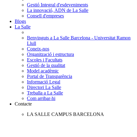
Gestió Integral d'esdeveniments
La innovació, ADN de La Salle
Consell d'empreses
Blogs
La Salle
Benvinguts a La Salle Barcelona - Universitat Ramon
Llull
Coneix-nos
Organització i estructura
Escoles i Facultats
Gestió de la qualitat
Model acadèmic
Portal de Transparència
Informació Legal
Directori La Salle
Treballa a La Salle
Com arribar-hi
Contacte
LA SALLE CAMPUS BARCELONA