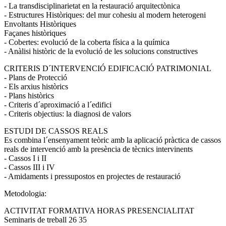
- La transdisciplinarietat en la restauració arquitectònica
- Estructures Històriques: del mur cohesiu al modern heterogeni
Envoltants Històriques
Façanes històriques
- Cobertes: evolució de la coberta física a la química
- Anàlisi històric de la evolució de les solucions constructives
CRITERIS D´INTERVENCIÓ EDIFICACIÓ PATRIMONIAL
- Plans de Protecció
- Els arxius històrics
- Plans històrics
- Criteris d´aproximació a l´edifici
- Criteris objectius: la diagnosi de valors
ESTUDI DE CASSOS REALS
Es combina l´ensenyament teòric amb la aplicació pràctica de cassos
reals de intervenció amb la presència de tècnics intervinents
- Cassos I i II
- Cassos III i IV
- Amidaments i pressupostos en projectes de restauració
Metodologia:
ACTIVITAT FORMATIVA HORAS PRESENCIALITAT
Seminaris de treball 26 35