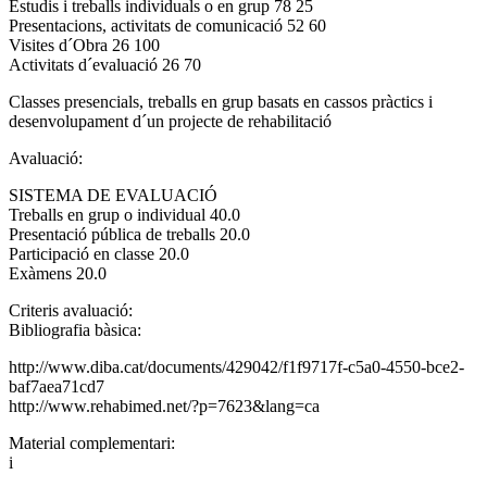
Estudis i treballs individuals o en grup 78 25
Presentacions, activitats de comunicació 52 60
Visites d´Obra 26 100
Activitats d´evaluació 26 70
Classes presencials, treballs en grup basats en cassos pràctics i
desenvolupament d´un projecte de rehabilitació
Avaluació:
SISTEMA DE EVALUACIÓ
Treballs en grup o individual 40.0
Presentació pública de treballs 20.0
Participació en classe 20.0
Exàmens 20.0
Criteris avaluació:
Bibliografia bàsica:
http://www.diba.cat/documents/429042/f1f9717f-c5a0-4550-bce2-
baf7aea71cd7
http://www.rehabimed.net/?p=7623&lang=ca
Material complementari:
i