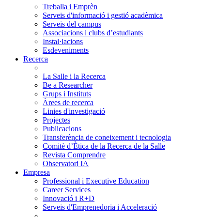
Treballa i Emprèn
Serveis d'informació i gestió acadèmica
Serveis del campus
Associacions i clubs d’estudiants
Instal·lacions
Esdeveniments
Recerca
La Salle i la Recerca
Be a Researcher
Grups i Instituts
Àrees de recerca
Linies d'investigació
Projectes
Publicacions
Transferència de coneixement i tecnologia
Comitè d’Ètica de la Recerca de la Salle
Revista Comprendre
Observatori IA
Empresa
Professional i Executive Education
Career Services
Innovació i R+D
Serveis d'Emprenedoria i Acceleració