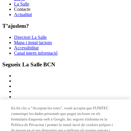
La Salle
Contacte
Actualitat
T’ajudem?
Directori La Salle
Mapa i instal·lacions
Accessibilitat
Canal intern informació
Segueix La Salle BCN
En fer clic a “Acceptar-les totes”, vostè accepta que FUNITEC
comuniqui les dades personals que pugui incloure en els
Membre de
formularis d'aquesta web a Google, Inc segons s'informa en la
Política de Privacitat i permet la instal·lació de cookies pròpies i
de tercers en el seu dispositiu per a millorar els nostres serveis i