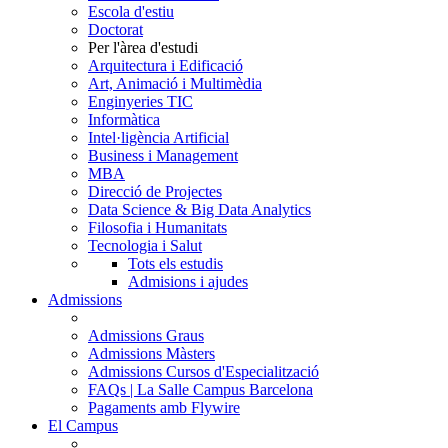
Escola d'estiu
Doctorat
Per l'àrea d'estudi
Arquitectura i Edificació
Art, Animació i Multimèdia
Enginyeries TIC
Informàtica
Intel·ligència Artificial
Business i Management
MBA
Direcció de Projectes
Data Science & Big Data Analytics
Filosofia i Humanitats
Tecnologia i Salut
Tots els estudis
Admisions i ajudes
Admissions
Admissions Graus
Admissions Màsters
Admissions Cursos d'Especialització
FAQs | La Salle Campus Barcelona
Pagaments amb Flywire
El Campus