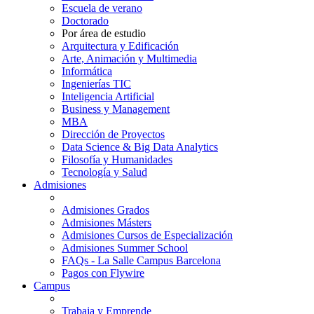
Escuela de verano
Doctorado
Por área de estudio
Arquitectura y Edificación
Arte, Animación y Multimedia
Informática
Ingenierías TIC
Inteligencia Artificial
Business y Management
MBA
Dirección de Proyectos
Data Science & Big Data Analytics
Filosofía y Humanidades
Tecnología y Salud
Admisiones
Admisiones Grados
Admisiones Másters
Admisiones Cursos de Especialización
Admisiones Summer School
FAQs - La Salle Campus Barcelona
Pagos con Flywire
Campus
Trabaja y Emprende