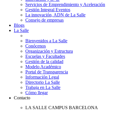
Servicios de Emprendimiento y Aceleración
Gestión Integral Eventos
La innovación, ADN de La Salle
Consejo de empresas
Blogs
La Salle
Bienvenidos a La Salle
Conócenos
Organización y Estructura
Escuelas y Facultades
Gestión de la calidad
Modelo Académico
Portal de Transparencia
Información Legal
Directorio La Salle
Trabaja en La Salle
Cómo llegar
Contacto
LA SALLE CAMPUS BARCELONA