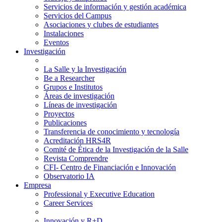
Servicios de información y gestión académica
Servicios del Campus
Asociaciones y clubes de estudiantes
Instalaciones
Eventos
Investigación
La Salle y la Investigación
Be a Researcher
Grupos e Institutos
Áreas de investigación
Líneas de investigación
Proyectos
Publicaciones
Transferencia de conocimiento y tecnología
Acreditación HRS4R
Comité de Ética de la Investigación de la Salle
Revista Comprendre
CFI- Centro de Financiación e Innovación
Observatorio IA
Empresa
Professional y Executive Education
Career Services
Innovación y R+D