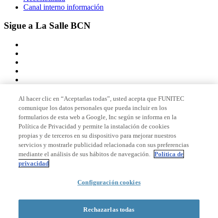
Canal interno información
Sigue a La Salle BCN
Al hacer clic en “Aceptarlas todas”, usted acepta que FUNITEC
comunique los datos personales que pueda incluir en los
Miembro de
formularios de esta web a Google, Inc según se informa en la
Política de Privacidad y permite la instalación de cookies
propias y de terceros en su dispositivo para mejorar nuestros
servicios y mostrarle publicidad relacionada con sus preferencias
Acreditaciones
mediante el análisis de sus hábitos de navegación.
Política de
privacidad
Configuración cookies
© 2026 La Salle Campus Barcelona - URL |
Aviso legal
|
Política de
privacidad
|
Política de cookies
Rechazarlas todas
Formulario de búsqueda