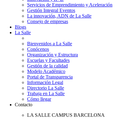
Servicios de Emprendimiento y Aceleración
Gestión Integral Eventos
La innovación, ADN de La Salle
Consejo de empresas
Blogs
La Salle
Bienvenidos a La Salle
Conócenos
Organización y Estructura
Escuelas y Facultades
Gestión de la calidad
Modelo Académico
Portal de Transparencia
Información Legal
Directorio La Salle
Trabaja en La Salle
Cómo llegar
Contacto
LA SALLE CAMPUS BARCELONA