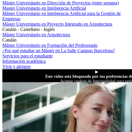
Máster Universitario en Dirección de Proyectos (entre semana)
Master Universitario en Inteligencia Artificial
Máster Universitario en Inteligencia Artificial para la Gestión de
Empresas
Máster Universitario en Proyecto Integrado en Arquitectura
Catalán - Castellano - Inglés
Máster Universitario en Arquitectura
Catalán
Máster Universitario en Formación del Profesorado
¿Por qué estudiar un Máster en La Salle Campus Barcelona?
Servicios para el estudiante
Información académica
Vivir y alojarse
▶
Este vídeo está bloqueado por tus preferencias de
Aceptar cookies de funcionalidad para verl