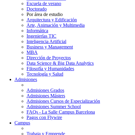
Escuela de verano
Doctorado
Por área de estudio
Arquitectura y Edificación
Arte, Animación y Multimedia
Informática
Ingenierías TIC
Inteligencia Artificial
Business y Management
MBA
Dirección de Proyectos
Data Science & Big Data Analytics
Filosofía y Humanidades
Tecnología y Salud
Admisiones
Admisiones Grados
Admisiones Másters
Admisiones Cursos de Especialización
Admisiones Summer School
FAQs - La Salle Campus Barcelona
Pagos con Flywire
Campus
Trabaja y Emprende