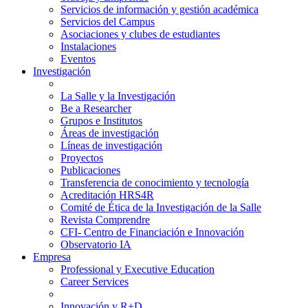
Servicios de información y gestión académica
Servicios del Campus
Asociaciones y clubes de estudiantes
Instalaciones
Eventos
Investigación
La Salle y la Investigación
Be a Researcher
Grupos e Institutos
Áreas de investigación
Líneas de investigación
Proyectos
Publicaciones
Transferencia de conocimiento y tecnología
Acreditación HRS4R
Comité de Ética de la Investigación de la Salle
Revista Comprendre
CFI- Centro de Financiación e Innovación
Observatorio IA
Empresa
Professional y Executive Education
Career Services
Innovación y R+D