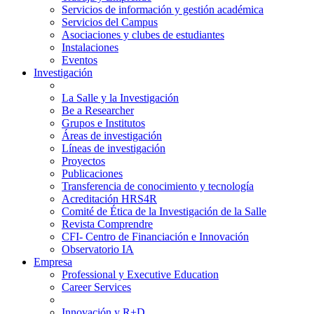
Servicios de información y gestión académica
Servicios del Campus
Asociaciones y clubes de estudiantes
Instalaciones
Eventos
Investigación
La Salle y la Investigación
Be a Researcher
Grupos e Institutos
Áreas de investigación
Líneas de investigación
Proyectos
Publicaciones
Transferencia de conocimiento y tecnología
Acreditación HRS4R
Comité de Ética de la Investigación de la Salle
Revista Comprendre
CFI- Centro de Financiación e Innovación
Observatorio IA
Empresa
Professional y Executive Education
Career Services
Innovación y R+D