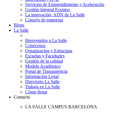
Servicios de Emprendimiento y Aceleración
Gestión Integral Eventos
La innovación, ADN de La Salle
Consejo de empresas
Blogs
La Salle
Bienvenidos a La Salle
Conócenos
Organización y Estructura
Escuelas y Facultades
Gestión de la calidad
Modelo Académico
Portal de Transparencia
Información Legal
Directorio La Salle
Trabaja en La Salle
Cómo llegar
Contacto
LA SALLE CAMPUS BARCELONA