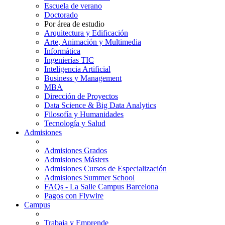
Escuela de verano
Doctorado
Por área de estudio
Arquitectura y Edificación
Arte, Animación y Multimedia
Informática
Ingenierías TIC
Inteligencia Artificial
Business y Management
MBA
Dirección de Proyectos
Data Science & Big Data Analytics
Filosofía y Humanidades
Tecnología y Salud
Admisiones
Admisiones Grados
Admisiones Másters
Admisiones Cursos de Especialización
Admisiones Summer School
FAQs - La Salle Campus Barcelona
Pagos con Flywire
Campus
Trabaja y Emprende