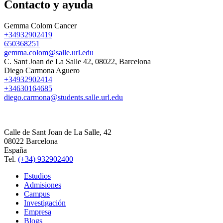
Contacto y ayuda
Gemma Colom Cancer
+34932902419
650368251
gemma.colom@salle.url.edu
C. Sant Joan de La Salle 42, 08022, Barcelona
Diego Carmona Aguero
+34932902414
+34630164685
diego.carmona@students.salle.url.edu
Calle de Sant Joan de La Salle, 42
08022 Barcelona
España
Tel.
(+34) 932902400
Estudios
Admisiones
Campus
Investigación
Empresa
Blogs