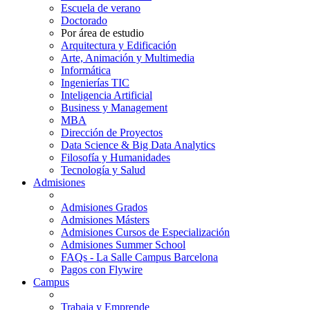
Escuela de verano
Doctorado
Por área de estudio
Arquitectura y Edificación
Arte, Animación y Multimedia
Informática
Ingenierías TIC
Inteligencia Artificial
Business y Management
MBA
Dirección de Proyectos
Data Science & Big Data Analytics
Filosofía y Humanidades
Tecnología y Salud
Admisiones
Admisiones Grados
Admisiones Másters
Admisiones Cursos de Especialización
Admisiones Summer School
FAQs - La Salle Campus Barcelona
Pagos con Flywire
Campus
Trabaja y Emprende