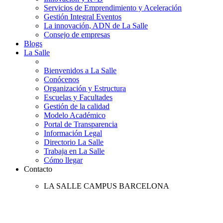
Servicios de Emprendimiento y Aceleración
Gestión Integral Eventos
La innovación, ADN de La Salle
Consejo de empresas
Blogs
La Salle
Bienvenidos a La Salle
Conócenos
Organización y Estructura
Escuelas y Facultades
Gestión de la calidad
Modelo Académico
Portal de Transparencia
Información Legal
Directorio La Salle
Trabaja en La Salle
Cómo llegar
Contacto
LA SALLE CAMPUS BARCELONA