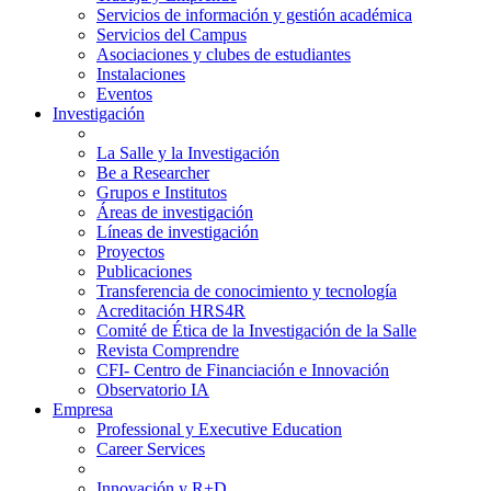
Servicios de información y gestión académica
Servicios del Campus
Asociaciones y clubes de estudiantes
Instalaciones
Eventos
Investigación
La Salle y la Investigación
Be a Researcher
Grupos e Institutos
Áreas de investigación
Líneas de investigación
Proyectos
Publicaciones
Transferencia de conocimiento y tecnología
Acreditación HRS4R
Comité de Ética de la Investigación de la Salle
Revista Comprendre
CFI- Centro de Financiación e Innovación
Observatorio IA
Empresa
Professional y Executive Education
Career Services
Innovación y R+D