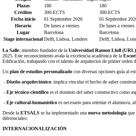
Plazas
180
180
Créditos
300-ECTS
300-ECTS
Fecha inicio
01 Septiembre 2026
01 Septiembre 202
Horario
De lunes a viernes
De lunes a viernes
Lugar
Barcelona
Barcelona
Stage internacional
Delft, Lisboa, Londres
Delft, Lisboa, Lon
La Salle
, miembro fundador de la
Universidad Ramon Llull (URL)
2025. Este reconocimiento avala la excelencia académica de la
Escue
Edificación, trabajando con el talento de arquitectos de primer orden
Un
plan de estudios personalizado
con diversas opciones guía al est
-
Diseño arquitectónico
: implica vincular el hecho de saber construi
-
Eje técnico-científico
es el dominio del saber constructivo como as
-
Eje cultural-humanístico
es necesario para orientar el alumno/a, al
Desde la
ETSALS
se ha implementado una
nueva metodología
que l
diferenciales:
INTERNACIONALIZACIÓN