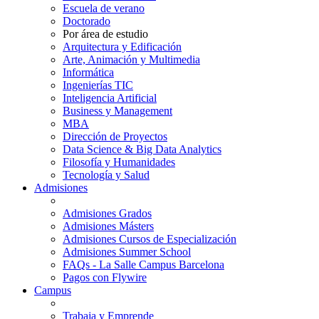
Escuela de verano
Doctorado
Por área de estudio
Arquitectura y Edificación
Arte, Animación y Multimedia
Informática
Ingenierías TIC
Inteligencia Artificial
Business y Management
MBA
Dirección de Proyectos
Data Science & Big Data Analytics
Filosofía y Humanidades
Tecnología y Salud
Admisiones
Admisiones Grados
Admisiones Másters
Admisiones Cursos de Especialización
Admisiones Summer School
FAQs - La Salle Campus Barcelona
Pagos con Flywire
Campus
Trabaja y Emprende