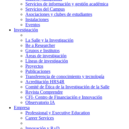
Servicios de información y gestión académica
Servicios del Campus
Asociaciones y clubes de estudiantes
Instalaciones
Eventos
Investigación
La Salle y la Investigación
Be a Researcher
Grupos e Institutos
Áreas de investigación
Líneas de investigación
Proyectos
Publicaciones
Transferencia de conocimiento y tecnología
Acreditación HRS4R
Comité de Ética de la Investigación de la Salle
Revista Comprendre
CFI- Centro de Financiación e Innovación
Observatorio IA
Empresa
Professional y Executive Education
Career Services
Innovación y R+D