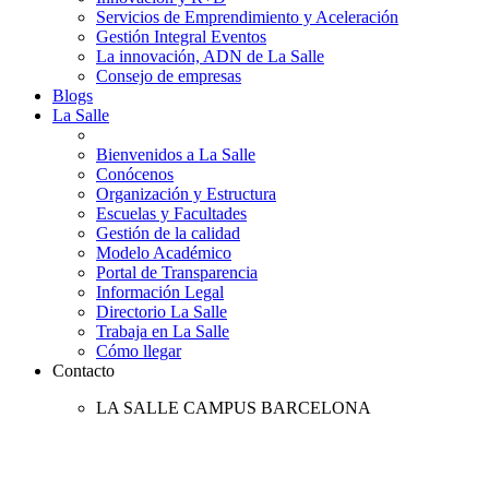
Servicios de Emprendimiento y Aceleración
Gestión Integral Eventos
La innovación, ADN de La Salle
Consejo de empresas
Blogs
La Salle
Bienvenidos a La Salle
Conócenos
Organización y Estructura
Escuelas y Facultades
Gestión de la calidad
Modelo Académico
Portal de Transparencia
Información Legal
Directorio La Salle
Trabaja en La Salle
Cómo llegar
Contacto
LA SALLE CAMPUS BARCELONA