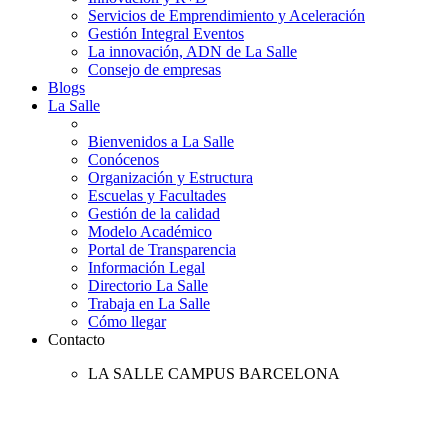
Servicios de Emprendimiento y Aceleración
Gestión Integral Eventos
La innovación, ADN de La Salle
Consejo de empresas
Blogs
La Salle
Bienvenidos a La Salle
Conócenos
Organización y Estructura
Escuelas y Facultades
Gestión de la calidad
Modelo Académico
Portal de Transparencia
Información Legal
Directorio La Salle
Trabaja en La Salle
Cómo llegar
Contacto
LA SALLE CAMPUS BARCELONA