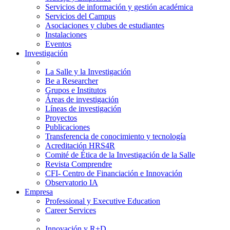
Servicios de información y gestión académica
Servicios del Campus
Asociaciones y clubes de estudiantes
Instalaciones
Eventos
Investigación
La Salle y la Investigación
Be a Researcher
Grupos e Institutos
Áreas de investigación
Líneas de investigación
Proyectos
Publicaciones
Transferencia de conocimiento y tecnología
Acreditación HRS4R
Comité de Ética de la Investigación de la Salle
Revista Comprendre
CFI- Centro de Financiación e Innovación
Observatorio IA
Empresa
Professional y Executive Education
Career Services
Innovación y R+D