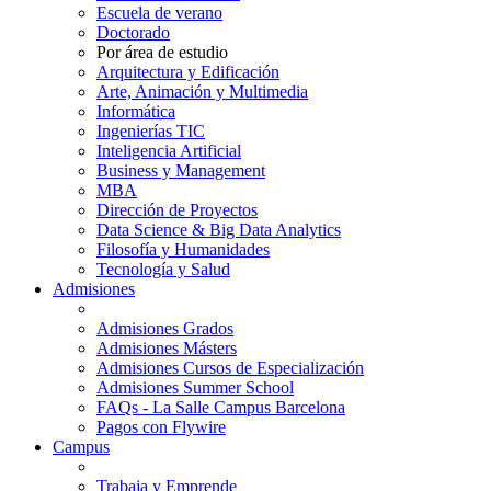
Escuela de verano
Doctorado
Por área de estudio
Arquitectura y Edificación
Arte, Animación y Multimedia
Informática
Ingenierías TIC
Inteligencia Artificial
Business y Management
MBA
Dirección de Proyectos
Data Science & Big Data Analytics
Filosofía y Humanidades
Tecnología y Salud
Admisiones
Admisiones Grados
Admisiones Másters
Admisiones Cursos de Especialización
Admisiones Summer School
FAQs - La Salle Campus Barcelona
Pagos con Flywire
Campus
Trabaja y Emprende