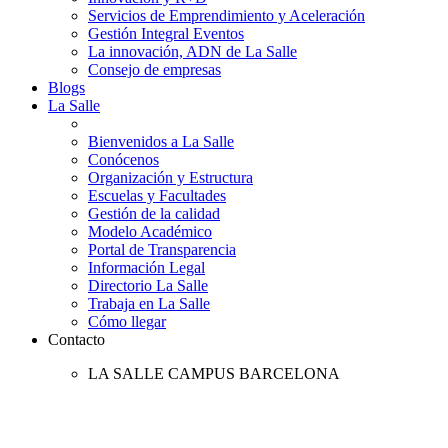
Servicios de Emprendimiento y Aceleración
Gestión Integral Eventos
La innovación, ADN de La Salle
Consejo de empresas
Blogs
La Salle
Bienvenidos a La Salle
Conócenos
Organización y Estructura
Escuelas y Facultades
Gestión de la calidad
Modelo Académico
Portal de Transparencia
Información Legal
Directorio La Salle
Trabaja en La Salle
Cómo llegar
Contacto
LA SALLE CAMPUS BARCELONA