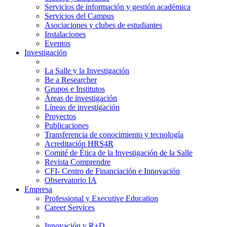
Servicios de información y gestión académica
Servicios del Campus
Asociaciones y clubes de estudiantes
Instalaciones
Eventos
Investigación
La Salle y la Investigación
Be a Researcher
Grupos e Institutos
Áreas de investigación
Líneas de investigación
Proyectos
Publicaciones
Transferencia de conocimiento y tecnología
Acreditación HRS4R
Comité de Ética de la Investigación de la Salle
Revista Comprendre
CFI- Centro de Financiación e Innovación
Observatorio IA
Empresa
Professional y Executive Education
Career Services
Innovación y R+D