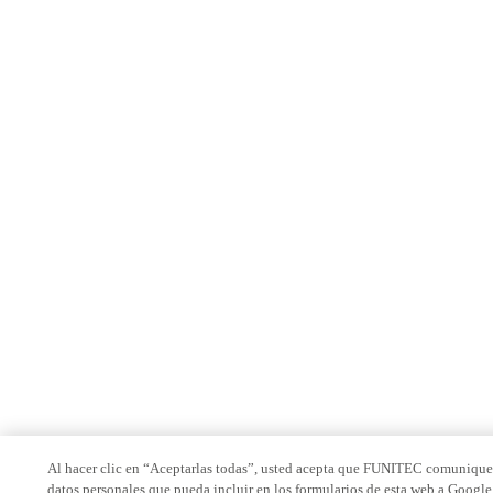
Al hacer clic en “Aceptarlas todas”, usted acepta que FUNITEC comunique
datos personales que pueda incluir en los formularios de esta web a Google