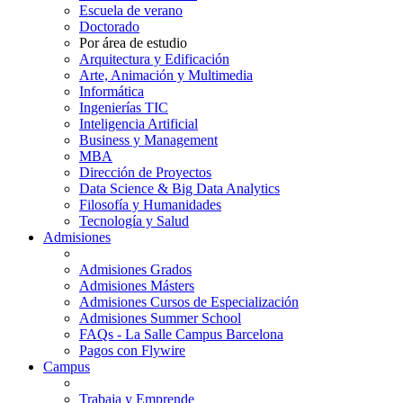
Escuela de verano
Doctorado
Por área de estudio
Arquitectura y Edificación
Arte, Animación y Multimedia
Informática
Ingenierías TIC
Inteligencia Artificial
Business y Management
MBA
Dirección de Proyectos
Data Science & Big Data Analytics
Filosofía y Humanidades
Tecnología y Salud
Admisiones
Admisiones Grados
Admisiones Másters
Admisiones Cursos de Especialización
Admisiones Summer School
FAQs - La Salle Campus Barcelona
Pagos con Flywire
Campus
Trabaja y Emprende