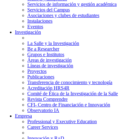
Servicios de información y gestión académica
Servicios del Campus
Asociaciones y clubes de estudiantes
Instalaciones
Eventos
Investigación
La Salle y la Investigación
Be a Researcher
Grupos e Institutos
Áreas de investigación
Líneas de investigación
Proyectos
Publicaciones
Transferencia de conocimiento y tecnología
Acreditación HRS4R
Comité de Ética de la Investigación de la Salle
Revista Comprendre
CFI- Centro de Financiación e Innovación
Observatorio IA
Empresa
Professional y Executive Education
Career Services
Innovación y R+D