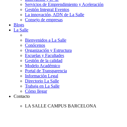
Servicios de Emprendimiento y Aceleración
Gestión Integral Eventos
La innovación, ADN de La Salle
Consejo de empresas
Blogs
La Salle
Bienvenidos a La Salle
Conócenos
Organización y Estructura
Escuelas y Facultades
Gestión de la calidad
Modelo Académico
Portal de Transparencia
Información Legal
Directorio La Salle
Trabaja en La Salle
Cómo llegar
Contacto
LA SALLE CAMPUS BARCELONA