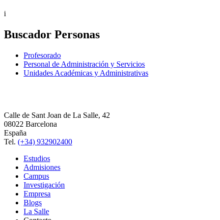
i
Buscador Personas
Profesorado
Personal de Administración y Servicios
Unidades Académicas y Administrativas
Calle de Sant Joan de La Salle, 42
08022 Barcelona
España
Tel.
(+34) 932902400
Estudios
Admisiones
Campus
Investigación
Empresa
Blogs
La Salle