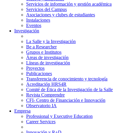
Servicios de información y gestión académica
Servicios del Campus
Asociaciones y clubes de estudiantes
Instalaciones
Eventos
Investigación
La Salle y la Investigación
Be a Researcher
Grupos e Institutos
Áreas de investigación
Líneas de investigación
Proyectos
Publicaciones
Transferencia de conocimiento y tecnología
Acreditación HRS4R
Comité de Ética de la Investigación de la Salle
Revista Comprendre
CFI- Centro de Financiación e Innovación
Observatorio IA
Empresa
Professional y Executive Education
Career Services
Innovación y R+D