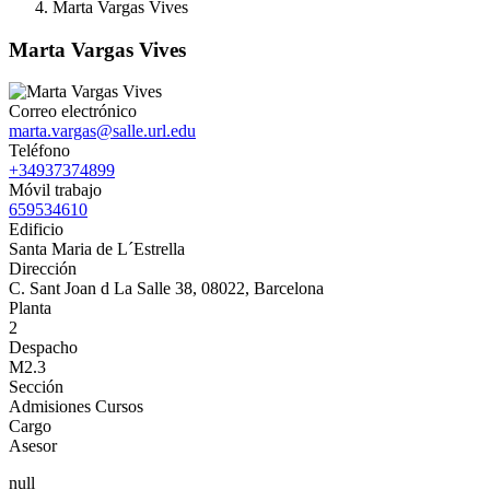
Marta Vargas Vives
Marta Vargas Vives
Correo electrónico
marta.vargas@salle.url.edu
Teléfono
+34937374899
Móvil trabajo
659534610
Edificio
Santa Maria de L´Estrella
Dirección
C. Sant Joan d La Salle 38, 08022, Barcelona
Planta
2
Despacho
M2.3
Sección
Admisiones Cursos
Cargo
Asesor
null