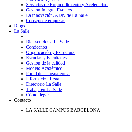
Servicios de Emprendimiento y Aceleración
Gestión Integral Eventos
La innovación, ADN de La Salle
Consejo de empresas
Blogs
La Salle
Bienvenidos a La Salle
Conócenos
Organización y Estructura
Escuelas y Facultades
Gestión de la calidad
Modelo Académico
Portal de Transparencia
Información Legal
Directorio La Salle
Trabaja en La Salle
Cómo llegar
Contacto
LA SALLE CAMPUS BARCELONA