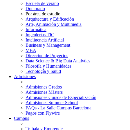
Escuela de verano
Doctorado
Por área de estudio
Arquitectura y Edificación
Arte, Animación y Multimedia
Informática
Ingenierías TIC
Inteligencia Artificial
Business y Management
MBA
Dirección de Proyectos
Data Science & Big Data Analytics
Filosofía y Humanidades
Tecnología y Salud
Admisiones
Admisiones Grados
Admisiones Másters
Admisiones Cursos de Especialización
Admisiones Summer School
FAQs - La Salle Campus Barcelona
Pagos con Flywire
Campus
Trabaja y Emprende