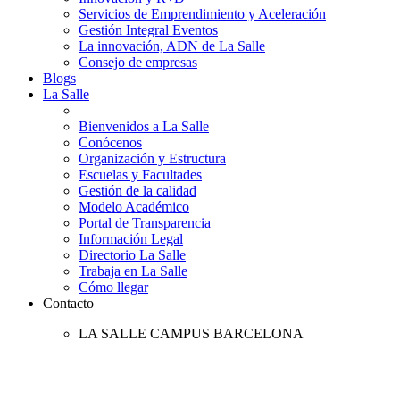
Servicios de Emprendimiento y Aceleración
Gestión Integral Eventos
La innovación, ADN de La Salle
Consejo de empresas
Blogs
La Salle
Bienvenidos a La Salle
Conócenos
Organización y Estructura
Escuelas y Facultades
Gestión de la calidad
Modelo Académico
Portal de Transparencia
Información Legal
Directorio La Salle
Trabaja en La Salle
Cómo llegar
Contacto
LA SALLE CAMPUS BARCELONA