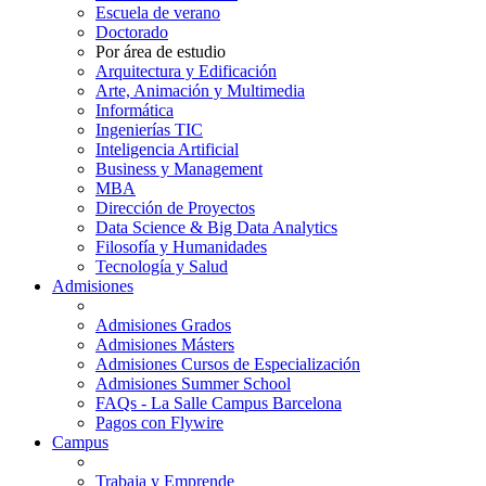
Escuela de verano
Doctorado
Por área de estudio
Arquitectura y Edificación
Arte, Animación y Multimedia
Informática
Ingenierías TIC
Inteligencia Artificial
Business y Management
MBA
Dirección de Proyectos
Data Science & Big Data Analytics
Filosofía y Humanidades
Tecnología y Salud
Admisiones
Admisiones Grados
Admisiones Másters
Admisiones Cursos de Especialización
Admisiones Summer School
FAQs - La Salle Campus Barcelona
Pagos con Flywire
Campus
Trabaja y Emprende