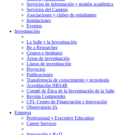
Servicios de información y gestión académica
Servicios del Campus
Asociaciones y clubes de estudiantes
Instalaciones
Eventos
Investigación
La Salle y la Investigación
Be a Researcher
Grupos e Institutos
Áreas de investigación
Líneas de investigación
Proyectos
Publicaciones
Transferencia de conocimiento y tecnología
Acreditación HRS4R
Comité de Ética de la Investigación de la Salle
Revista Comprendre
CFI- Centro de Financiación e Innovación
Observatorio IA
Empresa
Professional y Executive Education
Career Services
Innovación y R+D