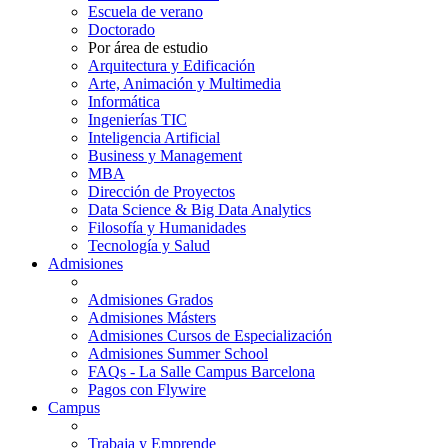
Escuela de verano
Doctorado
Por área de estudio
Arquitectura y Edificación
Arte, Animación y Multimedia
Informática
Ingenierías TIC
Inteligencia Artificial
Business y Management
MBA
Dirección de Proyectos
Data Science & Big Data Analytics
Filosofía y Humanidades
Tecnología y Salud
Admisiones
Admisiones Grados
Admisiones Másters
Admisiones Cursos de Especialización
Admisiones Summer School
FAQs - La Salle Campus Barcelona
Pagos con Flywire
Campus
Trabaja y Emprende