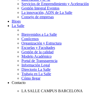
Servicios de Emprendimiento y Aceleración
Gestión Integral Eventos
La innovación, ADN de La Salle
Consejo de empresas
Blogs
La Salle
Bienvenidos a La Salle
Conócenos
Organización y Estructura
Escuelas y Facultades
Gestión de la calidad
Modelo Académico
Portal de Transparencia
Información Legal
Directorio La Salle
Trabaja en La Salle
Cómo llegar
Contacto
LA SALLE CAMPUS BARCELONA