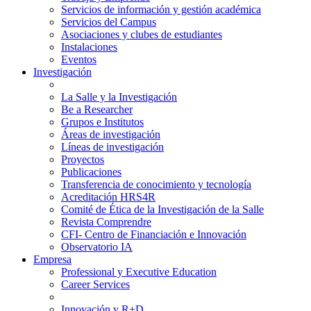
Servicios de información y gestión académica
Servicios del Campus
Asociaciones y clubes de estudiantes
Instalaciones
Eventos
Investigación
La Salle y la Investigación
Be a Researcher
Grupos e Institutos
Áreas de investigación
Líneas de investigación
Proyectos
Publicaciones
Transferencia de conocimiento y tecnología
Acreditación HRS4R
Comité de Ética de la Investigación de la Salle
Revista Comprendre
CFI- Centro de Financiación e Innovación
Observatorio IA
Empresa
Professional y Executive Education
Career Services
Innovación y R+D