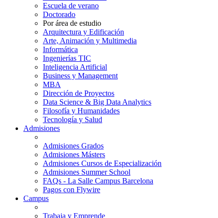
Escuela de verano
Doctorado
Por área de estudio
Arquitectura y Edificación
Arte, Animación y Multimedia
Informática
Ingenierías TIC
Inteligencia Artificial
Business y Management
MBA
Dirección de Proyectos
Data Science & Big Data Analytics
Filosofía y Humanidades
Tecnología y Salud
Admisiones
Admisiones Grados
Admisiones Másters
Admisiones Cursos de Especialización
Admisiones Summer School
FAQs - La Salle Campus Barcelona
Pagos con Flywire
Campus
Trabaja y Emprende