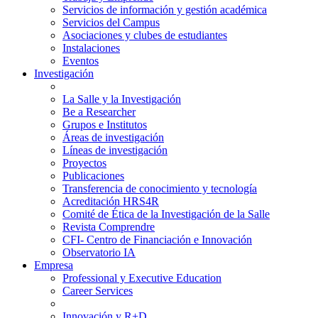
Servicios de información y gestión académica
Servicios del Campus
Asociaciones y clubes de estudiantes
Instalaciones
Eventos
Investigación
La Salle y la Investigación
Be a Researcher
Grupos e Institutos
Áreas de investigación
Líneas de investigación
Proyectos
Publicaciones
Transferencia de conocimiento y tecnología
Acreditación HRS4R
Comité de Ética de la Investigación de la Salle
Revista Comprendre
CFI- Centro de Financiación e Innovación
Observatorio IA
Empresa
Professional y Executive Education
Career Services
Innovación y R+D