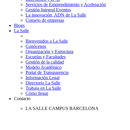
Servicios de Emprendimiento y Aceleración
Gestión Integral Eventos
La innovación, ADN de La Salle
Consejo de empresas
Blogs
La Salle
Bienvenidos a La Salle
Conócenos
Organización y Estructura
Escuelas y Facultades
Gestión de la calidad
Modelo Académico
Portal de Transparencia
Información Legal
Directorio La Salle
Trabaja en La Salle
Cómo llegar
Contacto
LA SALLE CAMPUS BARCELONA