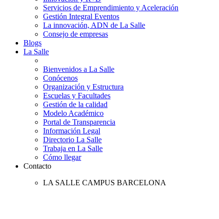
Servicios de Emprendimiento y Aceleración
Gestión Integral Eventos
La innovación, ADN de La Salle
Consejo de empresas
Blogs
La Salle
Bienvenidos a La Salle
Conócenos
Organización y Estructura
Escuelas y Facultades
Gestión de la calidad
Modelo Académico
Portal de Transparencia
Información Legal
Directorio La Salle
Trabaja en La Salle
Cómo llegar
Contacto
LA SALLE CAMPUS BARCELONA