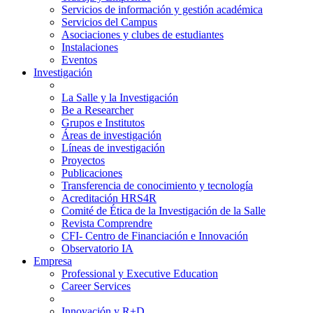
Servicios de información y gestión académica
Servicios del Campus
Asociaciones y clubes de estudiantes
Instalaciones
Eventos
Investigación
La Salle y la Investigación
Be a Researcher
Grupos e Institutos
Áreas de investigación
Líneas de investigación
Proyectos
Publicaciones
Transferencia de conocimiento y tecnología
Acreditación HRS4R
Comité de Ética de la Investigación de la Salle
Revista Comprendre
CFI- Centro de Financiación e Innovación
Observatorio IA
Empresa
Professional y Executive Education
Career Services
Innovación y R+D