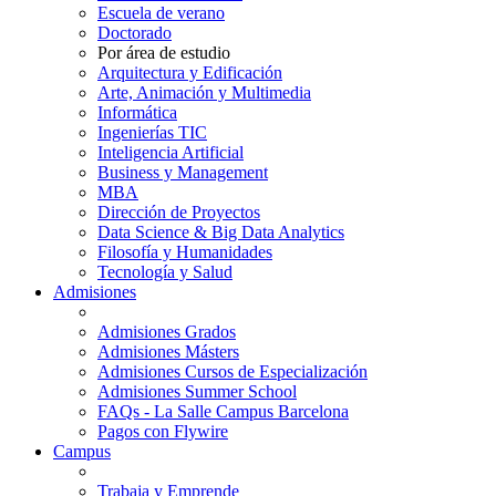
Escuela de verano
Doctorado
Por área de estudio
Arquitectura y Edificación
Arte, Animación y Multimedia
Informática
Ingenierías TIC
Inteligencia Artificial
Business y Management
MBA
Dirección de Proyectos
Data Science & Big Data Analytics
Filosofía y Humanidades
Tecnología y Salud
Admisiones
Admisiones Grados
Admisiones Másters
Admisiones Cursos de Especialización
Admisiones Summer School
FAQs - La Salle Campus Barcelona
Pagos con Flywire
Campus
Trabaja y Emprende