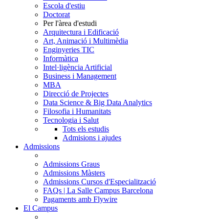
Escola d'estiu
Doctorat
Per l'àrea d'estudi
Arquitectura i Edificació
Art, Animació i Multimèdia
Enginyeries TIC
Informàtica
Intel·ligència Artificial
Business i Management
MBA
Direcció de Projectes
Data Science & Big Data Analytics
Filosofia i Humanitats
Tecnologia i Salut
Tots els estudis
Admisions i ajudes
Admissions
Admissions Graus
Admissions Màsters
Admissions Cursos d'Especialització
FAQs | La Salle Campus Barcelona
Pagaments amb Flywire
El Campus