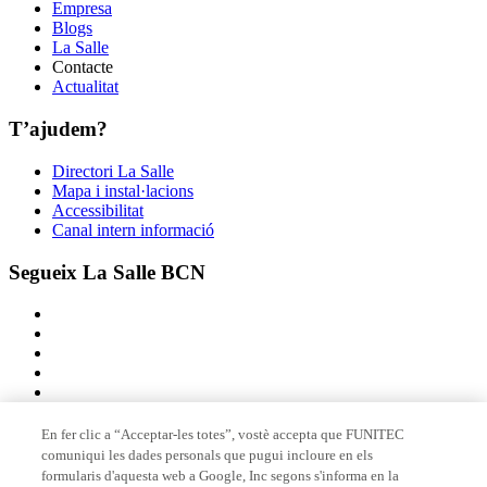
Empresa
Blogs
La Salle
Contacte
Actualitat
T’ajudem?
Directori La Salle
Mapa i instal·lacions
Accessibilitat
Canal intern informació
Segueix La Salle BCN
En fer clic a “Acceptar-les totes”, vostè accepta que FUNITEC
comuniqui les dades personals que pugui incloure en els
Membre de
formularis d'aquesta web a Google, Inc segons s'informa en la