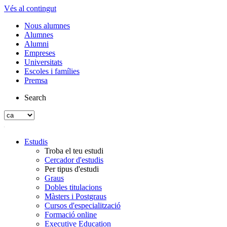
Vés al contingut
Nous alumnes
Alumnes
Alumni
Empreses
Universitats
Escoles i famílies
Premsa
Search
Estudis
Troba el teu estudi
Cercador d'estudis
Per tipus d'estudi
Graus
Dobles titulacions
Màsters i Postgraus
Cursos d'especialització
Formació online
Executive Education