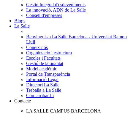
Gestió Integral d'esdeveniments
La innovació, ADN de La Salle
Consell d'empreses
Blogs
La Salle
Benvinguts a La Salle Barcelona - Universitat Ramon
Llull
Coneix-nos
Organització i estructura
Escoles i Facultats
Gestió de la qualitat
Model acadèmic
Portal de Transparència
Informació Legal
Directori La Salle
Treballa a La Salle
Com arribar-hi
Contacte
LA SALLE CAMPUS BARCELONA