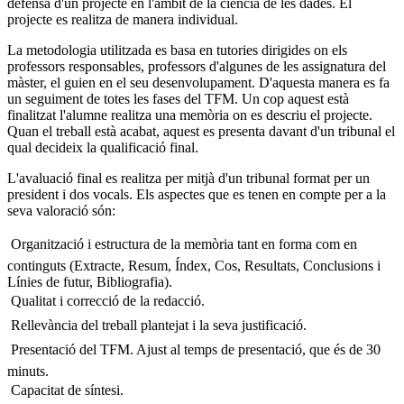
defensa d'un projecte en l'àmbit de la ciència de les dades. El
projecte es realitza de manera individual.
La metodologia utilitzada es basa en tutories dirigides on els
professors responsables, professors d'algunes de les assignatura del
màster, el guien en el seu desenvolupament. D'aquesta manera es fa
un seguiment de totes les fases del TFM. Un cop aquest està
finalitzat l'alumne realitza una memòria on es descriu el projecte.
Quan el treball està acabat, aquest es presenta davant d'un tribunal el
qual decideix la qualificació final.
L'avaluació final es realitza per mitjà d'un tribunal format per un
president i dos vocals. Els aspectes que es tenen en compte per a la
seva valoració són:
 Organització i estructura de la memòria tant en forma com en
continguts (Extracte, Resum, Índex, Cos, Resultats, Conclusions i
Línies de futur, Bibliografia).
 Qualitat i correcció de la redacció.
 Rellevància del treball plantejat i la seva justificació.
 Presentació del TFM. Ajust al temps de presentació, que és de 30
minuts.
 Capacitat de síntesi.