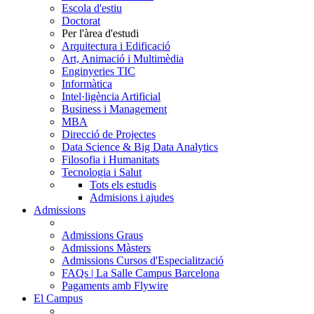
Escola d'estiu
Doctorat
Per l'àrea d'estudi
Arquitectura i Edificació
Art, Animació i Multimèdia
Enginyeries TIC
Informàtica
Intel·ligència Artificial
Business i Management
MBA
Direcció de Projectes
Data Science & Big Data Analytics
Filosofia i Humanitats
Tecnologia i Salut
Tots els estudis
Admisions i ajudes
Admissions
Admissions Graus
Admissions Màsters
Admissions Cursos d'Especialització
FAQs | La Salle Campus Barcelona
Pagaments amb Flywire
El Campus