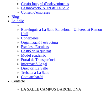
Gestió Integral d'esdeveniments
La innovació, ADN de La Salle
Consell d'empreses
Blogs
La Salle
Benvinguts a La Salle Barcelona - Universitat Ramon
Llull
Coneix-nos
Organització i estructura
Escoles i Facultats
Gestió de la qualitat
Model acadèmic
Portal de Transparència
Informació Legal
Directori La Salle
Treballa a La Salle
Com arribar-hi
Contacte
LA SALLE CAMPUS BARCELONA