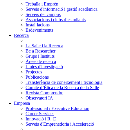
Treballa i Emprèn
Serveis d'informació i gestió acadèmica
Serveis del campus
Associacions i clubs d’estudiants
Instal·lacions
Esdeveniments
Recerca
La Salle i la Recerca
Be a Researcher
Grups i Instituts
Àrees de recerca
Linies d'investigació
Projectes
Publicacions
Transferència de coneixement i tecnologia
Comitè d’Ètica de la Recerca de la Salle
Revista Comprendre
Observatori IA
Empresa
Professional i Executive Education
Career Services
Innovació i R+D
Serveis d'Emprenedoria i Acceleració