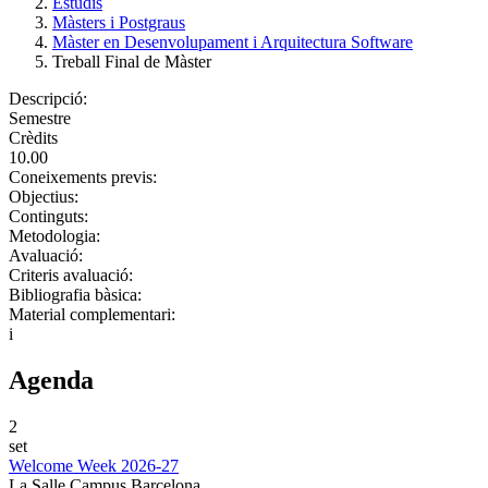
Estudis
Màsters i Postgraus
Màster en Desenvolupament i Arquitectura Software
Treball Final de Màster
Descripció:
Semestre
Crèdits
10.00
Coneixements previs:
Objectius:
Continguts:
Metodologia:
Avaluació:
Criteris avaluació:
Bibliografia bàsica:
Material complementari:
i
Agenda
2
set
Welcome Week 2026-27
La Salle Campus Barcelona