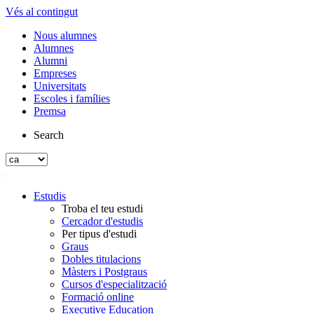
Vés al contingut
Nous alumnes
Alumnes
Alumni
Empreses
Universitats
Escoles i famílies
Premsa
Search
Estudis
Troba el teu estudi
Cercador d'estudis
Per tipus d'estudi
Graus
Dobles titulacions
Màsters i Postgraus
Cursos d'especialització
Formació online
Executive Education