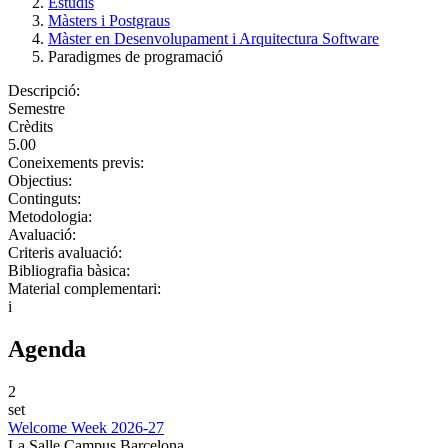
Estudis
Màsters i Postgraus
Màster en Desenvolupament i Arquitectura Software
Paradigmes de programació
Descripció:
Semestre
Crèdits
5.00
Coneixements previs:
Objectius:
Continguts:
Metodologia:
Avaluació:
Criteris avaluació:
Bibliografia bàsica:
Material complementari:
i
Agenda
2
set
Welcome Week 2026-27
La Salle Campus Barcelona