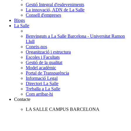
Gestió Integral d'esdeveniments
La innovació, ADN de La Salle
Consell d'empreses
Blogs
La Salle
Benvinguts a La Salle Barcelona - Universitat Ramon
Llull
Coneix-nos
Organització i estructura
Escoles i Facultats
Gestió de la qualitat
Model acadèmic
Portal de Transparència
Informació Legal
Directori La Salle
Treballa a La Salle
Com arribar-hi
Contacte
LA SALLE CAMPUS BARCELONA