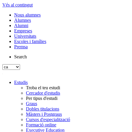
Vés al contingut
Nous alumnes
Alumnes
Alumni
Empreses
Universitats
Escoles i famílies
Premsa
Search
Estudis
Troba el teu estudi
Cercador d'estudis
Per tipus d'estudi
Graus
Dobles titulacions
Màsters i Postgraus
Cursos d'especialització
Formació online
Executive Education