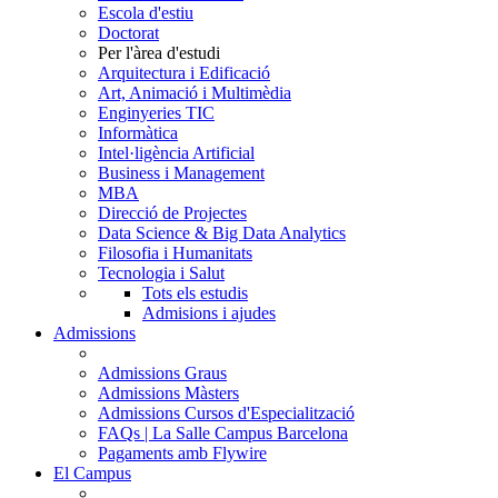
Escola d'estiu
Doctorat
Per l'àrea d'estudi
Arquitectura i Edificació
Art, Animació i Multimèdia
Enginyeries TIC
Informàtica
Intel·ligència Artificial
Business i Management
MBA
Direcció de Projectes
Data Science & Big Data Analytics
Filosofia i Humanitats
Tecnologia i Salut
Tots els estudis
Admisions i ajudes
Admissions
Admissions Graus
Admissions Màsters
Admissions Cursos d'Especialització
FAQs | La Salle Campus Barcelona
Pagaments amb Flywire
El Campus