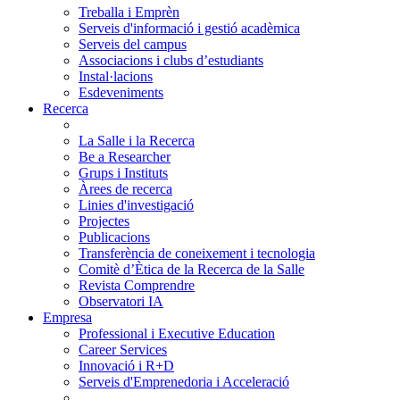
Treballa i Emprèn
Serveis d'informació i gestió acadèmica
Serveis del campus
Associacions i clubs d’estudiants
Instal·lacions
Esdeveniments
Recerca
La Salle i la Recerca
Be a Researcher
Grups i Instituts
Àrees de recerca
Linies d'investigació
Projectes
Publicacions
Transferència de coneixement i tecnologia
Comitè d’Ètica de la Recerca de la Salle
Revista Comprendre
Observatori IA
Empresa
Professional i Executive Education
Career Services
Innovació i R+D
Serveis d'Emprenedoria i Acceleració