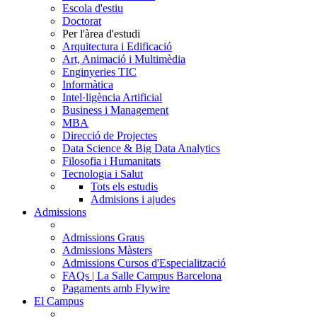
Escola d'estiu
Doctorat
Per l'àrea d'estudi
Arquitectura i Edificació
Art, Animació i Multimèdia
Enginyeries TIC
Informàtica
Intel·ligència Artificial
Business i Management
MBA
Direcció de Projectes
Data Science & Big Data Analytics
Filosofia i Humanitats
Tecnologia i Salut
Tots els estudis
Admisions i ajudes
Admissions
Admissions Graus
Admissions Màsters
Admissions Cursos d'Especialització
FAQs | La Salle Campus Barcelona
Pagaments amb Flywire
El Campus