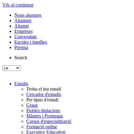
Vés al contingut
Nous alumnes
Alumnes
Alumni
Empreses
Universitats
Escoles i famílies
Premsa
Search
Estudis
Troba el teu estudi
Cercador d'estudis
Per tipus d'estudi
Graus
Dobles titulacions
Màsters i Postgraus
Cursos d'especialització
Formació online
Executive Education