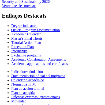
Security and Sustainability 2026
Veure totes les novetats
Enllaços Destacats
Degree indicators
Official Program Documentation
Academic Calendar
Master's Final Thesis
Tutorial Action Plan
Reception Plan
Internships
Exchange programs
Academic Collaboration Agreements
Academic applications and certificates
Indicadores titulación
Documentación oficial del programa
Calendario académico
Normativa TFM
Plan de acción tutorial
Plan de acogida
Prácticas externas / profesionales
Movilidad