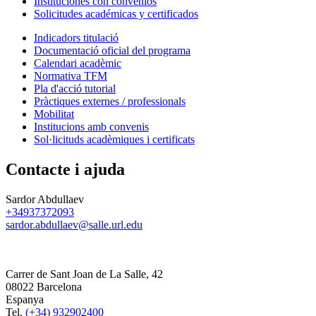
Instituciones con convenios
Solicitudes académicas y certificados
Indicadors titulació
Documentació oficial del programa
Calendari acadèmic
Normativa TFM
Pla d'acció tutorial
Pràctiques externes / professionals
Mobilitat
Institucions amb convenis
Sol·licituds acadèmiques i certificats
Contacte i ajuda
Sardor Abdullaev
+34937372093
sardor.abdullaev@salle.url.edu
Carrer de Sant Joan de La Salle, 42
08022 Barcelona
Espanya
Tel.
(+34) 932902400