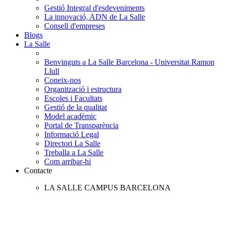
Gestió Integral d'esdeveniments
La innovació, ADN de La Salle
Consell d'empreses
Blogs
La Salle
Benvinguts a La Salle Barcelona - Universitat Ramon
Llull
Coneix-nos
Organització i estructura
Escoles i Facultats
Gestió de la qualitat
Model acadèmic
Portal de Transparència
Informació Legal
Directori La Salle
Treballa a La Salle
Com arribar-hi
Contacte
LA SALLE CAMPUS BARCELONA