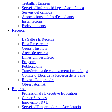
Treballa i Emprèn
Serveis d'informació i gestió acadèmica
Serveis del campus
Associacions i clubs d’estudiants
Instal·lacions
Esdeveniments
Recerca
La Salle i la Recerca
Be a Researcher
Grups i Instituts
Àrees de recerca
Linies d'investigació
Projectes
Publicacions
Transferència de coneixement i tecnologia
Comitè d’Ètica de la Recerca de la Salle
Revista Comprendre
Observatori IA
Empresa
Professional i Executive Education
Career Services
Innovació i R+D
Serveis d'Emprenedoria i Acceleració