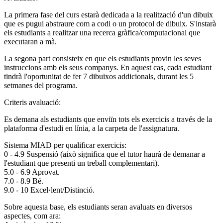
La primera fase del curs estarà dedicada a la realització d'un dibuix
que es pugui abstraure com a codi o un protocol de dibuix. S'instarà
els estudiants a realitzar una recerca gràfica/computacional que
executaran a mà.
La segona part consisteix en que els estudiants provin les seves
instruccions amb els seus companys. En aquest cas, cada estudiant
tindrà l'oportunitat de fer 7 dibuixos addicionals, durant les 5
setmanes del programa.
Criteris avaluació:
Es demana als estudiants que enviïn tots els exercicis a través de la
plataforma d'estudi en línia, a la carpeta de l'assignatura.
Sistema MIAD per qualificar exercicis:
0 - 4.9 Suspensió (això significa que el tutor haurà de demanar a
l'estudiant que presenti un treball complementari).
5.0 - 6.9 Aprovat.
7.0 - 8.9 Bé.
9.0 - 10 Excel·lent/Distinció.
Sobre aquesta base, els estudiants seran avaluats en diversos
aspectes, com ara: