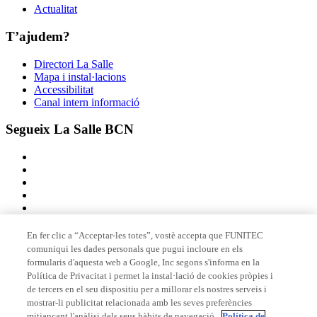
Actualitat
T’ajudem?
Directori La Salle
Mapa i instal·lacions
Accessibilitat
Canal intern informació
Segueix La Salle BCN
En fer clic a “Acceptar-les totes”, vostè accepta que FUNITEC
comuniqui les dades personals que pugui incloure en els
Membre de
formularis d'aquesta web a Google, Inc segons s'informa en la
Política de Privacitat i permet la instal·lació de cookies pròpies i
de tercers en el seu dispositiu per a millorar els nostres serveis i
mostrar-li publicitat relacionada amb les seves preferències
Acreditacions
mitjançant l'anàlisi dels seus hàbits de navegació.
Política de