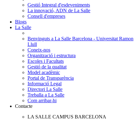
Gestió Integral d'esdeveniments
La innovació, ADN de La Salle
Consell d'empreses
Blogs
La Salle
Benvinguts a La Salle Barcelona - Universitat Ramon
Llull
Coneix-nos
Organització i estructura
Escoles i Facultats
Gestió de la qualitat
Model acadèmic
Portal de Transparència
Informació Legal
Directori La Salle
Treballa a La Salle
Com arribar-hi
Contacte
LA SALLE CAMPUS BARCELONA