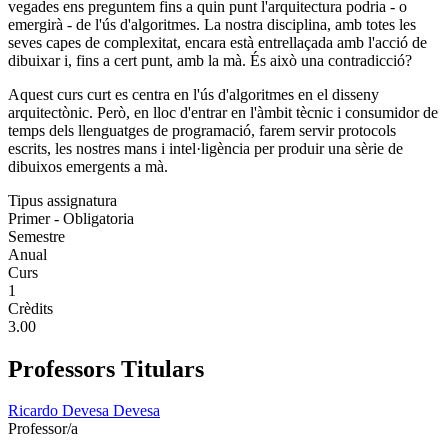
vegades ens preguntem fins a quin punt l'arquitectura podria - o
emergirà - de l'ús d'algoritmes. La nostra disciplina, amb totes les
seves capes de complexitat, encara està entrellaçada amb l'acció de
dibuixar i, fins a cert punt, amb la mà. És això una contradicció?
Aquest curs curt es centra en l'ús d'algoritmes en el disseny
arquitectònic. Però, en lloc d'entrar en l'àmbit tècnic i consumidor de
temps dels llenguatges de programació, farem servir protocols
escrits, les nostres mans i intel·ligència per produir una sèrie de
dibuixos emergents a mà.
Tipus assignatura
Primer - Obligatoria
Semestre
Anual
Curs
1
Crèdits
3.00
Professors Titulars
Ricardo Devesa Devesa
Professor/a