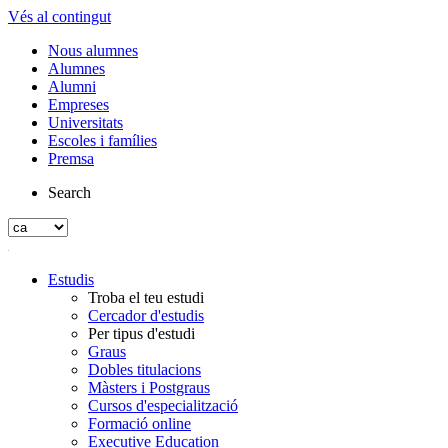
Vés al contingut
Nous alumnes
Alumnes
Alumni
Empreses
Universitats
Escoles i famílies
Premsa
Search
Estudis
Troba el teu estudi
Cercador d'estudis
Per tipus d'estudi
Graus
Dobles titulacions
Màsters i Postgraus
Cursos d'especialització
Formació online
Executive Education