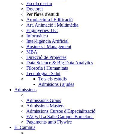
Escola d'estiu
Doctorat
Per l'àrea d'estudi
Arquitectura i Edificació
Art, Animació i Multimèdia
Enginyeries TIC
Informàtica
Intel·ligència Artificial
Business i Management
MBA
Direcció de Projectes
Data Science & Big Data Analytics
Filosofia i Humanitats
Tecnologia i Salut
Tots els estudis
Admisions i ajudes
Admissions
Admissions Graus
Admissions Màsters
Admissions Cursos d'Especialització
FAQs | La Salle Campus Barcelona
Pagaments amb Flywire
El Campus