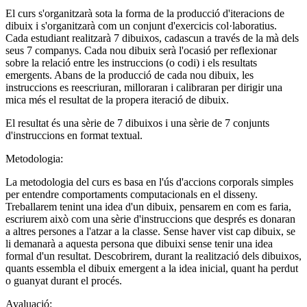
El curs s'organitzarà sota la forma de la producció d'iteracions de
dibuix i s'organitzarà com un conjunt d'exercicis col·laboratius.
Cada estudiant realitzarà 7 dibuixos, cadascun a través de la mà dels
seus 7 companys. Cada nou dibuix serà l'ocasió per reflexionar
sobre la relació entre les instruccions (o codi) i els resultats
emergents. Abans de la producció de cada nou dibuix, les
instruccions es reescriuran, milloraran i calibraran per dirigir una
mica més el resultat de la propera iteració de dibuix.
El resultat és una sèrie de 7 dibuixos i una sèrie de 7 conjunts
d'instruccions en format textual.
Metodologia:
La metodologia del curs es basa en l'ús d'accions corporals simples
per entendre comportaments computacionals en el disseny.
Treballarem tenint una idea d'un dibuix, pensarem en com es faria,
escriurem això com una sèrie d'instruccions que després es donaran
a altres persones a l'atzar a la classe. Sense haver vist cap dibuix, se
li demanarà a aquesta persona que dibuixi sense tenir una idea
formal d'un resultat. Descobrirem, durant la realització dels dibuixos,
quants essembla el dibuix emergent a la idea inicial, quant ha perdut
o guanyat durant el procés.
Avaluació: