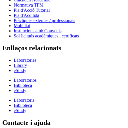
Normativa TFM
Pla d'Acció Tutorial
Pla d'Acollida
Pràctiques externes / professionals
Mobilitat
Institucions amb Convenis
Sol·licituds acadèmiques i certificats
Enllaços relacionats
Laboratories
Library
eStudy
Laboratorios
Biblioteca
eStudy
Laboratoris
Biblioteca
eStudy
Contacte i ajuda