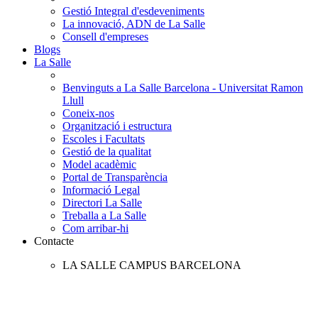
Gestió Integral d'esdeveniments
La innovació, ADN de La Salle
Consell d'empreses
Blogs
La Salle
Benvinguts a La Salle Barcelona - Universitat Ramon
Llull
Coneix-nos
Organització i estructura
Escoles i Facultats
Gestió de la qualitat
Model acadèmic
Portal de Transparència
Informació Legal
Directori La Salle
Treballa a La Salle
Com arribar-hi
Contacte
LA SALLE CAMPUS BARCELONA