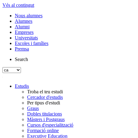
Vés al contingut
Nous alumnes
Alumnes
Alumni
Empreses
Universitats
Escoles i famílies
Premsa
Search
Estudis
Troba el teu estudi
Cercador d'estudis
Per tipus d'estudi
Graus
Dobles titulacions
Màsters i Postgraus
Cursos d'especialització
Formació online
Executive Education