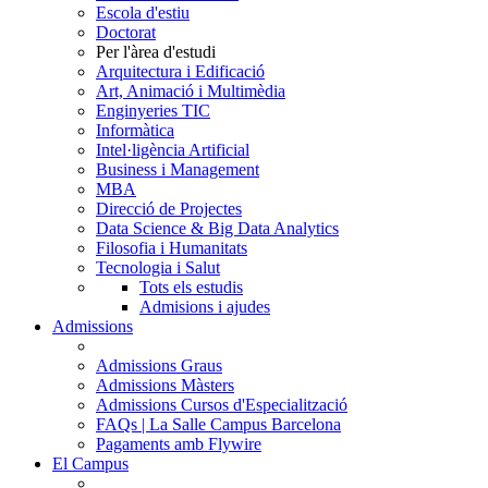
Escola d'estiu
Doctorat
Per l'àrea d'estudi
Arquitectura i Edificació
Art, Animació i Multimèdia
Enginyeries TIC
Informàtica
Intel·ligència Artificial
Business i Management
MBA
Direcció de Projectes
Data Science & Big Data Analytics
Filosofia i Humanitats
Tecnologia i Salut
Tots els estudis
Admisions i ajudes
Admissions
Admissions Graus
Admissions Màsters
Admissions Cursos d'Especialització
FAQs | La Salle Campus Barcelona
Pagaments amb Flywire
El Campus