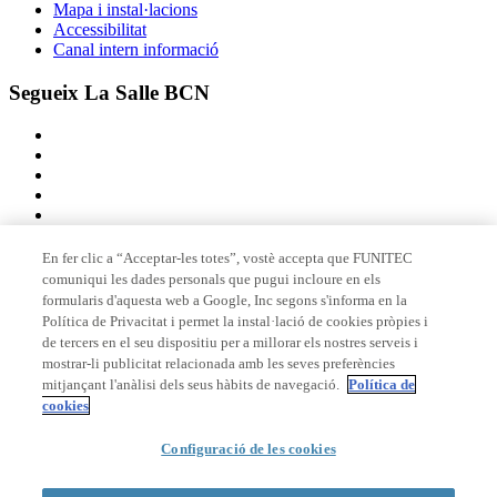
Mapa i instal·lacions
Accessibilitat
Canal intern informació
Segueix La Salle BCN
En fer clic a “Acceptar-les totes”, vostè accepta que FUNITEC
comuniqui les dades personals que pugui incloure en els
Membre de
formularis d'aquesta web a Google, Inc segons s'informa en la
Política de Privacitat i permet la instal·lació de cookies pròpies i
de tercers en el seu dispositiu per a millorar els nostres serveis i
mostrar-li publicitat relacionada amb les seves preferències
Acreditacions
mitjançant l'anàlisi dels seus hàbits de navegació.
Política de
cookies
Configuració de les cookies
© 2026 La Salle Campus Barcelona - URL |
Avís legal
|
Política de
privacitat
|
Política de cookies