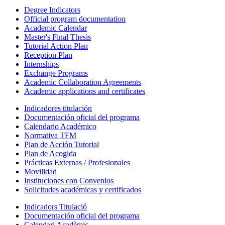
Degree Indicators
Official program documentation
Academic Calendar
Master's Final Thesis
Tutorial Action Plan
Reception Plan
Internships
Exchange Programs
Academic Collaboration Agreements
Academic applications and certificates
Indicadores titulación
Documentación oficial del programa
Calendario Académico
Normativa TFM
Plan de Acción Tutorial
Plan de Acogida
Prácticas Externas / Profesionales
Movilidad
Instituciones con Convenios
Solicitudes académicas y certificados
Indicadors Titulació
Documentación oficial del programa
Calendari Acadèmic