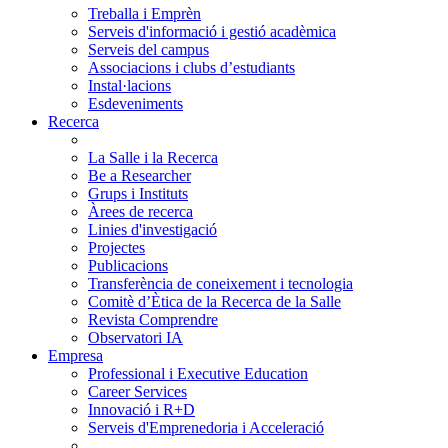
Treballa i Emprèn
Serveis d'informació i gestió acadèmica
Serveis del campus
Associacions i clubs d’estudiants
Instal·lacions
Esdeveniments
Recerca
La Salle i la Recerca
Be a Researcher
Grups i Instituts
Àrees de recerca
Linies d'investigació
Projectes
Publicacions
Transferència de coneixement i tecnologia
Comitè d’Ètica de la Recerca de la Salle
Revista Comprendre
Observatori IA
Empresa
Professional i Executive Education
Career Services
Innovació i R+D
Serveis d'Emprenedoria i Acceleració