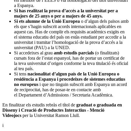
ets membre de l’EEES o via homologació del títol universitari
a Espanya.
Si has realitzat la prova d’accés a la universitat per a
majors de 25 anys o per a majors de 45 anys.
Si ets alumne de la Unió Europea
o d’algun dels països amb
els que s’hagin subscrit acords internacionals aplicables en
aquest cas. Has de complir els requisits acadèmics exigits en
el sistema educatiu del país on estàs estudiant per accedir a la
universitat i tramitar l’homologació de la prova d’accés a la
universitat (PAU) a la UNED.
Si accedeixes al grau
amb estudis parcials
(o finalitzats)
cursats fora de l’estat espanyol, has de portar un certificat de
la teva universitat d’origen conforme la teva titulació és oficial
al teu país.
Si tens
nacionalitat d’algun país de la Unió Europea o
residència a Espanya i procedeixes de sistemes educatius
no europeus
i que no tinguin subscrit amb Espanya un acord
de reciprocitat, has de posar-te en contacte amb
el Departament d’Admissions / Secretaria Acadèmica.
En finalitzar els estudis rebràs el títol de
graduat o graduada en
Disseny i Creació de Productes Interactius - Menció
Videojocs
per la Universitat Ramon Llull.
i