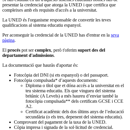
presentar la credencial que atorga la UNED i que certifica que
compleixes amb els requisits d'accés a la universitat.
La UNED és l'organisme responsable de convertir les teves
qualificacions al sistema educatiu espanyol.
Per aconseguir la credencial de la UNED has d'entrar en la
seva
pàgina
.
El
procés
pot ser
complex
, però t'oferim
suport des del
departament d'admissions
.
La documentació que hauràs d'aportar és:
Fotocòpia del DNI (si ets espanyol) o del passaport.
Fotocòpia compulsada* d’aquests documents:
Diploma o títol que et dóna accés a la universitat en el
teu sistema educatiu. Els que vingueu del sistema
britànic (A Levels) a més haureu d’enviar també la
fotocòpia compulsada** dels certificats GCSE i CCE
A2.
Certificat acadèmic dels dos últims anys de l’educació
secundària (o els tres, depenent del sistema educatiu).
Comprovant del pagament de la taxa de la UNED.
Còpia impresa i signada de la sol·licitud de credencial.