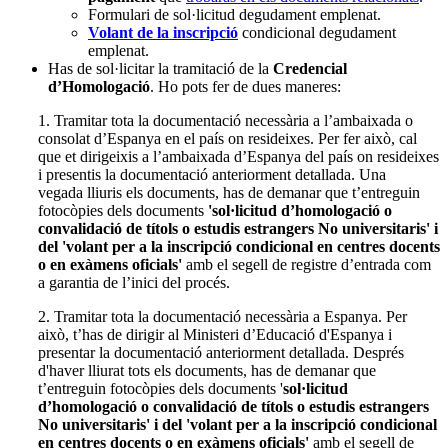
Formulari de sol·licitud degudament emplenat.
Volant de la inscripció
condicional degudament
emplenat.
Has de sol·licitar la tramitació de la
Credencial
d’Homologació
. Ho pots fer de dues maneres:
1. Tramitar tota la documentació necessària a l’ambaixada o
consolat d’Espanya en el país on resideixes. Per fer això, cal
que et dirigeixis a l’ambaixada d’Espanya del país on resideixes
i presentis la documentació anteriorment detallada. Una
vegada lliuris els documents, has de demanar que t’entreguin
fotocòpies dels documents
'sol·licitud d’homologació o
convalidació de títols o estudis estrangers No universitaris' i
del 'volant per a la inscripció condicional en centres docents
o en exàmens oficials'
amb el segell de registre d’entrada com
a garantia de l’inici del procés.
2. Tramitar tota la documentació necessària a Espanya. Per
això, t’has de dirigir al Ministeri d’Educació d'Espanya i
presentar la documentació anteriorment detallada. Després
d'haver lliurat tots els documents, has de demanar que
t’entreguin fotocòpies dels documents '
sol·licitud
d’homologació o convalidació de títols o estudis estrangers
No universitaris' i del 'volant per a la inscripció condicional
en centres docents o en exàmens oficials'
amb el segell de