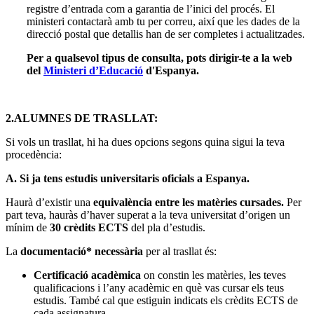
registre d’entrada com a garantia de l’inici del procés. El
ministeri contactarà amb tu per correu, així que les dades de la
direcció postal que detallis han de ser completes i actualitzades.
Per a qualsevol tipus de consulta, pots dirigir-te a la web
del
Ministeri d’Educació
d'Espanya.
2.ALUMNES DE TRASLLAT:
Si vols un trasllat, hi ha dues opcions segons quina sigui la teva
procedència:
A. Si ja tens estudis universitaris oficials a Espanya.
Haurà d’existir una
equivalència entre les matèries cursades.
Per
part teva, hauràs d’haver superat a la teva universitat d’origen un
mínim de
30 crèdits ECTS
del pla d’estudis.
La
documentació* necessària
per al trasllat és:
Certificació acadèmica
on constin les matèries, les teves
qualificacions i l’any acadèmic en què vas cursar els teus
estudis. També cal que estiguin indicats els crèdits ECTS de
cada assignatura.