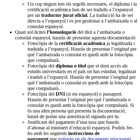
Un cop tinguis tots els segells necessaris, el diploma i la
certificació acadèmica han de ser traduïts a l’espanyol
per un
traductor jurat oficial
. La traducció ha de ser
directa a l’espanyol i es pot gestionar a l’ambaixada o al
consolat espanyol.
Quan sol·licites
l’homologació
del títol a l’ambaixada o
consolat espanyol, hauràs de presentar aquesta documentació:
Fotocòpia de la
certificació acadèmica
ja legalitzada i
traduïda a l’espanyol. Hauràs de presentar l’original per
què l’ambaixada o consolat es quedi amb la fotocòpia
que compulsarà.
Fotocòpia del
diploma o títol
que et doni accés als
estudis universitaris en el país on has estudiat, legalitzat
i traduït a l’espanyol. Hauràs de presentar l’original per
què l’ambaixada o consolat es quedi amb la fotocòpia
que compulsarà.
Fotocòpia del
DNI
(si ets espanyol) o passaport.
Hauràs de presentar l’original per què l’ambaixada o
consolat es quedi amb la fotocòpia que compulsarà. Si
és una altra persona qui presenta la documentació,
haurà de portar una autorització signada per tu.
Justificant del pagament d’una taxa que hauràs
d’abonar al ministeri d’educació espanyol. Podràs fer-
ho amb les següents
instruccions de
pagament
que
trobaràs en els documents relacionats
.