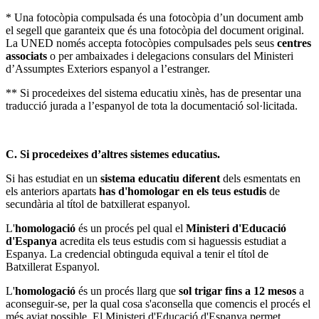
* Una fotocòpia compulsada és una fotocòpia d’un document amb
el segell que garanteix que és una fotocòpia del document original.
La UNED només accepta fotocòpies compulsades pels seus
centres
associats
o per ambaixades i delegacions consulars del Ministeri
d’Assumptes Exteriors espanyol a l’estranger.
** Si procedeixes del sistema educatiu xinès, has de presentar una
traducció jurada a l’espanyol de tota la documentació sol·licitada.
C. Si procedeixes d’altres sistemes educatius.
Si has estudiat en un
sistema educatiu diferent
dels esmentats en
els anteriors apartats
has d'homologar en els teus estudis
de
secundària al títol de batxillerat espanyol.
L'
homologació
és un procés pel qual el
Ministeri d'Educació
d'Espanya
acredita els teus estudis com si haguessis estudiat a
Espanya. La credencial obtinguda equival a tenir el títol de
Batxillerat Espanyol.
L'
homologació
és un procés llarg que
sol trigar fins a 12 mesos
a
aconseguir-se, per la qual cosa s'aconsella que comencis el procés el
més aviat possible. El Ministeri d'Educació d'Espanya permet