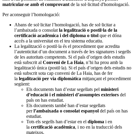
matricular-se amb el comprovant
de la sol·licitud d'homologació.
Per aconseguir l’homologació:
Abans de sol·licitar l’homologació, has de sol·licitar a
l’ambaixada o consolat
la legalització o postil·la de la
certificació acadèmica i del diploma o títol
que et dóna
accés a la universitat en el teu sistema educatiu.
La legalització o postil·la és el procediment que acredita
l’autenticitat d’un document a través de les signatures i segells
de les autoritats competents. Si el país d’origen dels estudis
està subscrit al
Conveni de La Haia
, n’hi ha prou amb la
legalització única (postil·la). Si el país d’origen dels estudis no
està subscrit sota cap conveni de La Haia, has de fer
la
legalització per via diplomàtica
mitjançant el procediment
següent:
Els documents han d’estar segellats pel
ministeri
d’educació i el ministeri d’assumptes exteriors
del
país on has estudiat.
Els documents també han d’estar segellats
per
l’ambaixada o consolat espanyol
del país on has
estudiat.
Tots els segells han d’estar en el
diploma
i en
la
certificació acadèmica
, i no en la traducció dels
mateixos.