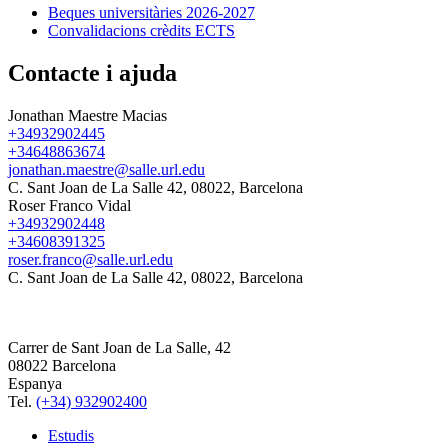
Beques universitàries 2026-2027
Convalidacions crèdits ECTS
Contacte i ajuda
Jonathan Maestre Macias
+34932902445
+34648863674
jonathan.maestre@salle.url.edu
C. Sant Joan de La Salle 42, 08022, Barcelona
Roser Franco Vidal
+34932902448
+34608391325
roser.franco@salle.url.edu
C. Sant Joan de La Salle 42, 08022, Barcelona
Carrer de Sant Joan de La Salle, 42
08022 Barcelona
Espanya
Tel.
(+34) 932902400
Estudis