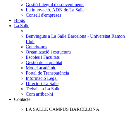
Gestió Integral d'esdeveniments
La innovació, ADN de La Salle
Consell d'empreses
Blogs
La Salle
Benvinguts a La Salle Barcelona - Universitat Ramon
Llull
Coneix-nos
Organització i estructura
Escoles i Facultats
Gestió de la qualitat
Model acadèmic
Portal de Transparència
Informació Legal
Directori La Salle
Treballa a La Salle
Com arribar-hi
Contacte
LA SALLE CAMPUS BARCELONA