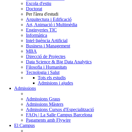
Escola d'estiu
Doctorat
Per l'àrea d'estudi
Arquitectura i Edificació
Art, Animació i Multimèdia
Enginyeries TIC
Informàtica
Intel·ligència Artificial
Business i Management
MBA
Direcció de Projectes
Data Science & Big Data Analytics
Filosofia i Humanitats
Tecnologia i Salut
Tots els estudis
Admisions i ajudes
Admissions
Admissions Graus
Admissions Màsters
Admissions Cursos d'Especialització
FAQs | La Salle Campus Barcelona
Pagaments amb Flywire
El Campus