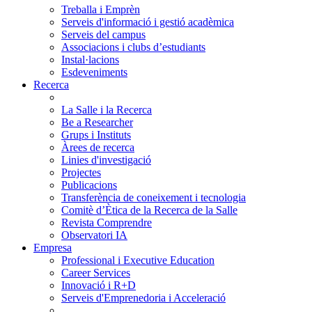
Treballa i Emprèn
Serveis d'informació i gestió acadèmica
Serveis del campus
Associacions i clubs d’estudiants
Instal·lacions
Esdeveniments
Recerca
La Salle i la Recerca
Be a Researcher
Grups i Instituts
Àrees de recerca
Linies d'investigació
Projectes
Publicacions
Transferència de coneixement i tecnologia
Comitè d’Ètica de la Recerca de la Salle
Revista Comprendre
Observatori IA
Empresa
Professional i Executive Education
Career Services
Innovació i R+D
Serveis d'Emprenedoria i Acceleració