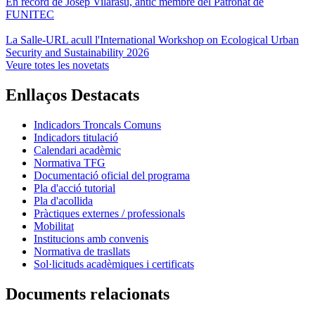
En record de Josep Vilarasu, antic membre del Patronat de
FUNITEC
La Salle-URL acull l'International Workshop on Ecological Urban
Security and Sustainability 2026
Veure totes les novetats
Enllaços Destacats
Indicadors Troncals Comuns
Indicadors titulació
Calendari acadèmic
Normativa TFG
Documentació oficial del programa
Pla d'acció tutorial
Pla d'acollida
Pràctiques externes / professionals
Mobilitat
Institucions amb convenis
Normativa de trasllats
Sol·licituds acadèmiques i certificats
Documents relacionats