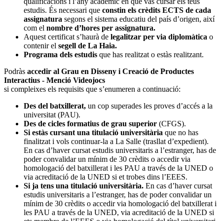
qualificacions i l’any acadèmic en què vas cursar els teus
estudis. És necessari que
constin els crèdits ECTS de cada
assignatura
segons el sistema educatiu del país d’origen, així
com el
nombre d’hores per assignatura.
Aquest certificat s’haurà de
legalitzar per via diplomàtica
o
contenir el
segell de La Haia.
Programa dels estudis
que has realitzat o estàs realitzant.
Podràs
accedir al Grau en Disseny i Creació de Productes
Interactius - Menció Videojocs
si compleixes els requisits que s’enumeren a continuació:
Des del batxillerat,
un cop superades les proves d’accés a la
universitat (PAU).
Des de cicles formatius de grau superior
(CFGS).
Si estàs cursant una titulació universitària
que no has
finalitzat i vols continuar-la a La Salle (trasllat d’expedient).
En cas d’haver cursat estudis universitaris a l’estranger, has de
poder convalidar un mínim de 30 crèdits o accedir via
homologació del batxillerat i les PAU a través de la UNED o
via acreditació de la UNED si et trobes dins l’EEES.
Si ja tens una titulació universitària.
En cas d’haver cursat
estudis universitaris a l’estranger, has de poder convalidar un
mínim de 30 crèdits o accedir via homologació del batxillerat i
les PAU a través de la UNED, via acreditació de la UNED si