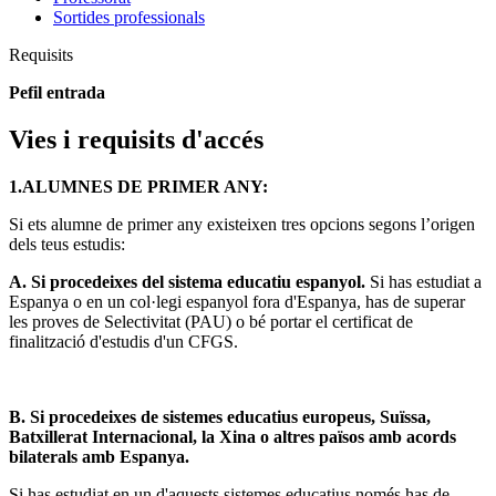
Sortides professionals
Requisits
Pefil entrada
Vies i requisits d'accés
1.ALUMNES DE PRIMER ANY:
Si ets alumne de primer any existeixen tres opcions segons l’origen
dels teus estudis:
A. Si procedeixes del sistema educatiu espanyol.
Si has estudiat a
Espanya o en un col·legi espanyol fora d'Espanya, has de superar
les proves de Selectivitat (PAU) o bé portar el certificat de
finalització d'estudis d'un CFGS.
B. Si procedeixes de sistemes educatius europeus, Suïssa,
Batxillerat Internacional, la Xina o altres països amb acords
bilaterals amb Espanya.
Si has estudiat en un d'aquests sistemes educatius només has de