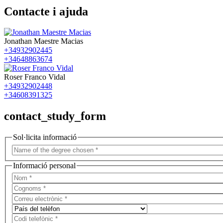
Contacte i ajuda
Jonathan Maestre Macias
+34932902445
+34648863674
Roser Franco Vidal
+34932902448
+34608391325
contact_study_form
Sol·licita informació
Informació personal