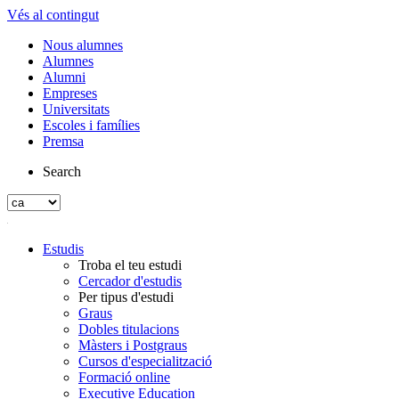
Vés al contingut
Nous alumnes
Alumnes
Alumni
Empreses
Universitats
Escoles i famílies
Premsa
Search
Estudis
Troba el teu estudi
Cercador d'estudis
Per tipus d'estudi
Graus
Dobles titulacions
Màsters i Postgraus
Cursos d'especialització
Formació online
Executive Education