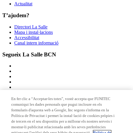
Actualitat
T’ajudem?
Directori La Salle
Mapa i instal·lacions
Accessibilitat
Canal intern informació
Segueix La Salle BCN
En fer clic a “Acceptar-les totes”, vostè accepta que FUNITEC
comuniqui les dades personals que pugui incloure en els
Membre de
formularis d'aquesta web a Google, Inc segons s'informa en la
Política de Privacitat i permet la instal·lació de cookies pròpies i
de tercers en el seu dispositiu per a millorar els nostres serveis i
mostrar-li publicitat relacionada amb les seves preferències
Acreditacions
mitjançant l'anàlisi dels seus hàbits de navegació.
Política de