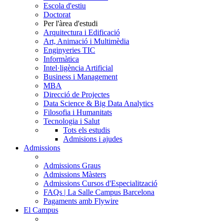
Escola d'estiu
Doctorat
Per l'àrea d'estudi
Arquitectura i Edificació
Art, Animació i Multimèdia
Enginyeries TIC
Informàtica
Intel·ligència Artificial
Business i Management
MBA
Direcció de Projectes
Data Science & Big Data Analytics
Filosofia i Humanitats
Tecnologia i Salut
Tots els estudis
Admisions i ajudes
Admissions
Admissions Graus
Admissions Màsters
Admissions Cursos d'Especialització
FAQs | La Salle Campus Barcelona
Pagaments amb Flywire
El Campus