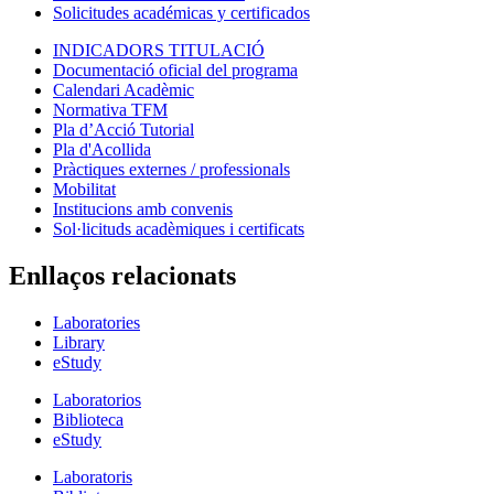
Solicitudes académicas y certificados
INDICADORS TITULACIÓ
Documentació oficial del programa
Calendari Acadèmic
Normativa TFM
Pla d’Acció Tutorial
Pla d'Acollida
Pràctiques externes / professionals
Mobilitat
Institucions amb convenis
Sol·licituds acadèmiques i certificats
Enllaços relacionats
Laboratories
Library
eStudy
Laboratorios
Biblioteca
eStudy
Laboratoris