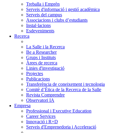
Treballa i Emprèn
Serveis d'informació i gestió acadèmica
Serveis del campus
Associacions i clubs d’estudiants
Instal·lacions
Esdeveniments
Recerca
La Salle i la Recerca
Be a Researcher
Grups i Instituts
Àrees de recerca
Linies d'investigació
Projectes
Publicacions
Transferència de coneixement i tecnologia
Comitè d’Ètica de la Recerca de la Salle
Revista Comprendre
Observatori IA
Empresa
Professional i Executive Education
Career Services
Innovació i R+D
Serveis d'Emprenedoria i Acceleració