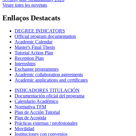
Veure totes les novetats
Enllaços Destacats
DEGREE INDICATORS
Official program documentation
Academic Calendar
Master's Final Thesis
Tutorial Action Plan
Reception Plan
Internships
Exchange programmes
Academic collaboration agreements
Academic applications and certificates
INDICADORES TITULACIÓN
Documentación oficial del programa
Calendario Académico
Normativa TFM
Plan de Acción Tutorial
Plan de Acogida
Prácticas externas / profesionales
Movilidad
Instituciones con convenios