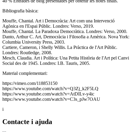
40 % Entrades de blog presentades per obtenir les notes finals.
Bibliografia bàsica:
Mouffe, Chantal. Art i Democràcia: Art com una Intervenció
Agònica en l'Espai Públic. Londres: Verso, 2019.
Mouffe, Chantal. La Paradoxa Democràtica. Londres: Verso, 2000.
Danto, Arthur C. Art, Democràcia i Filosofia a Amèrica. Nova York:
Columbia University Press, 2003.
Cartiere, Cameron, i Shelly Willis. La Pràctica de l'Art Públic.
Londres: Routledge, 2008.
Mesch, Claudia. Art i Política: Una Petita Història de l'Art pel Canvi
Social des de 1945. Londres: I.B. Tauris, 2005.
Material complementari:
https://vimeo.com/118853150
https://www.youtube.com/watch?v=Q3Zj_k2F5LQ
https://www.youtube.com/watch?v=AtDILv-y4ic
https://www.youtube.com/watch?v=C3s_pJw7OAU
i
Contacte i ajuda