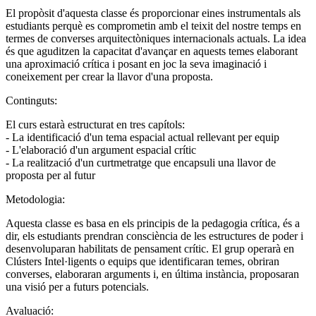
El propòsit d'aquesta classe és proporcionar eines instrumentals als
estudiants perquè es comprometin amb el teixit del nostre temps en
termes de converses arquitectòniques internacionals actuals. La idea
és que aguditzen la capacitat d'avançar en aquests temes elaborant
una aproximació crítica i posant en joc la seva imaginació i
coneixement per crear la llavor d'una proposta.
Continguts:
El curs estarà estructurat en tres capítols:
- La identificació d'un tema espacial actual rellevant per equip
- L'elaboració d'un argument espacial crític
- La realització d'un curtmetratge que encapsuli una llavor de
proposta per al futur
Metodologia:
Aquesta classe es basa en els principis de la pedagogia crítica, és a
dir, els estudiants prendran consciència de les estructures de poder i
desenvoluparan habilitats de pensament crític. El grup operarà en
Clústers Intel·ligents o equips que identificaran temes, obriran
converses, elaboraran arguments i, en última instància, proposaran
una visió per a futurs potencials.
Avaluació: