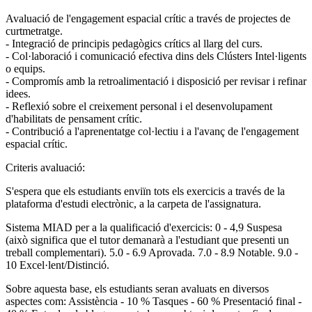
Avaluació de l'engagement espacial crític a través de projectes de
curtmetratge.
- Integració de principis pedagògics crítics al llarg del curs.
- Col·laboració i comunicació efectiva dins dels Clústers Intel·ligents
o equips.
- Compromís amb la retroalimentació i disposició per revisar i refinar
idees.
- Reflexió sobre el creixement personal i el desenvolupament
d'habilitats de pensament crític.
- Contribució a l'aprenentatge col·lectiu i a l'avanç de l'engagement
espacial crític.
Criteris avaluació:
S'espera que els estudiants enviïn tots els exercicis a través de la
plataforma d'estudi electrònic, a la carpeta de l'assignatura.
Sistema MIAD per a la qualificació d'exercicis: 0 - 4,9 Suspesa
(això significa que el tutor demanarà a l'estudiant que presenti un
treball complementari). 5.0 - 6.9 Aprovada. 7.0 - 8.9 Notable. 9.0 -
10 Excel·lent/Distinció.
Sobre aquesta base, els estudiants seran avaluats en diversos
aspectes com: Assistència - 10 % Tasques - 60 % Presentació final -