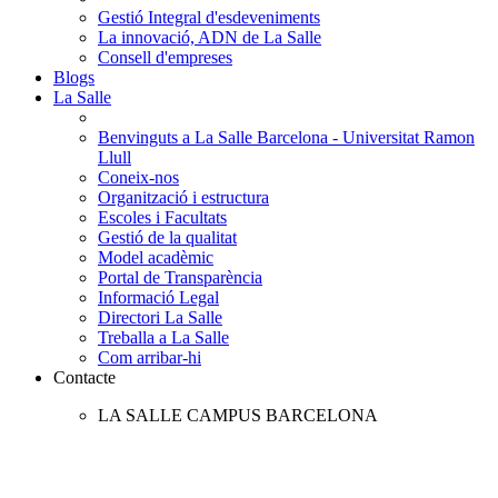
Gestió Integral d'esdeveniments
La innovació, ADN de La Salle
Consell d'empreses
Blogs
La Salle
Benvinguts a La Salle Barcelona - Universitat Ramon
Llull
Coneix-nos
Organització i estructura
Escoles i Facultats
Gestió de la qualitat
Model acadèmic
Portal de Transparència
Informació Legal
Directori La Salle
Treballa a La Salle
Com arribar-hi
Contacte
LA SALLE CAMPUS BARCELONA