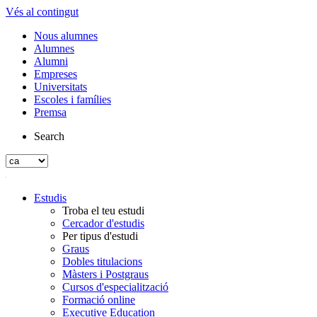
Vés al contingut
Nous alumnes
Alumnes
Alumni
Empreses
Universitats
Escoles i famílies
Premsa
Search
Estudis
Troba el teu estudi
Cercador d'estudis
Per tipus d'estudi
Graus
Dobles titulacions
Màsters i Postgraus
Cursos d'especialització
Formació online
Executive Education