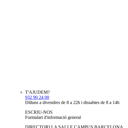
T'AJUDEM?
932 90 24 00
Dilluns a divendres de 8 a 22h i dissabtes de 8 a 14h
ESCRIU-NOS
Formulari d'informació general
DIRECTORI LA SALLE CAMPUS BARCELONA