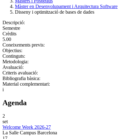
Màsters i Postgraus
Màster en Desenvolupament i Arquitectura Software
Disseny i optimització de bases de dades
Descripció:
Semestre
Crèdits
5.00
Coneixements previs:
Objectius:
Continguts:
Metodologia:
Avaluació:
Criteris avaluació:
Bibliografia bàsica:
Material complementari:
i
Agenda
2
set
Welcome Week 2026-27
La Salle Campus Barcelona
17