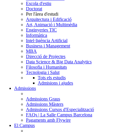
Escola d'estiu
Doctorat
Per l'àrea d'estudi
Arquitectura i Edificació
Art, Animació i Multimèdia
Enginyeries TIC
Informàtica
Intel·ligència Artificial
Business i Management
MBA
Direcció de Projectes
Data Science & Big Data Analytics
Filosofia i Humanitats
Tecnologia i Salut
Tots els estudis
Admisions i ajudes
Admissions
Admissions Graus
Admissions Màsters
Admissions Cursos d'Especialització
FAQs | La Salle Campus Barcelona
Pagaments amb Flywire
El Campus