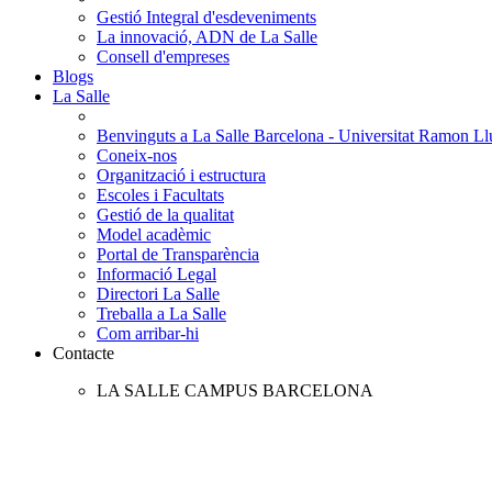
Gestió Integral d'esdeveniments
La innovació, ADN de La Salle
Consell d'empreses
Blogs
La Salle
Benvinguts a La Salle Barcelona - Universitat Ramon Llu
Coneix-nos
Organització i estructura
Escoles i Facultats
Gestió de la qualitat
Model acadèmic
Portal de Transparència
Informació Legal
Directori La Salle
Treballa a La Salle
Com arribar-hi
Contacte
LA SALLE CAMPUS BARCELONA