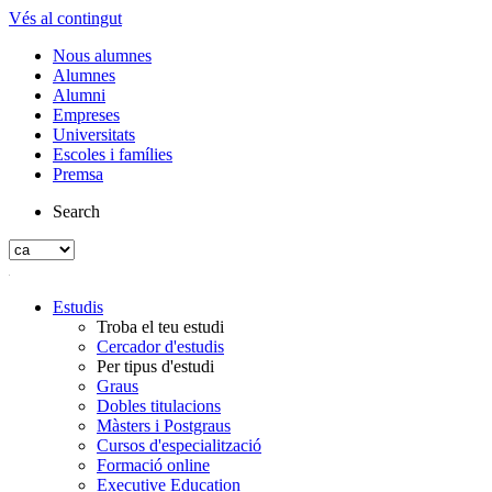
Vés al contingut
Nous alumnes
Alumnes
Alumni
Empreses
Universitats
Escoles i famílies
Premsa
Search
Estudis
Troba el teu estudi
Cercador d'estudis
Per tipus d'estudi
Graus
Dobles titulacions
Màsters i Postgraus
Cursos d'especialització
Formació online
Executive Education