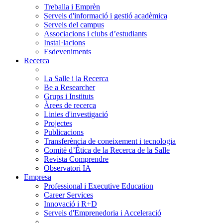
Treballa i Emprèn
Serveis d'informació i gestió acadèmica
Serveis del campus
Associacions i clubs d’estudiants
Instal·lacions
Esdeveniments
Recerca
La Salle i la Recerca
Be a Researcher
Grups i Instituts
Àrees de recerca
Linies d'investigació
Projectes
Publicacions
Transferència de coneixement i tecnologia
Comitè d’Ètica de la Recerca de la Salle
Revista Comprendre
Observatori IA
Empresa
Professional i Executive Education
Career Services
Innovació i R+D
Serveis d'Emprenedoria i Acceleració