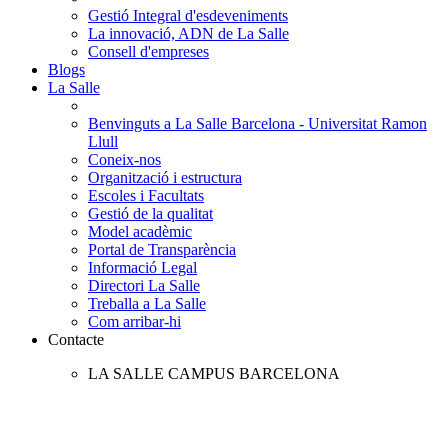
Gestió Integral d'esdeveniments
La innovació, ADN de La Salle
Consell d'empreses
Blogs
La Salle
Benvinguts a La Salle Barcelona - Universitat Ramon
Llull
Coneix-nos
Organització i estructura
Escoles i Facultats
Gestió de la qualitat
Model acadèmic
Portal de Transparència
Informació Legal
Directori La Salle
Treballa a La Salle
Com arribar-hi
Contacte
LA SALLE CAMPUS BARCELONA