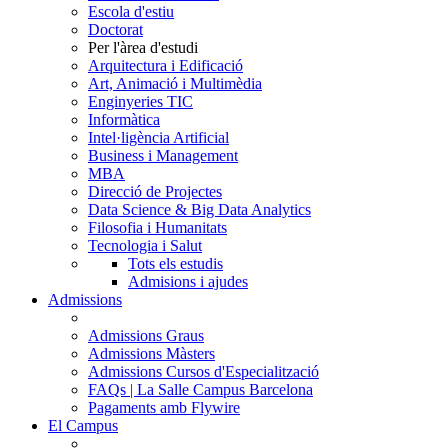
Escola d'estiu
Doctorat
Per l'àrea d'estudi
Arquitectura i Edificació
Art, Animació i Multimèdia
Enginyeries TIC
Informàtica
Intel·ligència Artificial
Business i Management
MBA
Direcció de Projectes
Data Science & Big Data Analytics
Filosofia i Humanitats
Tecnologia i Salut
Tots els estudis
Admisions i ajudes
Admissions
Admissions Graus
Admissions Màsters
Admissions Cursos d'Especialització
FAQs | La Salle Campus Barcelona
Pagaments amb Flywire
El Campus