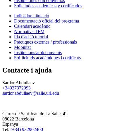
Instituciones con convenios
Solicitudes académicas y certificados
Indicadors titulació
Documentació oficial del programa
Calendari acadèmic
Normativa TFM
Pla d'acció tutorial
Pràctiques externes / professionals
Mobilitat
Institucions amb convenis
Sol·licituds acadèmiques i certificats
Contacte i ajuda
Sardor Abdullaev
+34937372093
sardor.abdullaev@salle.url.edu
Carrer de Sant Joan de La Salle, 42
08022 Barcelona
Espanya
Tel.
(+34) 932902400