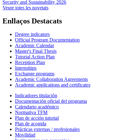
Security and Sustainability 2026
Veure totes les novetats
Enllaços Destacats
Degree indicators
Official Program Documentation
Academic Calendar
Master's Final Thesis
Tutorial Action Plan
Reception Plan
Internships
Exchange programs
Academic Collaboration Agreements
Academic applications and certificates
Indicadores titulación
Documentación oficial del programa
Calendario académico
Normativa TFM
Plan de acción tutorial
Plan de acogida
Prácticas externas / profesionales
Movilidad