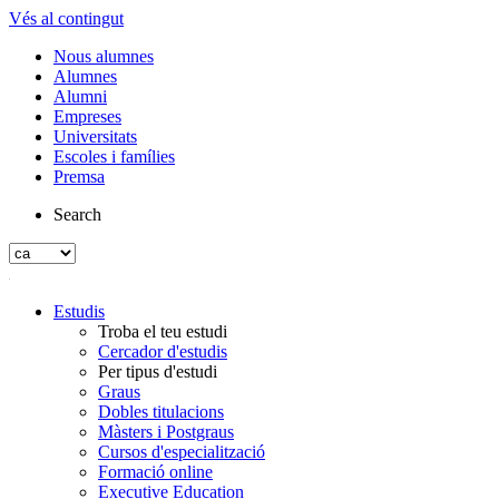
Vés al contingut
Nous alumnes
Alumnes
Alumni
Empreses
Universitats
Escoles i famílies
Premsa
Search
Estudis
Troba el teu estudi
Cercador d'estudis
Per tipus d'estudi
Graus
Dobles titulacions
Màsters i Postgraus
Cursos d'especialització
Formació online
Executive Education