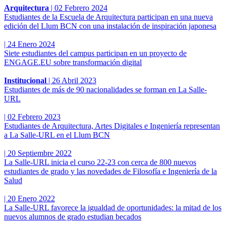
Arquitectura
|
02 Febrero 2024
Estudiantes de la Escuela de Arquitectura participan en una nueva
edición del Llum BCN con una instalación de inspiración japonesa
|
24 Enero 2024
Siete estudiantes del campus participan en un proyecto de
ENGAGE.EU sobre transformación digital
Institucional
|
26 Abril 2023
Estudiantes de más de 90 nacionalidades se forman en La Salle-
URL
|
02 Febrero 2023
Estudiantes de Arquitectura, Artes Digitales e Ingeniería representan
a La Salle-URL en el Llum BCN
|
20 Septiembre 2022
La Salle-URL inicia el curso 22-23 con cerca de 800 nuevos
estudiantes de grado y las novedades de Filosofía e Ingeniería de la
Salud
|
20 Enero 2022
La Salle-URL favorece la igualdad de oportunidades: la mitad de los
nuevos alumnos de grado estudian becados