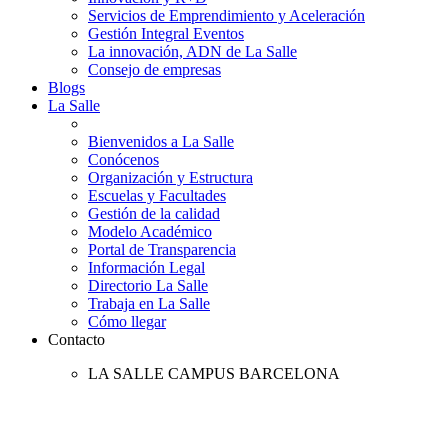
Servicios de Emprendimiento y Aceleración
Gestión Integral Eventos
La innovación, ADN de La Salle
Consejo de empresas
Blogs
La Salle
Bienvenidos a La Salle
Conócenos
Organización y Estructura
Escuelas y Facultades
Gestión de la calidad
Modelo Académico
Portal de Transparencia
Información Legal
Directorio La Salle
Trabaja en La Salle
Cómo llegar
Contacto
LA SALLE CAMPUS BARCELONA