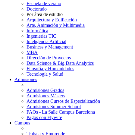
Escuela de verano
Doctorado
Por área de estudio
Arquitectura y Edificación
Arte, Animación y Multimedia
Informática
Ingenierías TIC
Inteligencia Artificial
Business y Management
MBA
Dirección de Proyectos
Data Science & Big Data Analytics
Filosofía y Humanidades
Tecnología y Salud
Admisiones
Admisiones Grados
Admisiones Másters
Admisiones Cursos de Especialización
Admisiones Summer School
FAQs - La Salle Campus Barcelona
Pagos con Flywire
Campus
Trabaja y Emprende