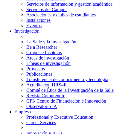
Servicios de información y gestión académica
Servicios del Campus
Asociaciones y clubes de estudiantes
Instalaciones
Eventos
Investigación
La Salle y la Investigación
Be a Researcher
Grupos e Institutos
Áreas de investigación
Líneas de investigación
Proyectos
Publicaciones
Transferencia de conocimiento y tecnología
Acreditación HRS4R
Comité de Ética de la Investigación de la Salle
Revista Comprendre
CFI- Centro de Financiación e Innovación
Observatorio IA
Empresa
Professional y Executive Education
Career Services
Innovación y R+D